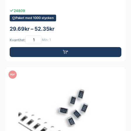
24809
Paket med 1000 stycken
29.69kr – 52.35kr
Kvantitet:
Min: 1
PDF