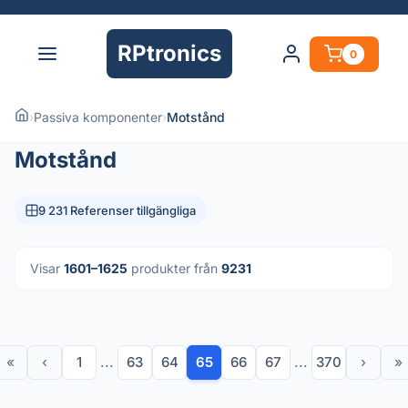
RPtronics
0
›
Passiva komponenter
›
Motstånd
Motstånd
9 231 Referenser tillgängliga
Visar
1601–1625
produkter från
9231
«
‹
1
...
63
64
65
66
67
...
370
›
»