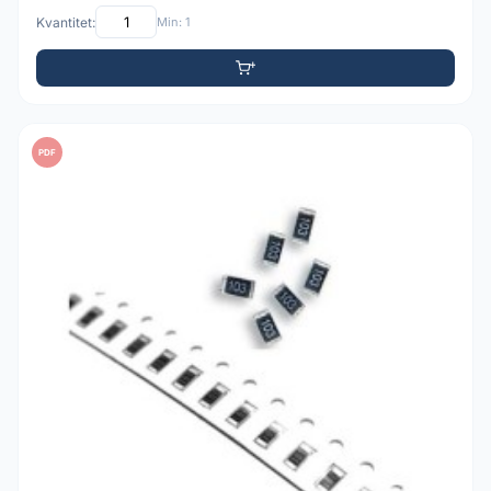
Kvantitet:
Min: 1
PDF