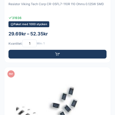
Resistor Viking Tech Corp CR-05FL7-110R 110 Ohms 0.125W SMD
31936
Paket med 1000 stycken
29.69kr – 52.35kr
Kvantitet:
Min: 1
PDF