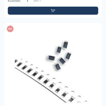
Kvantitet:
Min: 1
PDF