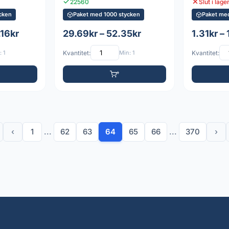
22560
Slut i lage
cken
Paket med 1000 stycken
Paket me
.16kr
29.69kr – 52.35kr
1.31kr – 
 1
Kvantitet:
Min: 1
Kvantitet:
‹
1
...
62
63
64
65
66
...
370
›