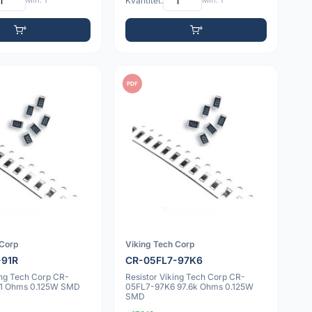
Min: 1
Kvantitet:
Min: 1
PDF
 Corp
Viking Tech Corp
-91R
CR-05FL7-97K6
ing Tech Corp CR-
Resistor Viking Tech Corp CR-
91 Ohms 0.125W SMD
05FL7-97K6 97.6k Ohms 0.125W
SMD