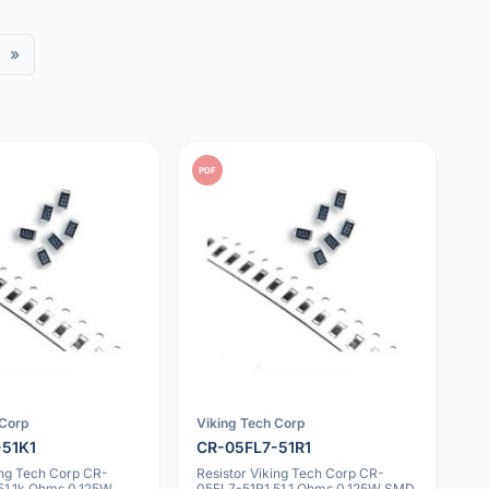
»
PDF
 Corp
Viking Tech Corp
-51K1
CR-05FL7-51R1
ing Tech Corp CR-
Resistor Viking Tech Corp CR-
51.1k Ohms 0.125W
05FL7-51R1 51.1 Ohms 0.125W SMD