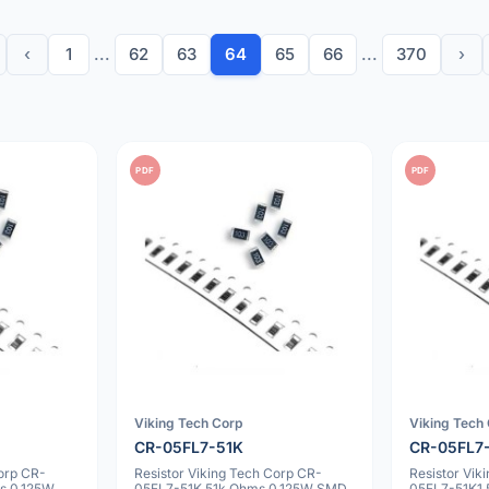
‹
1
...
62
63
64
65
66
...
370
›
PDF
PDF
Viking Tech Corp
Viking Tech
CR-05FL7-51K
CR-05FL7
Corp CR-
Resistor Viking Tech Corp CR-
Resistor Vik
s 0.125W
05FL7-51K 51k Ohms 0.125W SMD
05FL7-51K1 