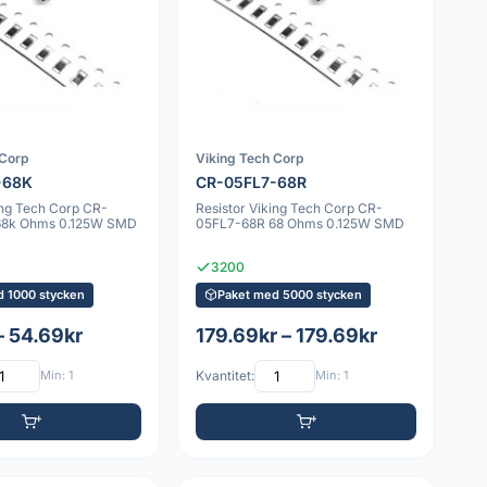
 Corp
Viking Tech Corp
-68K
CR-05FL7-68R
ing Tech Corp CR-
Resistor Viking Tech Corp CR-
68k Ohms 0.125W SMD
05FL7-68R 68 Ohms 0.125W SMD
3200
d 1000 stycken
Paket med 5000 stycken
– 54.69kr
179.69kr – 179.69kr
Min: 1
Kvantitet:
Min: 1