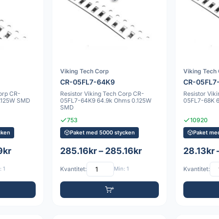
Viking Tech Corp
Viking Tech
CR-05FL7-64K9
CR-05FL7
Corp CR-
Resistor Viking Tech Corp CR-
Resistor Vik
0.125W SMD
05FL7-64K9 64.9k Ohms 0.125W
05FL7-68K 
SMD
753
10920
cken
Paket med 5000 stycken
Paket me
9kr
285.16kr – 285.16kr
28.13kr 
 1
Kvantitet:
Min: 1
Kvantitet: