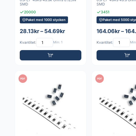
SMD
SMD
20000
3451
Paket med 1000 stycken
Paket med 5000 sty
28.13kr – 54.69kr
164.06kr – 164
Kvantitet:
Min: 1
Kvantitet:
Min:
PDF
PDF