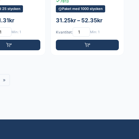
r
7813
d 25 stycken
Paket med 1000 stycken
1.31kr
31.25kr – 52.35kr
Min: 1
Kvantitet:
Min: 1
»