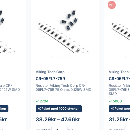
PDF
Viking Tech Corp
Viking Tech
CR-05FL7-75R
CR-05FL7
Corp CR-
Resistor Viking Tech Corp CR-
Resistor Vik
 0.125W SMD
05FL7-75R 75 Ohms 0.125W SMD
05FL7-76K8
SMD
2704
5000
cken
Paket med 1000 stycken
Paket me
5kr
38.29kr – 47.66kr
31.25kr 