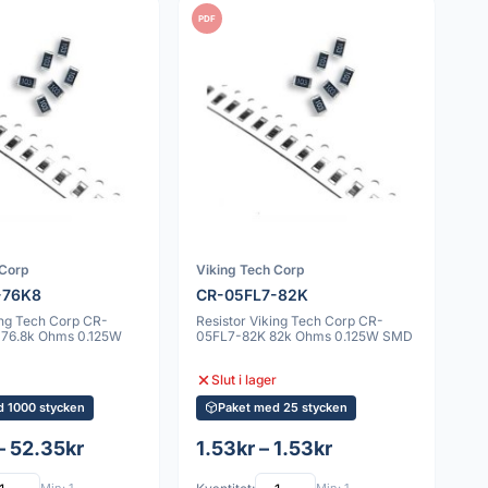
PDF
 Corp
Viking Tech Corp
-76K8
CR-05FL7-82K
ing Tech Corp CR-
Resistor Viking Tech Corp CR-
 76.8k Ohms 0.125W
05FL7-82K 82k Ohms 0.125W SMD
Slut i lager
d 1000 stycken
Paket med 25 stycken
– 52.35kr
1.53kr – 1.53kr