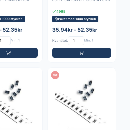
4995
d 1000 stycken
Paket med 1000 stycken
– 52.35kr
35.94kr – 52.35kr
Min: 1
Kvantitet:
Min: 1
PDF