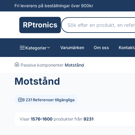
Fri leverans på beställningar över 900kr
RPtronics
Varumärken
Om oss
Kontakt
Kategorier
›
Passiva komponenter
›
Motstånd
Motstånd
9 231 Referenser tillgängliga
Visar
1576–1600
produkter från
9231