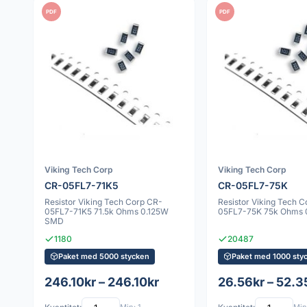
PDF
PDF
Viking Tech Corp
Viking Tech Corp
CR-05FL7-71K5
CR-05FL7-75K
Resistor Viking Tech Corp CR-
Resistor Viking Tech 
05FL7-71K5 71.5k Ohms 0.125W
05FL7-75K 75k Ohms
SMD
1180
20487
Paket med 5000 stycken
Paket med 1000 sty
246.10kr – 246.10kr
26.56kr – 52.3