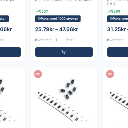
SMD
6337
9389
cken
Paket med 1000 stycken
Paket me
.06kr
25.79kr – 47.66kr
31.25kr 
 1
Kvantitet:
Min: 1
Kvantitet:
PDF
PDF