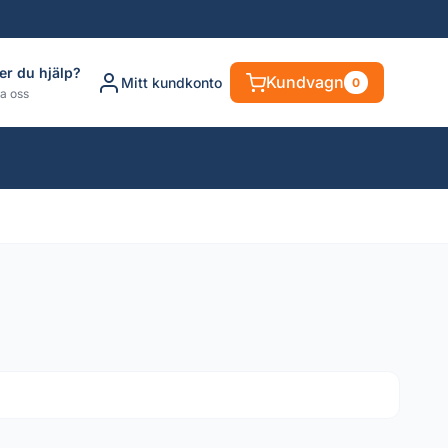
er du hjälp?
Kundvagn
Mitt kundkonto
0
a oss