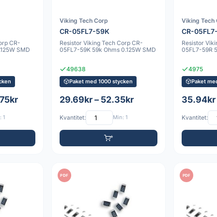
Viking Tech Corp
Viking Tech
CR-05FL7-59K
CR-05FL7
Corp CR-
Resistor Viking Tech Corp CR-
Resistor Vik
0.125W SMD
05FL7-59K 59k Ohms 0.125W SMD
05FL7-59R 
49638
4975
cken
Paket med 1000 stycken
Paket me
.75kr
29.69kr – 52.35kr
35.94kr
 1
Kvantitet:
Min: 1
Kvantitet:
PDF
PDF