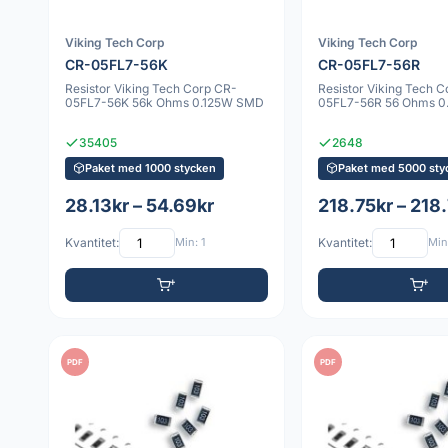
Viking Tech Corp
Viking Tech Corp
CR-05FL7-56K
CR-05FL7-56R
Resistor Viking Tech Corp CR-
Resistor Viking Tech 
05FL7-56K 56k Ohms 0.125W SMD
05FL7-56R 56 Ohms 
35405
2648
Paket med 1000 stycken
Paket med 5000 sty
28.13kr – 54.69kr
218.75kr – 218
Kvantitet:
Min: 1
Kvantitet:
Min:
PDF
PDF