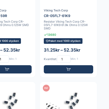
 Corp
Viking Tech Corp
-59R
CR-05FL7-61K9
ing Tech Corp CR-
Resistor Viking Tech Corp CR-
59 Ohms 0.125W SMD
05FL7-61K9 61.9k Ohms 0.125W
SMD
13680
d 1000 stycken
Paket med 1000 stycken
 – 52.35kr
31.25kr – 52.35kr
Min: 1
Kvantitet:
Min: 1
PDF