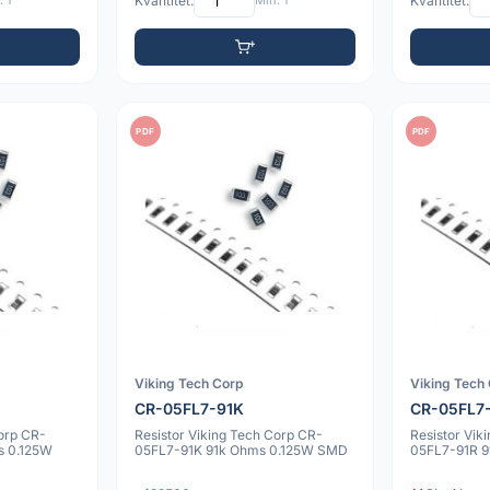
 1
Kvantitet:
Min: 1
Kvantitet:
PDF
PDF
Viking Tech Corp
Viking Tech
CR-05FL7-91K
CR-05FL7
Corp CR-
Resistor Viking Tech Corp CR-
Resistor Vik
s 0.125W
05FL7-91K 91k Ohms 0.125W SMD
05FL7-91R 