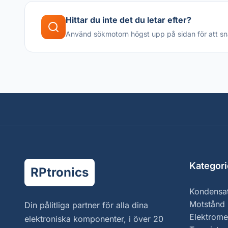
Hittar du inte det du letar efter?
Använd sökmotorn högst upp på sidan för att sn
Kategori
RPtronics
Kondensa
Motstånd
Din pålitliga partner för alla dina
Elektrome
elektroniska komponenter, i över 20