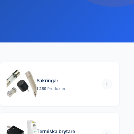
Säkringar
1 289
Produkter
Termiska brytare