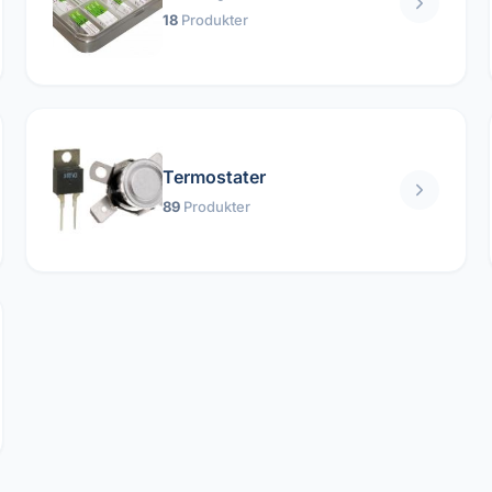
18
Produkter
Termostater
89
Produkter