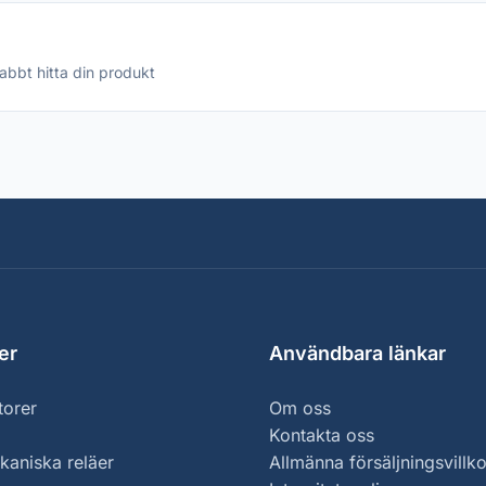
abbt hitta din produkt
er
Användbara länkar
torer
Om oss
Kontakta oss
kaniska reläer
Allmänna försäljningsvillko