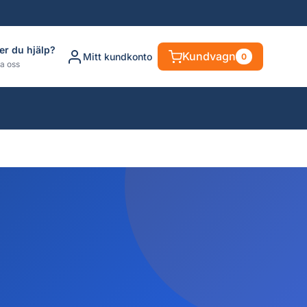
er du hjälp?
Kundvagn
Mitt kundkonto
0
a oss