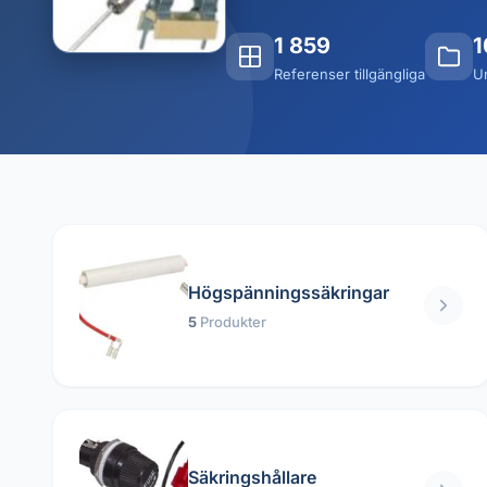
1 859
1
Referenser tillgängliga
U
Högspänningssäkringar
5
Produkter
Säkringshållare