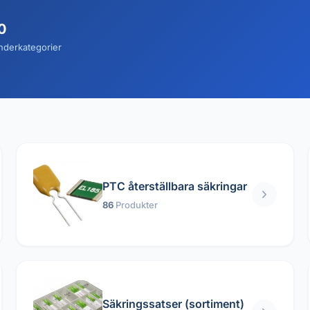
0
nderkategorier
PTC återställbara säkringar
86
Produkter
Säkringssatser (sortiment)