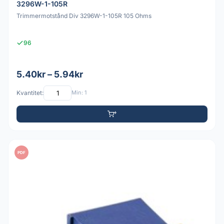
3296W-1-105R
Trimmermotstånd Div 3296W-1-105R 105 Ohms
96
5.40kr – 5.94kr
Kvantitet:
Min: 1
PDF