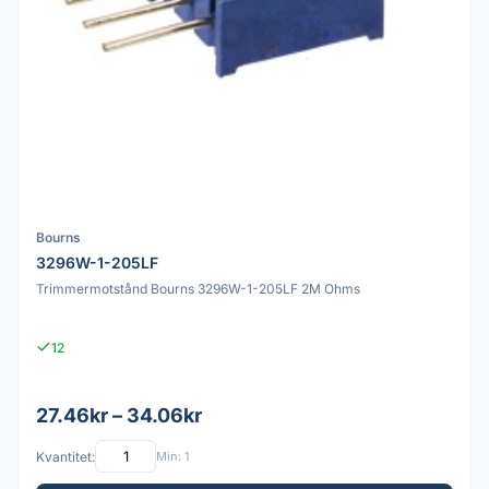
Bourns
3296W-1-205LF
Trimmermotstånd Bourns 3296W-1-205LF 2M Ohms
12
27.46kr – 34.06kr
Kvantitet:
Min: 1