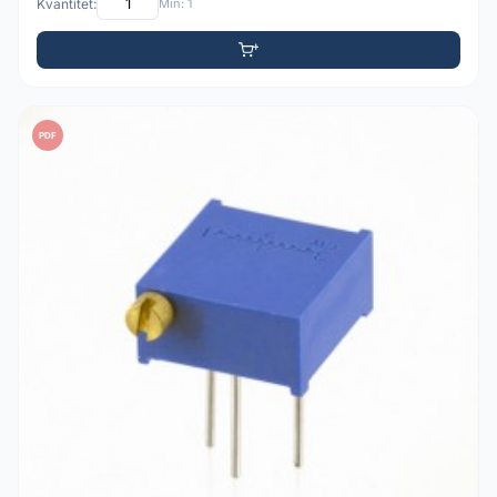
Kvantitet:
Min: 1
PDF