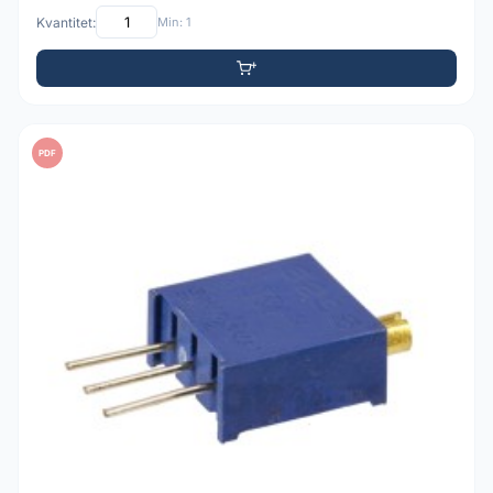
Kvantitet:
Min: 1
PDF