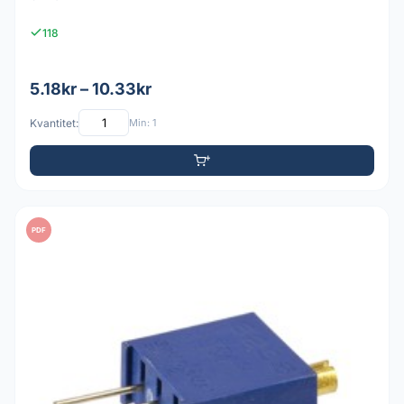
118
5.18kr – 10.33kr
Kvantitet:
Min: 1
PDF