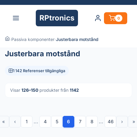
RPtronics
0
›
Passiva komponenter
›
Justerbara motstånd
Justerbara motstånd
1 142 Referenser tillgängliga
Visar
126–150
produkter från
1142
«
‹
1
...
4
5
6
7
8
...
46
›
»