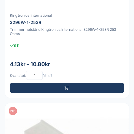
Kingtronics International
3296W-1-253R
Trimmermotstånd Kingtronics International 3296W-1-253R 253
Ohms
911
4.13kr – 10.80kr
Kvantitet:
Min: 1
PDF