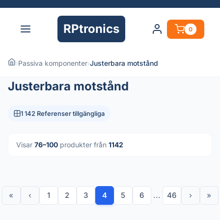
RPtronics
0
›
Passiva komponenter
›
Justerbara motstånd
Justerbara motstånd
1 142 Referenser tillgängliga
Visar
76–100
produkter från
1142
«
‹
1
2
3
4
5
6
...
46
›
»