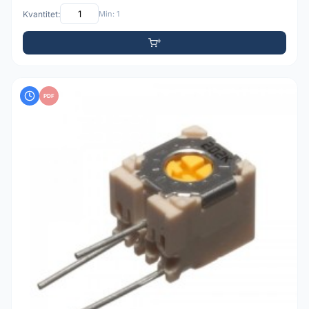
Kvantitet:
Min: 1
PDF