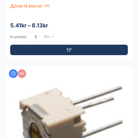
Sista få bitarna!: 171
5.41kr – 8.13kr
Kvantitet:
Min: 1
PDF