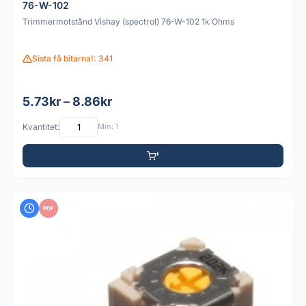
76-W-102
Trimmermotstånd Vishay (spectrol) 76-W-102 1k Ohms
Sista få bitarna!: 341
5.73kr – 8.86kr
Kvantitet:
Min: 1
PDF