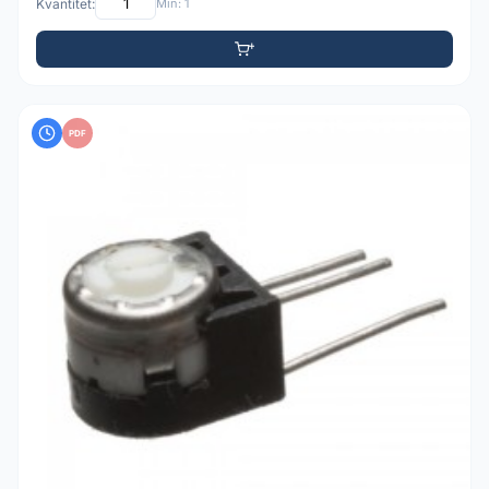
Kvantitet:
Min: 1
PDF