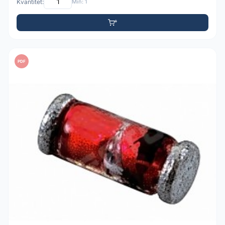
Kvantitet:
Min: 1
PDF