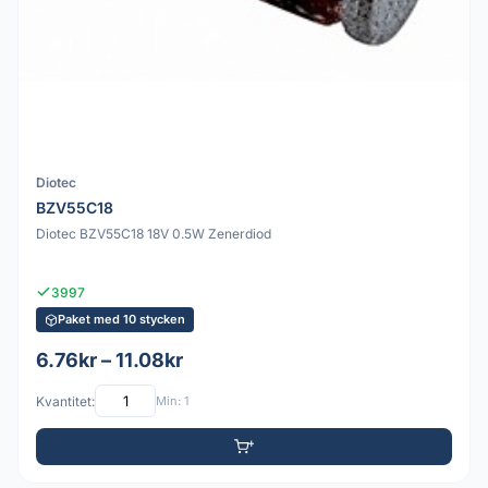
Diotec
BZV55C18
Diotec BZV55C18 18V 0.5W Zenerdiod
3997
Paket med 10 stycken
6.76kr – 11.08kr
Kvantitet:
Min: 1