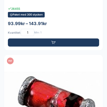
26455
Paket med 300 stycken
93.99kr – 143.91kr
Kvantitet:
Min: 1
PDF