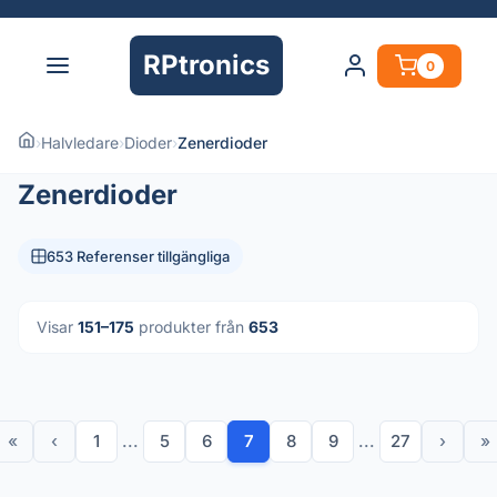
RPtronics
0
›
Halvledare
›
Dioder
›
Zenerdioder
Zenerdioder
653 Referenser tillgängliga
Visar
151–175
produkter från
653
«
‹
1
...
5
6
7
8
9
...
27
›
»