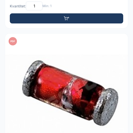
Kvantitet:
Min: 1
PDF