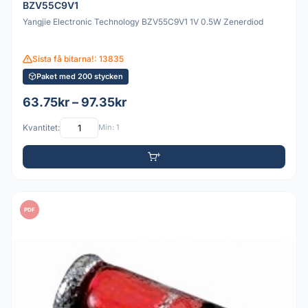
BZV55C9V1
Yangjie Electronic Technology BZV55C9V1 1V 0.5W Zenerdiod
Sista få bitarna!: 13835
Paket med 200 stycken
63.75kr – 97.35kr
Kvantitet:
Min: 1
PDF