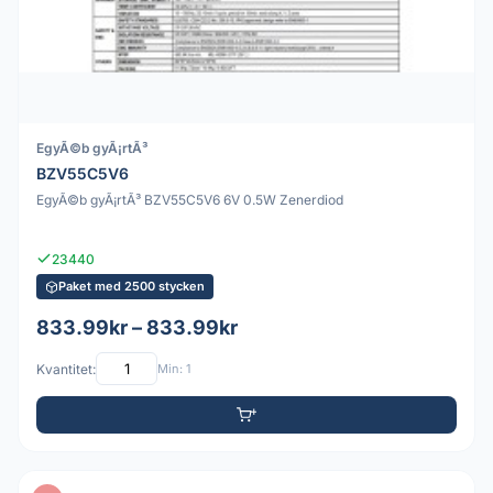
EgyÃ©b gyÃ¡rtÃ³
BZV55C5V6
EgyÃ©b gyÃ¡rtÃ³ BZV55C5V6 6V 0.5W Zenerdiod
23440
Paket med 2500 stycken
833.99kr – 833.99kr
Kvantitet:
Min: 1