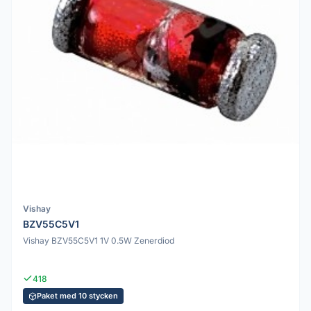
Vishay
BZV55C5V1
Vishay BZV55C5V1 1V 0.5W Zenerdiod
418
Paket med 10 stycken