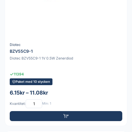
Diotec
BZV55C9-1
Diotec BZV55C9-1 1V 0.5W Zenerdiod
11394
Paket med 10 stycken
6.15kr – 11.08kr
Kvantitet:
Min: 1