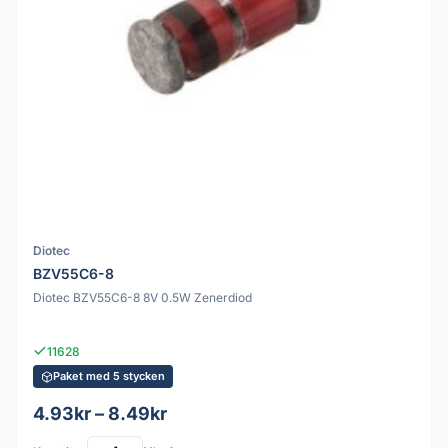
Diotec
BZV55C6-8
Diotec BZV55C6-8 8V 0.5W Zenerdiod
11628
Paket med 5 stycken
4.93kr – 8.49kr