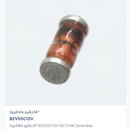
EgyÃ©b gyÃ¡rtÃ³
BZV55C12V
EgyÃ©b gyÃ¡rtÃ³ BZV55C12V 12V 0.5W Zenerdiod