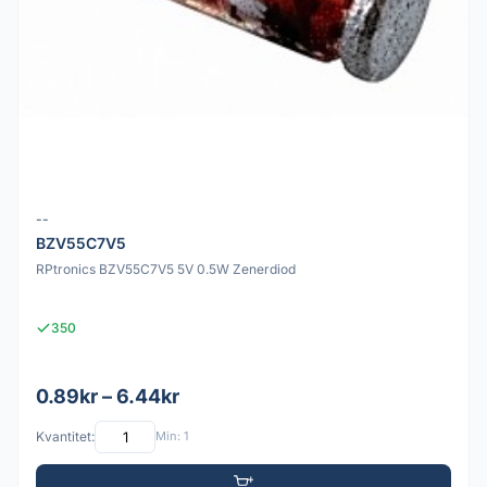
--
BZV55C7V5
RPtronics BZV55C7V5 5V 0.5W Zenerdiod
350
0.89kr – 6.44kr
Kvantitet:
Min: 1