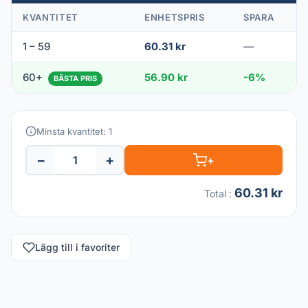
KVANTITET
ENHETSPRIS
SPARA
1 – 59
60.31 kr
—
60+
56.90 kr
-6%
BÄSTA PRIS
Minsta kvantitet: 1
−
+
+
60.31 kr
Total
:
Lägg till i favoriter