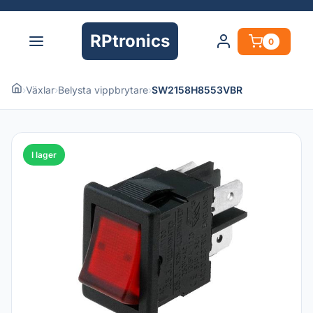
RPtronics
0
›
Växlar
›
Belysta vippbrytare
›
SW2158H8553VBR
I lager