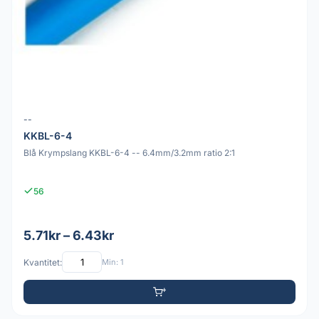
--
KKBL-6-4
Blå Krympslang KKBL-6-4 -- 6.4mm/3.2mm ratio 2:1
56
5.71kr – 6.43kr
Kvantitet:
Min: 1