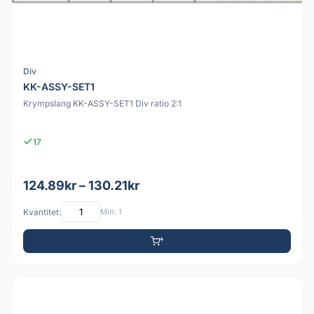
Div
KK-ASSY-SET1
Krympslang KK-ASSY-SET1 Div ratio 2:1
17
124.89kr – 130.21kr
Kvantitet:
Min: 1