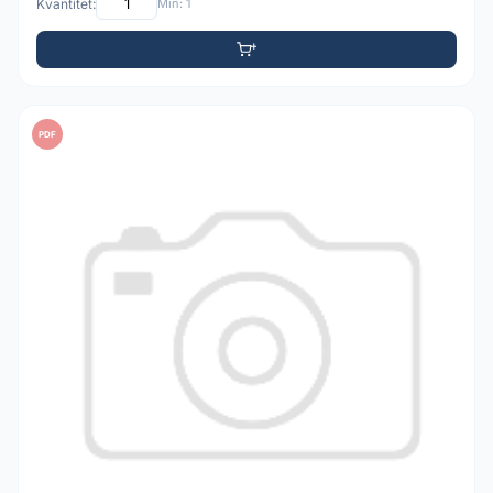
Kvantitet:
Min: 1
PDF