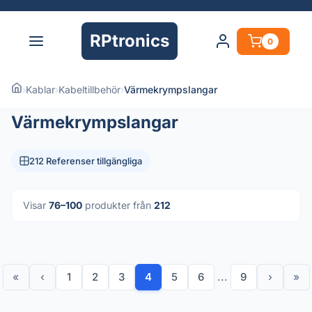
RPtronics
0
›
Kablar
›
Kabeltillbehör
›
Värmekrympslangar
Värmekrympslangar
212 Referenser tillgängliga
Visar
76–100
produkter från
212
«
‹
1
2
3
4
5
6
...
9
›
»