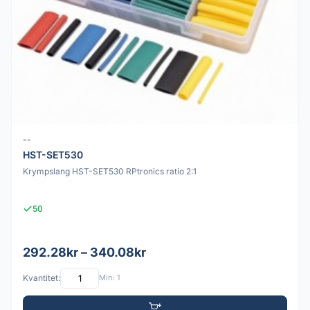
--
HST-SET530
Krympslang HST-SET530 RPtronics ratio 2:1
50
292.28kr – 340.08kr
Kvantitet:
Min: 1