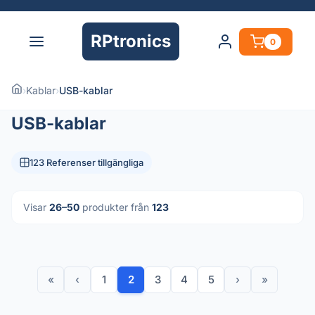
RPtronics
0
›
Kablar
›
USB-kablar
USB-kablar
123 Referenser tillgängliga
Visar
26–50
produkter från
123
«
‹
1
2
3
4
5
›
»