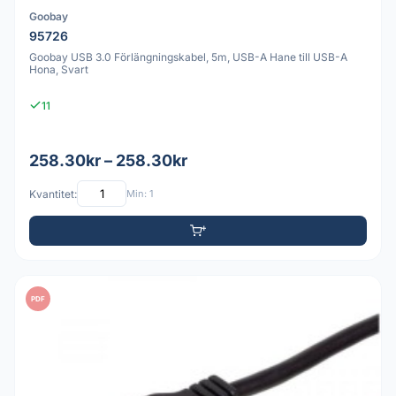
Goobay
95726
Goobay USB 3.0 Förlängningskabel, 5m, USB-A Hane till USB-A
Hona, Svart
11
258.30kr – 258.30kr
Kvantitet:
Min: 1
PDF