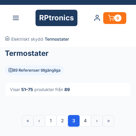
RPtronics
0
›
Elektriskt skydd
›
Termostater
Termostater
89 Referenser tillgängliga
Visar
51–75
produkter från
89
«
‹
1
2
3
4
›
»