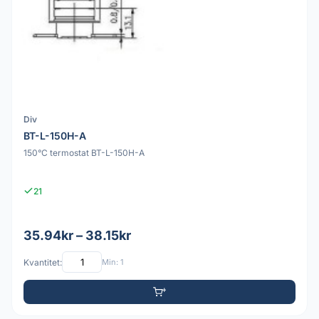
Div
BT-L-150H-A
150°C termostat BT-L-150H-A
21
35.94kr – 38.15kr
Kvantitet:
Min: 1