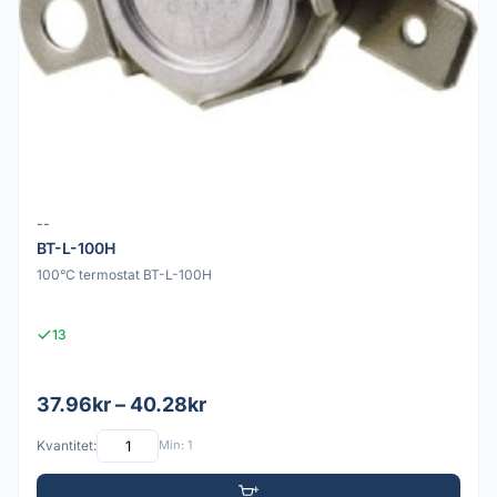
--
BT-L-100H
100°C termostat BT-L-100H
13
37.96kr – 40.28kr
Kvantitet:
Min: 1