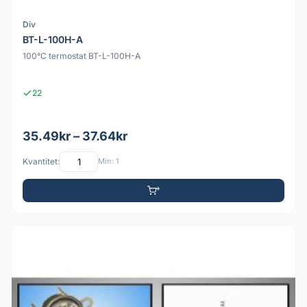
Div
BT-L-100H-A
100°C termostat BT-L-100H-A
22
35.49kr – 37.64kr
Kvantitet:
Min: 1