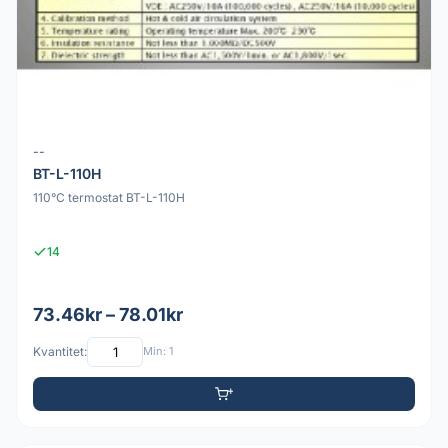
--
BT-L-110H
110°C termostat BT-L-110H
14
73.46kr – 78.01kr
Kvantitet:
Min: 1