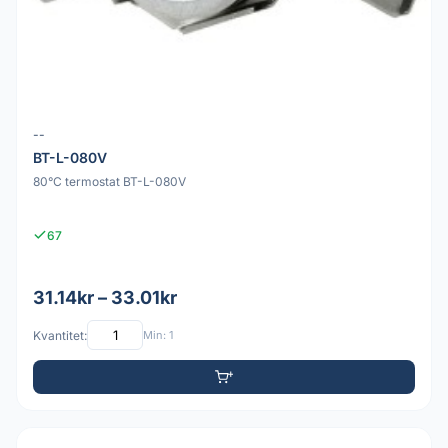
--
BT-L-080V
80°C termostat BT-L-080V
67
31.14kr – 33.01kr
Kvantitet:
Min: 1