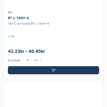
Div
BT-L-140H-A
140°C termostat BT-L-140H-A
31
42.23kr – 46.45kr
Kvantitet:
Min: 1