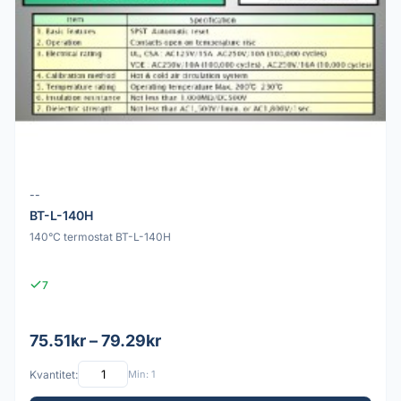
--
BT-L-140H
140°C termostat BT-L-140H
7
75.51kr – 79.29kr
Kvantitet:
Min: 1