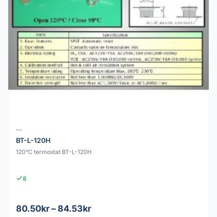
--
BT-L-120H
120°C termostat BT-L-120H
8
80.50kr – 84.53kr