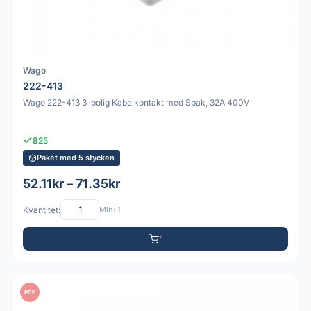
Wago
222-413
Wago 222-413 3-polig Kabelkontakt med Spak, 32A 400V
825
Paket med 5 stycken
52.11kr – 71.35kr
Kvantitet:
Min: 1
PDF