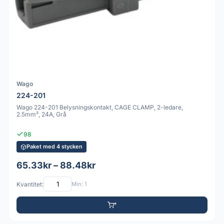
Wago
224-201
Wago 224-201 Belysningskontakt, CAGE CLAMP, 2-ledare,
2.5mm², 24A, Grå
98
Paket med 4 stycken
65.33kr – 88.48kr
Kvantitet:
Min: 1