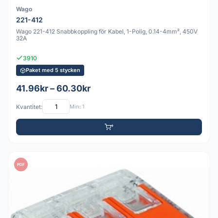
Wago
221-412
Wago 221-412 Snabbkoppling för Kabel, 1-Polig, 0.14-4mm², 450V
32A
3910
Paket med 5 stycken
41.96kr – 60.30kr
Kvantitet:
Min: 1
PDF