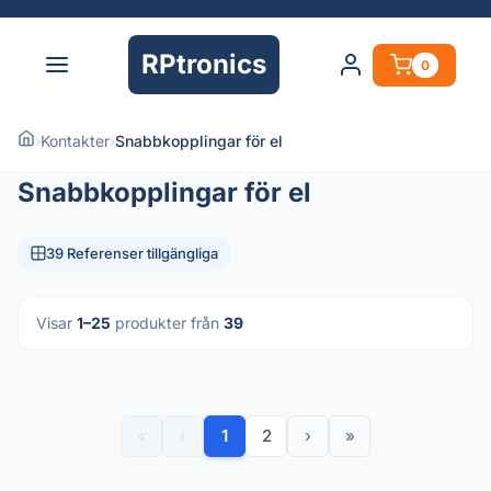
RPtronics
0
›
Kontakter
›
Snabbkopplingar för el
Snabbkopplingar för el
39 Referenser tillgängliga
Visar
1–25
produkter från
39
«
‹
1
2
›
»