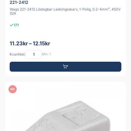
221-2412
Wago 221-2412 Löstagbar Ledningsskarv, 1-Polig, 0.2-4mm², 450V
32A
171
11.23kr – 12.15kr
Kvantitet:
Min: 1
PDF