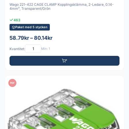
Wago 221-422 CAGE CLAMP Kopplingsklämma, 2-Ledare, 0.14-
4mm², Transparent/Grön
463
Paket med 5 stycken
58.79kr – 80.14kr
Kvantitet:
Min: 1
PDF