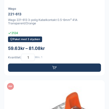
Wago
221-613
Wago 221-613 3-polig Kabelkontakt 0.5-6mm² 41A
Transparent/Orange
2124
Paket med 3 stycken
59.63kr – 81.08kr
Kvantitet:
Min: 1
PDF