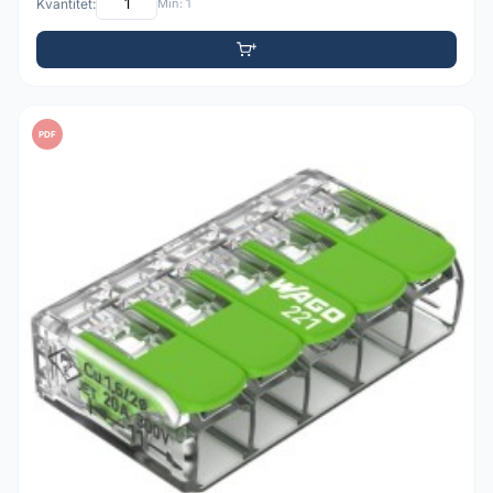
Kvantitet:
Min: 1
PDF