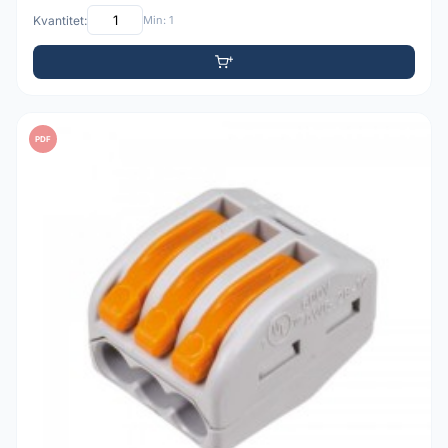
Kvantitet:
Min: 1
PDF