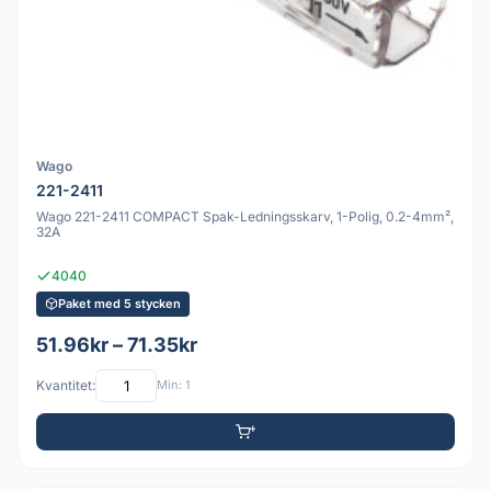
Wago
221-2411
Wago 221-2411 COMPACT Spak-Ledningsskarv, 1-Polig, 0.2-4mm²,
32A
4040
Paket med 5 stycken
51.96kr – 71.35kr
Kvantitet:
Min: 1