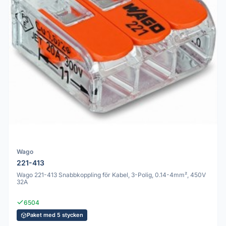
Wago
221-413
Wago 221-413 Snabbkoppling för Kabel, 3-Polig, 0.14-4mm², 450V
32A
6504
Paket med 5 stycken