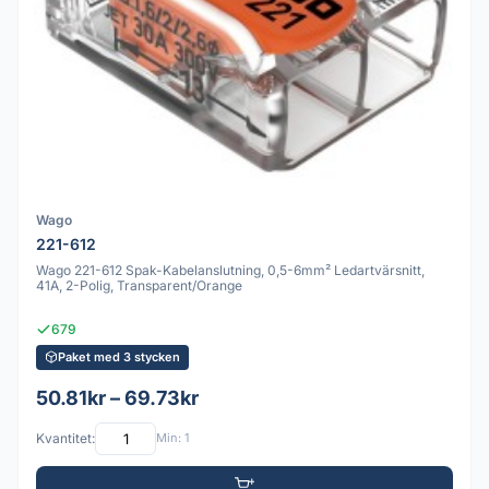
Wago
221-612
Wago 221-612 Spak-Kabelanslutning, 0,5-6mm² Ledartvärsnitt,
41A, 2-Polig, Transparent/Orange
679
Paket med 3 stycken
50.81kr – 69.73kr
Kvantitet:
Min: 1