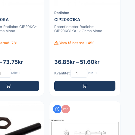
Radiohm
10KA
CIP20KC1KA
er Radiohm CIP20KC-
Potentiometer Radiohm
hms Mono
CIP20KC1KA 1k Ohms Mono
tarna!: 781
Sista få bitarna!: 453
– 73.75kr
36.85kr – 51.60kr
Min: 1
Kvantitet:
Min: 1
PDF