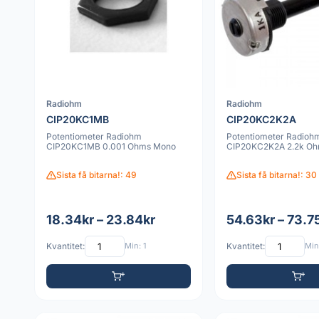
Radiohm
Radiohm
CIP20KC1MB
CIP20KC2K2A
Potentiometer Radiohm
Potentiometer Radioh
CIP20KC1MB 0.001 Ohms Mono
CIP20KC2K2A 2.2k O
Sista få bitarna!: 49
Sista få bitarna!: 30
18.34kr – 23.84kr
54.63kr – 73.7
Kvantitet:
Min: 1
Kvantitet:
Min: