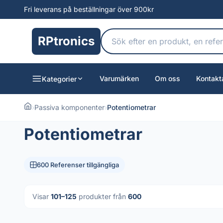
Fri leverans på beställningar över 900kr
RPtronics
Varumärken
Om oss
Kontakt
Kategorier
›
Passiva komponenter
›
Potentiometrar
Potentiometrar
600 Referenser tillgängliga
Visar
101–125
produkter från
600