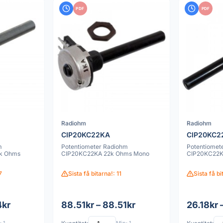
PDF
PDF
Radiohm
Radiohm
1
CIP20KC22KA
CIP20KC2
m
Potentiometer Radiohm
Potentiomet
k Ohms
CIP20KC22KA 22k Ohms Mono
CIP20KC22K
7
Sista få bitarna!: 11
Sista få b
4kr
88.51kr – 88.51kr
26.18kr 