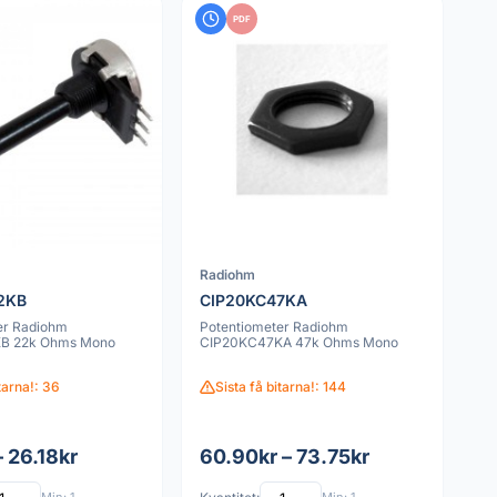
PDF
Radiohm
2KB
CIP20KC47KA
er Radiohm
Potentiometer Radiohm
B 22k Ohms Mono
CIP20KC47KA 47k Ohms Mono
itarna!: 36
Sista få bitarna!: 144
– 26.18kr
60.90kr – 73.75kr