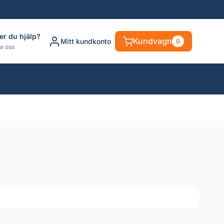
er du hjälp?
Kundvagn
Mitt kundkonto
0
a oss