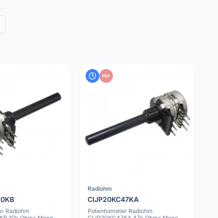
PDF
Radiohm
10KB
CIJP20KC47KA
er Radiohm
Potentiometer Radiohm
KB 10k Ohms Mono
CIJP20KC47KA 47k Ohms Mono