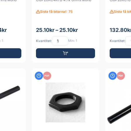
Sista få bitarna!: 75
Sista få b
4kr
25.10kr – 25.10kr
132.80kr
 1
Kvantitet:
Min: 1
Kvantitet:
PDF
PDF