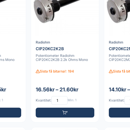
Radiohm
Radiohm
CIP20KC2K2B
CIP20KC
m
Potentiometer Radiohm
Potentiomet
hms Mono
CIP20KC2K2B 2.2k Ohms Mono
CIP20KC2M2
Sista få bitarna!: 194
Sista få b
5kr
16.56kr – 21.60kr
14.10kr –
 1
Kvantitet:
Min: 1
Kvantitet: