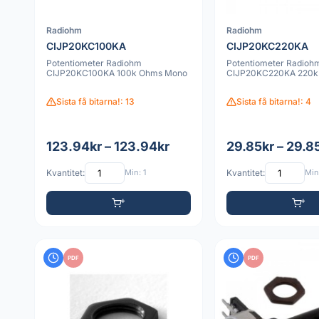
Radiohm
Radiohm
CIJP20KC100KA
CIJP20KC220KA
Potentiometer Radiohm
Potentiometer Radioh
CIJP20KC100KA 100k Ohms Mono
CIJP20KC220KA 220k
Sista få bitarna!: 13
Sista få bitarna!: 4
123.94kr – 123.94kr
29.85kr – 29.8
Kvantitet:
Min: 1
Kvantitet:
Min:
PDF
PDF