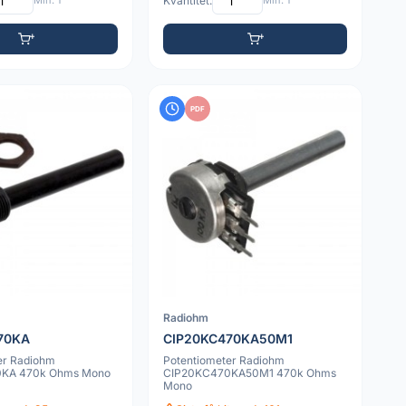
Min: 1
Kvantitet:
Min: 1
PDF
Radiohm
70KA
CIP20KC470KA50M1
er Radiohm
Potentiometer Radiohm
KA 470k Ohms Mono
CIP20KC470KA50M1 470k Ohms
Mono