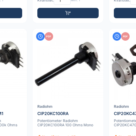
 1
Kvantitet:
Min: 1
Kvantitet:
PDF
PDF
Radiohm
Radiohm
M1
CIP20KC100RA
CIP20KC4
m
Potentiometer Radiohm
Potentiomet
00k Ohms
CIP20KC100RA 100 Ohms Mono
CIP20KC470