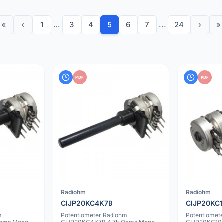
«
‹
1
...
3
4
5
6
7
...
24
›
»
PDF
PDF
Radiohm
Radiohm
CIJP20KC4K7B
CIJP20KC
m
Potentiometer Radiohm
Potentiomet
Ohms Mono
CIJP20KC4K7B 4.7k Ohms Mono
CIJP20KC10