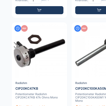
Kvantitet:
Min: 1
Kvantitet:
Min:
PDF
PDF
Radiohm
Radiohm
CIP20KC47KB
CIP20KC100KA50
Potentiometer Radiohm
Potentiometer Radioh
CIP20KC47KB 47k Ohms Mono
CIP20KC100KA50M1 1
Mono