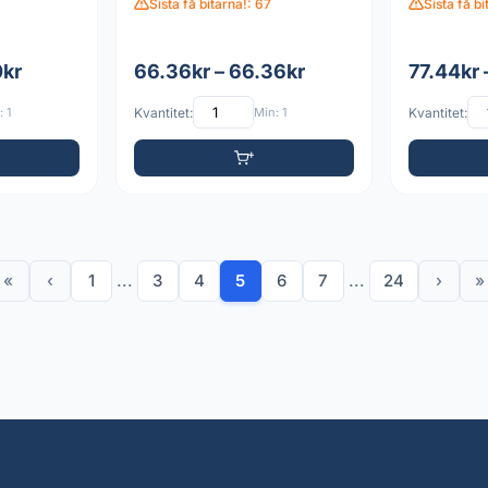
Sista få bitarna!: 67
Sista få b
0kr
66.36kr – 66.36kr
77.44kr 
 1
Kvantitet:
Min: 1
Kvantitet:
«
‹
1
...
3
4
5
6
7
...
24
›
»