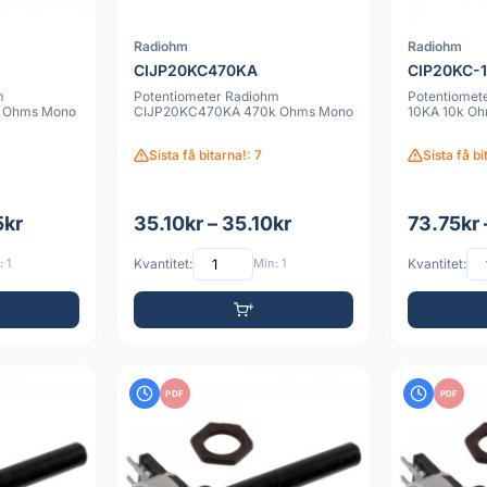
Radiohm
Radiohm
CIJP20KC470KA
CIP20KC-
m
Potentiometer Radiohm
Potentiomet
 Ohms Mono
CIJP20KC470KA 470k Ohms Mono
10KA 10k O
Sista få bitarna!: 7
Sista få bi
5kr
35.10kr – 35.10kr
73.75kr 
 1
Kvantitet:
Min: 1
Kvantitet:
PDF
PDF