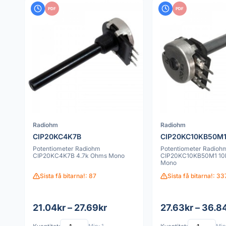
PDF
PDF
Radiohm
Radiohm
CIP20KC4K7B
CIP20KC10KB50M
Potentiometer Radiohm
Potentiometer Radioh
CIP20KC4K7B 4.7k Ohms Mono
CIP20KC10KB50M1 10
Mono
Sista få bitarna!: 87
Sista få bitarna!: 33
21.04kr – 27.69kr
27.63kr – 36.8