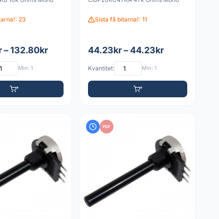
itarna!: 23
Sista få bitarna!: 11
 – 132.80kr
44.23kr – 44.23kr
Min: 1
Kvantitet:
Min: 1
PDF