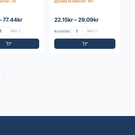
itarna!: 35
Sista få bitarna!: 161
– 77.44kr
22.15kr – 29.09kr
Min: 1
Kvantitet:
Min: 1