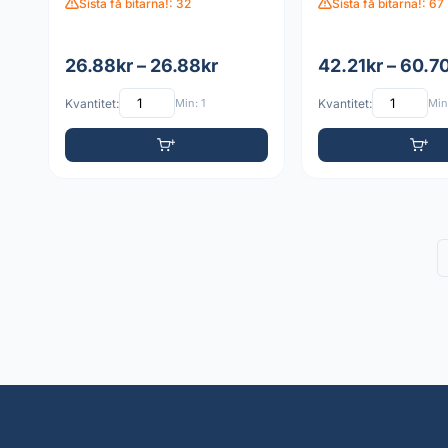
Sista få bitarna!: 32
Sista få bitarna!: 67
26.88kr – 26.88kr
42.21kr – 60.7
Kvantitet:
Min: 1
Kvantitet:
Min: