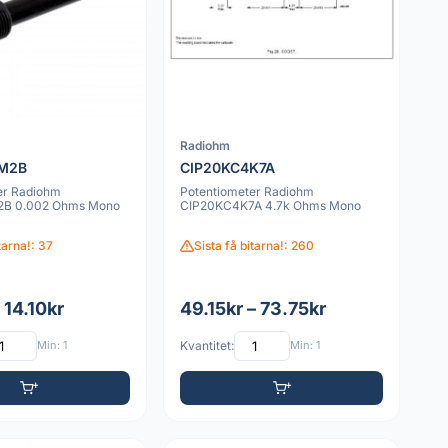
Radiohm
2M2B
CIP20KC4K7A
er Radiohm
Potentiometer Radiohm
B 0.002 Ohms Mono
CIP20KC4K7A 4.7k Ohms Mono
itarna!: 37
Sista få bitarna!: 260
 14.10kr
49.15kr – 73.75kr
Min: 1
Kvantitet:
Min: 1