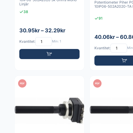
Potentiometer Piher 
Linjär
10IP06-502A2020-TA 
38
91
30.95kr – 32.29kr
40.06kr – 60.8
Kvantitet:
Min: 1
Kvantitet:
Min:
PDF
PDF