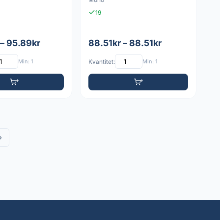
19
 – 95.89kr
88.51kr – 88.51kr
Min: 1
Kvantitet:
Min: 1
»