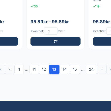
35
19
kr
95.89kr – 95.89kr
95.89kr
 1
Kvantitet:
Min: 1
Kvantitet:
«
‹
1
...
11
12
13
14
15
...
24
›