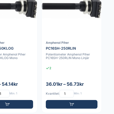
her
Amphenol Piher
50KLOG
PC16SH-250RLIN
er Amphenol Piher
Potentiometer Amphenol Piher
0KLOG Mono
PC16SH-250RLIN Mono Linjär
2
– 54.14kr
36.01kr – 56.73kr
Min: 1
Kvantitet:
Min: 1