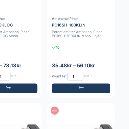
her
Amphenol Piher
0KLOG
PC16SH-100KLIN
er Amphenol Piher
Potentiometer Amphenol Piher
KLOG Mono
PC16SH-100KLIN Mono Linjär
10
– 73.13kr
35.48kr – 56.10kr
Min: 1
Kvantitet:
Min: 1
PDF