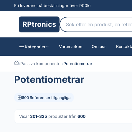
Fri leverans på beställningar över 900kr
RPtronics
Varumärken
Om oss
Kontakt
Kategorier
›
Passiva komponenter
›
Potentiometrar
Potentiometrar
600 Referenser tillgängliga
Visar
301–325
produkter från
600