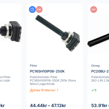
PDF
PDF
Piher
Omeg
PC16SH10IP06-250K
PC20BU-2
ol Piher
Potentiometer Piher
Potentiome
 Linjär
PC16SH10IP06-250K 250k Ohms
2K2-LIN 2.2
Mono Logaritmisk
Sista få bitarna!: 1
5
9kr
44.44kr – 47.13kr
53.91kr 