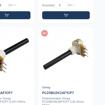
Min: 1
Kvantitet:
Min: 1
PDF
Omeg
AF1CP7
PC20BU2K2AF1CP7
er Omeg
Potentiometer Omeg
1CP7 0.001 Ohms
PC20BU2K2AF1CP7 2.2k Ohms
Mono