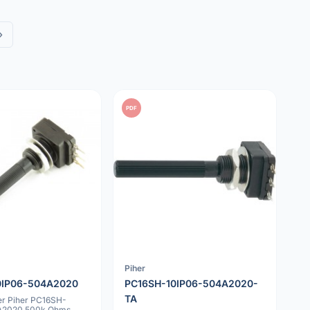
»
PDF
Piher
0IP06-504A2020
PC16SH-10IP06-504A2020-
TA
er Piher PC16SH-
A2020 500k Ohms