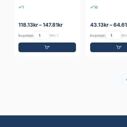
1
10
118.13kr – 147.81kr
43.13kr – 64.61
Kvantitet:
Min: 1
Kvantitet:
Min: