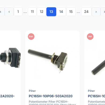
«
‹
1
...
11
12
13
14
15
...
24
›
PDF
PDF
Piher
Piher
02A2020-
PC16SH-10IP06-503A2020
PC16SH-1
Potentiometer Piher PC16SH-
Potentiomet
10IP06-503A2020 50k Ohms Mono
10IP06-504