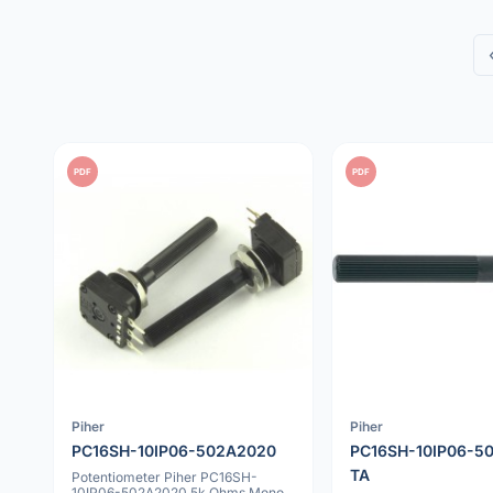
PDF
PDF
Piher
Piher
PC16SH-10IP06-502A2020
PC16SH-10IP06-5
TA
Potentiometer Piher PC16SH-
10IP06-502A2020 5k Ohms Mono