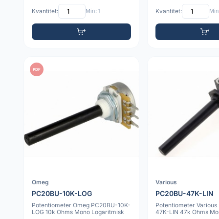
Kvantitet:
Min: 1
Kvantitet:
Min:
PDF
Omeg
Various
PC20BU-10K-LOG
PC20BU-47K-LIN
Potentiometer Omeg PC20BU-10K-
Potentiometer Variou
LOG 10k Ohms Mono Logaritmisk
47K-LIN 47k Ohms Mon