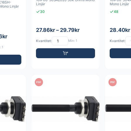
PC16SH-
Linjär
Mono Linjär
Mono Linjär
30
48
27.86kr – 29.79kr
28.40kr
6kr
Kvantitet:
Min: 1
Kvantitet:
 1
PDF
PDF