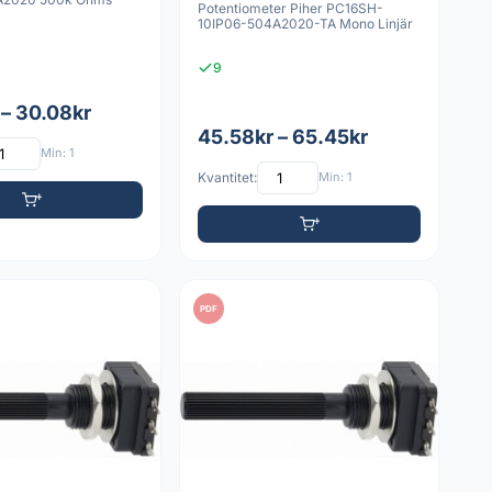
Potentiometer Piher PC16SH-
10IP06-504A2020-TA Mono Linjär
9
 – 30.08kr
45.58kr – 65.45kr
Min: 1
Kvantitet:
Min: 1
PDF