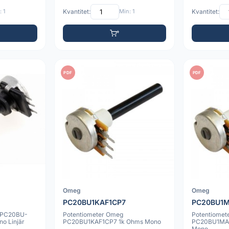
 1
Kvantitet:
Min: 1
Kvantitet:
PDF
PDF
Omeg
Omeg
PC20BU1KAF1CP7
PC20BU1M
s PC20BU-
Potentiometer Omeg
Potentiomet
o Linjär
PC20BU1KAF1CP7 1k Ohms Mono
PC20BU1MAF
Mono