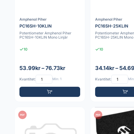
Amphenol Piher
Amphenol Piher
PC16SH-10KLIN
PC16SH-25KLIN
Potentiometer Amphenol Piher
Potentiometer Amphen
PC16SH-10KLIN Mono Linjär
PC16SH-25KLIN Mono 
10
10
53.99kr – 76.73kr
34.14kr – 54.6
Kvantitet:
Min: 1
Kvantitet:
Min:
PDF
PDF