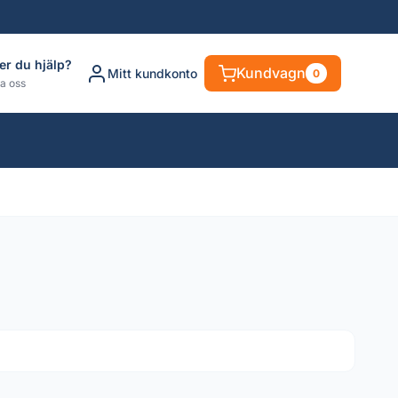
er du hjälp?
Kundvagn
Mitt kundkonto
0
a oss