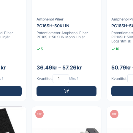
Amphenol Piher
Amphenol Pi
PC16SH-50KLIN
PC16SH-5
ol Piher
Potentiometer Amphenol Piher
Potentiomet
Linjär
PC16SH-50KLIN Mono Linjär
PC16SH-50
Logaritmisk
5
10
9kr
36.49kr – 57.26kr
50.79kr 
 1
Kvantitet:
Min: 1
Kvantitet:
PDF
PDF