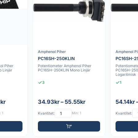
Amphenol Piher
Amphenol Pi
PC16SH-250KLIN
PC16SH-2
ol Piher
Potentiometer Amphenol Piher
Potentiomet
 Linjär
PC16SH-250KLIN Mono Linjär
PC16SH-25
Logaritmisk
3
1
3kr
34.93kr – 55.55kr
54.14kr 
 1
Kvantitet:
Min: 1
Kvantitet: