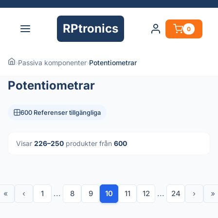
RPtronics
0
›
Passiva komponenter
›
Potentiometrar
Potentiometrar
600 Referenser tillgängliga
Visar
226–250
produkter från
600
«
‹
1
...
8
9
10
11
12
...
24
›
»