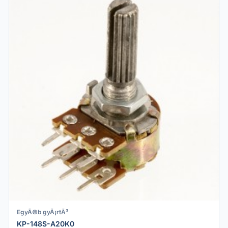
EgyÃ©b gyÃ¡rtÃ³
KP-148S-A20K0