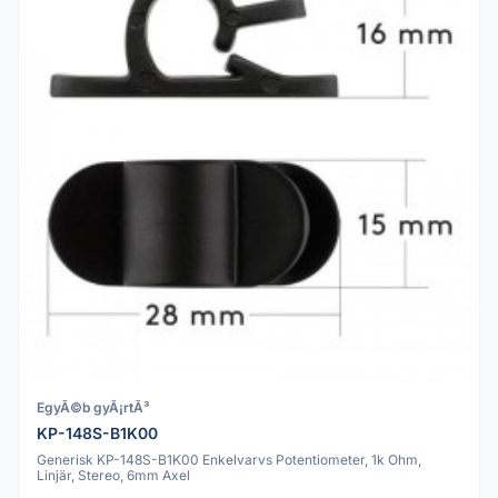
EgyÃ©b gyÃ¡rtÃ³
KP-148S-B1K00
Generisk KP-148S-B1K00 Enkelvarvs Potentiometer, 1k Ohm,
Linjär, Stereo, 6mm Axel