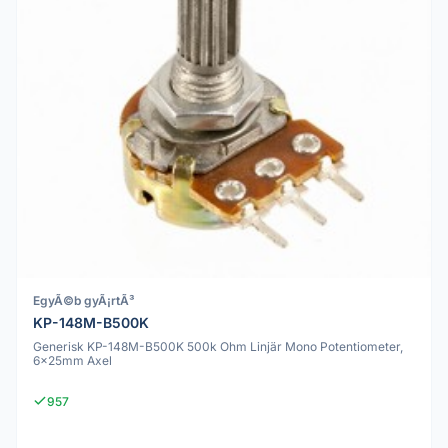
EgyÃ©b gyÃ¡rtÃ³
KP-148M-B500K
Generisk KP-148M-B500K 500k Ohm Linjär Mono Potentiometer,
6x25mm Axel
957