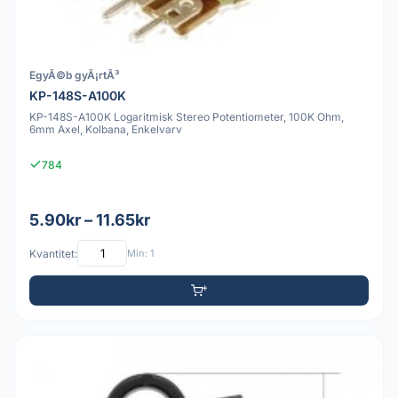
EgyÃ©b gyÃ¡rtÃ³
KP-148S-A100K
KP-148S-A100K Logaritmisk Stereo Potentiometer, 100K Ohm,
6mm Axel, Kolbana, Enkelvarv
784
5.90kr – 11.65kr
Kvantitet:
Min: 1