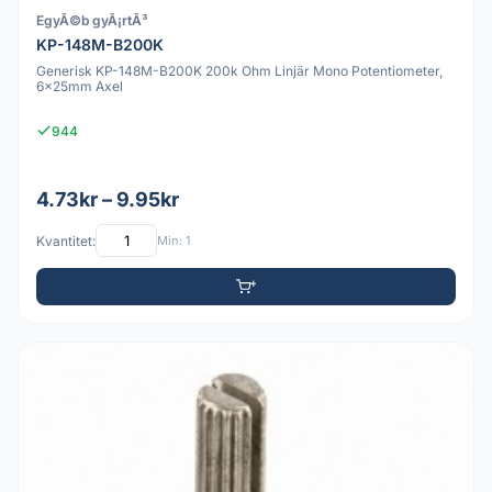
EgyÃ©b gyÃ¡rtÃ³
KP-148M-B200K
Generisk KP-148M-B200K 200k Ohm Linjär Mono Potentiometer,
6x25mm Axel
944
4.73kr – 9.95kr
Kvantitet:
Min: 1