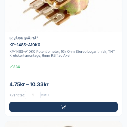
EgyÃ©b gyÃ¡rtÃ³
KP-148S-A10K0
KP-148S-A10K0 Potentiometer, 10k Ohm Stereo Logaritmisk, THT
Kretskortsmontage, 6mm Räfflad Axel
836
4.75kr – 10.33kr
Kvantitet:
Min: 1