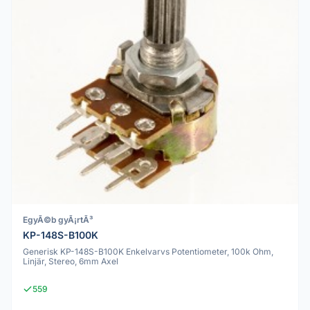
EgyÃ©b gyÃ¡rtÃ³
KP-148S-B100K
Generisk KP-148S-B100K Enkelvarvs Potentiometer, 100k Ohm,
Linjär, Stereo, 6mm Axel
559