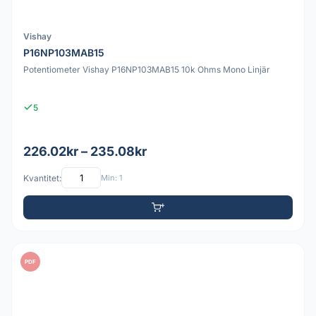
Vishay
P16NP103MAB15
Potentiometer Vishay P16NP103MAB15 10k Ohms Mono Linjär
5
226.02kr – 235.08kr
Kvantitet:
Min: 1
PDF