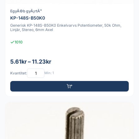
EgyÃ©b gyÃ¡rtÃ³
KP-148S-B50K0
Generisk KP-148S-B50K0 Enkelvarvs Potentiometer, 50k Ohm,
Linjär, Stereo, 6mm Axel
1010
5.61kr – 11.23kr
Kvantitet:
Min: 1