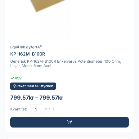
EgyÃ©b gyÃ¡rtÃ³
KP-162M-B100R
Generisk KP-162M-B100R Enkelvarvs Potentiometer, 100 Ohm,
Linjär, Mono, 6mm Axel
459
Paket med 50 stycken
799.57kr – 799.57kr
Kvantitet:
Min: 1