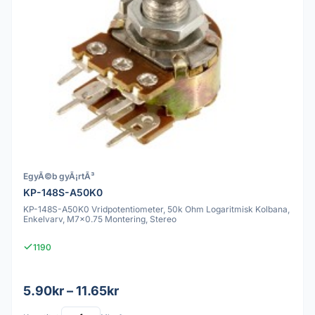
EgyÃ©b gyÃ¡rtÃ³
KP-148S-A50K0
KP-148S-A50K0 Vridpotentiometer, 50k Ohm Logaritmisk Kolbana,
Enkelvarv, M7x0.75 Montering, Stereo
1190
5.90kr – 11.65kr