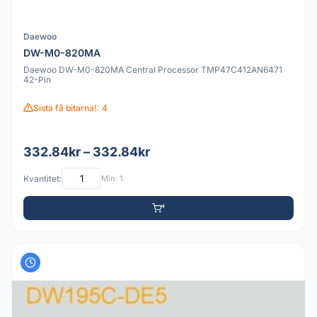
Daewoo
DW-M0-820MA
Daewoo DW-M0-820MA Central Processor TMP47C412AN6471
42-Pin
Sista få bitarna!: 4
332.84kr – 332.84kr
Kvantitet:
Min: 1