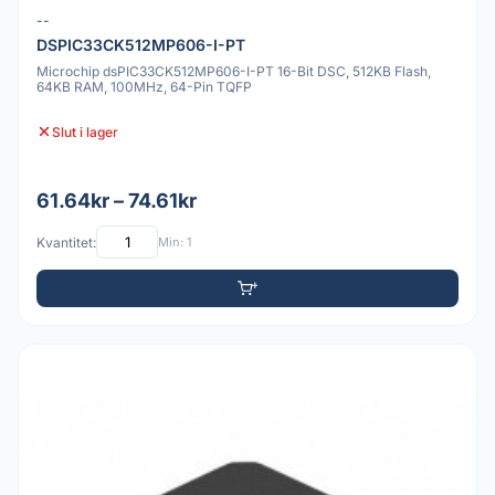
--
DSPIC33CK512MP606-I-PT
Microchip dsPIC33CK512MP606-I-PT 16-Bit DSC, 512KB Flash,
64KB RAM, 100MHz, 64-Pin TQFP
Slut i lager
61.64kr – 74.61kr
Kvantitet:
Min: 1