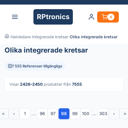
RPtronics
0
›
Halvledare
›
Integrerade kretsar
›
Olika integrerade kretsar
Olika integrerade kretsar
7 555 Referenser tillgängliga
Visar
2426–2450
produkter från
7555
«
‹
1
...
96
97
98
99
100
...
303
›
»