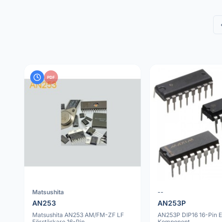
PDF
Matsushita
--
AN253
AN253P
Matsushita AN253 AM/FM-ZF LF
AN253P DIP16 16-Pin E
Förstärkare 16-Pin
Komponent