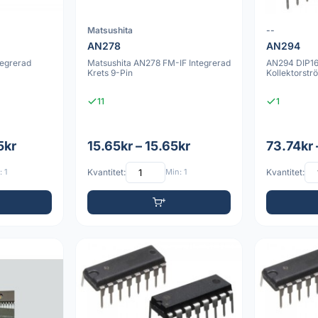
Matsushita
--
AN278
AN294
tegrerad
Matsushita AN278 FM-IF Integrerad
AN294 DIP16 
Krets 9-Pin
Kollektorstr
11
1
5kr
15.65kr – 15.65kr
73.74kr 
 1
Kvantitet:
Min: 1
Kvantitet: