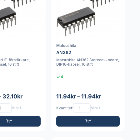
Matsushita
AN362
d IF-förstärkare,
Matsushita AN362 Stereoavkodare,
l, 16 stift
DIP16-kapsel, 16 stift
4
– 32.10kr
11.94kr – 11.94kr
Min: 1
Kvantitet:
Min: 1