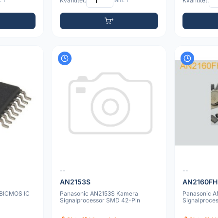
 1
Kvantitet:
Min: 1
Kvantitet:
--
--
AN2153S
AN2160FH
 BICMOS IC
Panasonic AN2153S Kamera
Panasonic 
Signalprocessor SMD 42-Pin
Signalproce