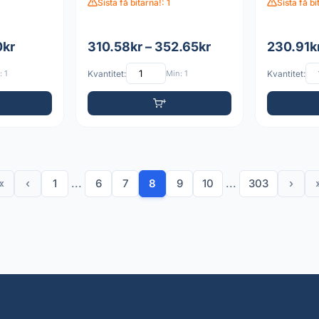
Sista få bitarna!: 1
Sista få bi
0kr
310.58kr – 352.65kr
230.91kr
 1
Kvantitet:
Min: 1
Kvantitet:
«
‹
1
...
6
7
8
9
10
...
303
›