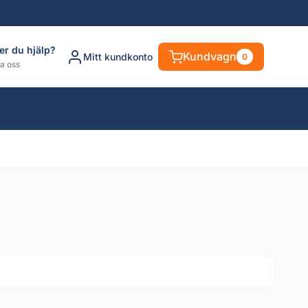
er du hjälp?
Kundvagn
Mitt kundkonto
0
a oss