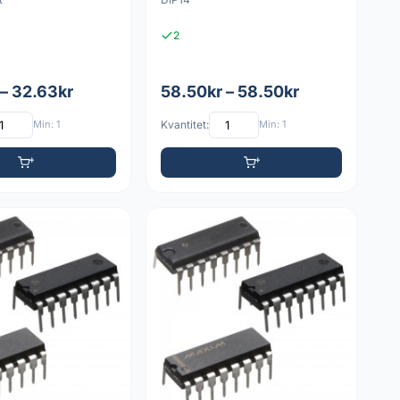
2
 – 32.63kr
58.50kr – 58.50kr
Min: 1
Kvantitet:
Min: 1