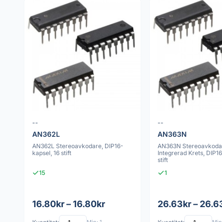
--
--
AN362L
AN363N
AN362L Stereoavkodare, DIP16-
AN363N Stereoavkoda
kapsel, 16 stift
Integrerad Krets, DIP16
stift
15
1
16.80kr – 16.80kr
26.63kr – 26.6