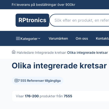
Fri leverans på beställningar över 900kr
RPtronics
Varumärken
Om oss
Kontakt
Kategorier
›
Halvledare
›
Integrerade kretsar
›
Olika integrerade kretsar
Olika integrerade kretsar
7 555 Referenser tillgängliga
Visar
176–200
produkter från
7555