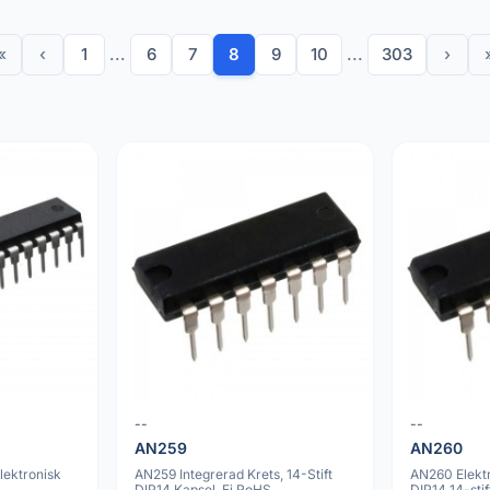
«
‹
1
...
6
7
8
9
10
...
303
›
--
--
AN259
AN260
lektronisk
AN259 Integrerad Krets, 14-Stift
AN260 Elekt
DIP14 Kapsel, Ej RoHS
DIP14 14-stif