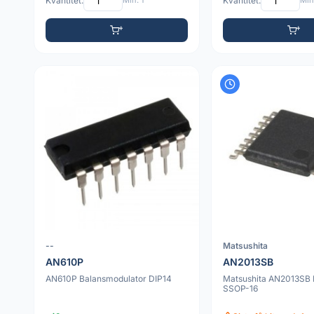
Kvantitet:
Min: 1
Kvantitet:
Min:
--
Matsushita
AN610P
AN2013SB
AN610P Balansmodulator DIP14
Matsushita AN2013SB
SSOP-16