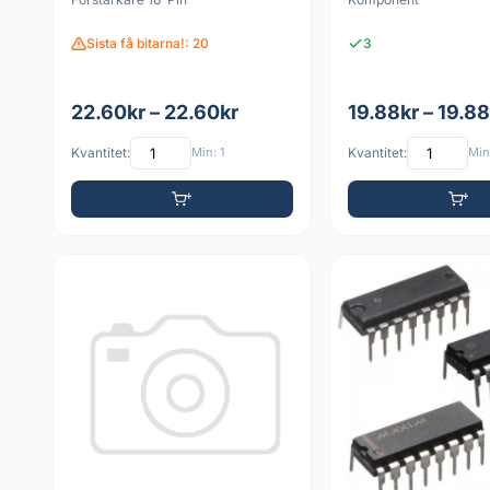
Sista få bitarna!: 20
3
22.60kr – 22.60kr
19.88kr – 19.88
Kvantitet:
Min: 1
Kvantitet:
Min: