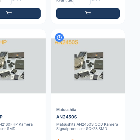
Min: 1
Kvantitet:
Min: 1
Matsushita
P
AN2450S
AN2160FHP Kamera
Matsushita AN2450S CCD Kamera
ssor SMD
Signalprocessor SO-28 SMD