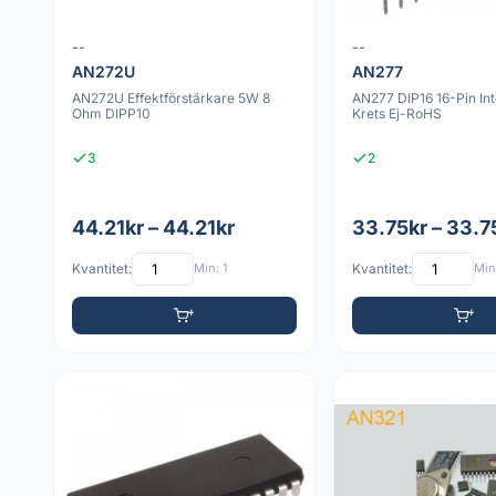
--
--
AN272U
AN277
AN272U Effektförstärkare 5W 8
AN277 DIP16 16-Pin In
Ohm DIPP10
Krets Ej-RoHS
3
2
44.21kr – 44.21kr
33.75kr – 33.7
Kvantitet:
Min: 1
Kvantitet:
Min: