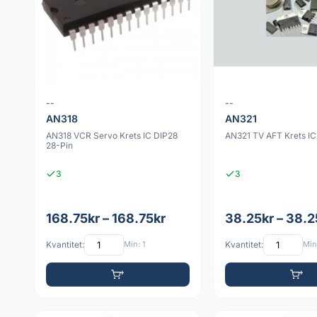
--
--
AN318
AN321
AN318 VCR Servo Krets IC DIP28
AN321 TV AFT Krets IC
28-Pin
3
3
168.75kr – 168.75kr
38.25kr – 38.2
Kvantitet:
Min: 1
Kvantitet:
Min: