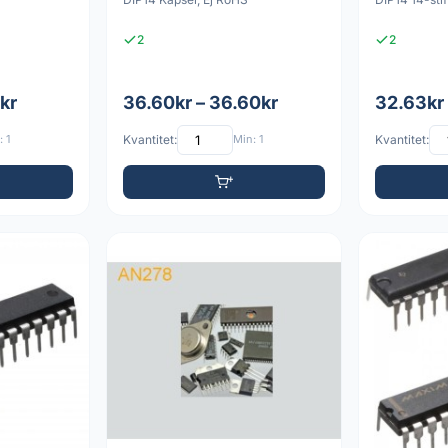
2
2
kr
36.60kr – 36.60kr
32.63kr
 1
Kvantitet:
Min: 1
Kvantitet: