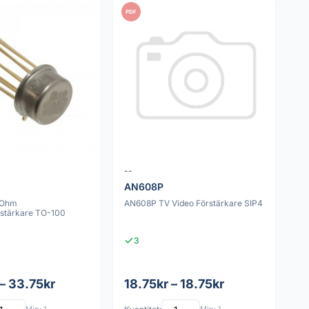
PDF
--
AN608P
 Ohm
AN608P TV Video Förstärkare SIP4
rstärkare TO-100
3
– 33.75kr
18.75kr – 18.75kr