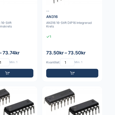
--
AN316
16-Stift
AN316 16-Stift DIP16 Integrerad
ömskrets
Krets
1
– 73.74kr
73.50kr – 73.50kr
Min: 1
Kvantitet:
Min: 1