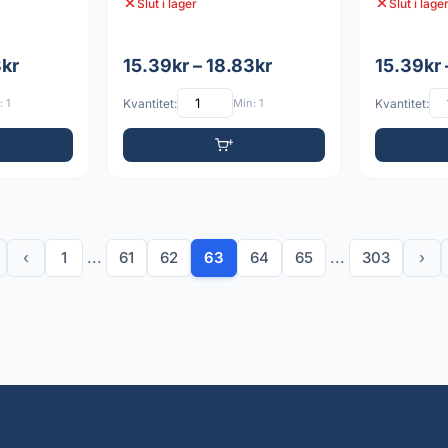
Slut i lager
Slut i lage
3kr
15.39kr – 18.83kr
15.39kr 
 1
Kvantitet:
Min: 1
Kvantitet:
‹
1
...
61
62
63
64
65
...
303
›