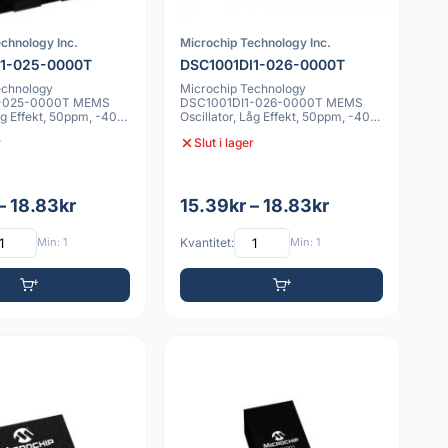
chnology Inc.
Microchip Technology Inc.
I1-025-0000T
DSC1001DI1-026-0000T
echnology
Microchip Technology
1-025-0000T MEMS
DSC1001DI1-026-0000T MEMS
Låg Effekt, 50ppm, -40C
Oscillator, Låg Effekt, 50ppm, -40C
DFN
till 85C, 4 VDFN
r
Slut i lager
– 18.83kr
15.39kr – 18.83kr
Min: 1
Kvantitet:
Min: 1