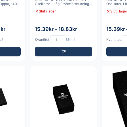
, 50ppm, -40C
Oscillator - Låg Strömförbrukning,
Oscillator, 
4 VDFN 2.0x2.5mm,
till 85C, 4 V
Slut i lager
Slut i lage
3kr
15.39kr – 18.83kr
15.39kr 
 1
Kvantitet:
Min: 1
Kvantitet: