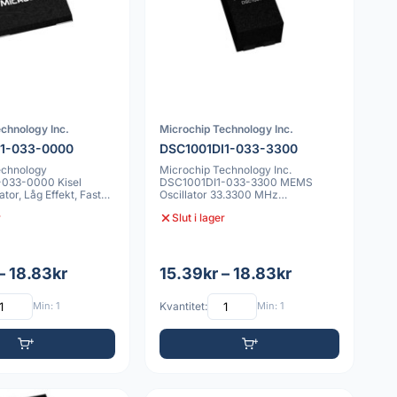
chnology Inc.
Microchip Technology Inc.
I1-033-0000
DSC1001DI1-033-3300
echnology
Microchip Technology Inc.
033-0000 Kisel
DSC1001DI1-033-3300 MEMS
tor, Låg Effekt, Fast
Oscillator 33.3300 MHz
ming-enh
Precisionsklockgenerator
r
Slut i lager
– 18.83kr
15.39kr – 18.83kr
Min: 1
Kvantitet:
Min: 1