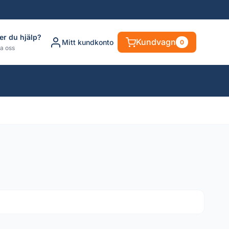
er du hjälp?
Kundvagn
Mitt kundkonto
0
a oss