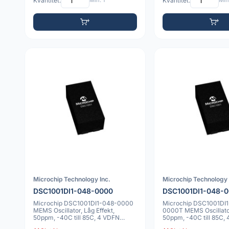
Kvantitet:
Min: 1
Kvantitet:
Min:
Microchip Technology Inc.
Microchip Technology 
DSC1001DI1-048-0000
DSC1001DI1-048-
Microchip DSC1001DI1-048-0000
Microchip DSC1001DI
MEMS Oscillator, Låg Effekt,
0000T MEMS Oscillator
50ppm, -40C till 85C, 4 VDFN
50ppm, -40C till 85C,
2.0x2.5mm
2.0x2.5mm