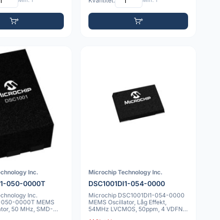
Min: 1
Kvantitet:
Min: 1
chnology Inc.
Microchip Technology Inc.
I1-050-0000T
DSC1001DI1-054-0000
chnology Inc.
Microchip DSC1001DI1-054-0000
1-050-0000T MEMS
MEMS Oscillator, Låg Effekt,
llator, 50 MHz, SMD-
54MHz LVCMOS, 50ppm, 4 VDFN
2.0x2.5mm