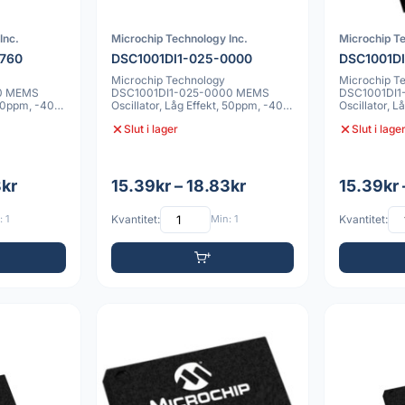
Inc.
Microchip Technology Inc.
Microchip Te
5760
DSC1001DI1-025-0000
DSC1001D
Microchip Technology
Microchip T
0 MEMS
DSC1001DI1-025-0000 MEMS
DSC1001DI
, 50ppm, -40C
Oscillator, Låg Effekt, 50ppm, -40C
Oscillator, 
till 85C, 4 VDFN 2
till 85C, 4 V
Slut i lager
Slut i lage
3kr
15.39kr – 18.83kr
15.39kr 
 1
Kvantitet:
Min: 1
Kvantitet: