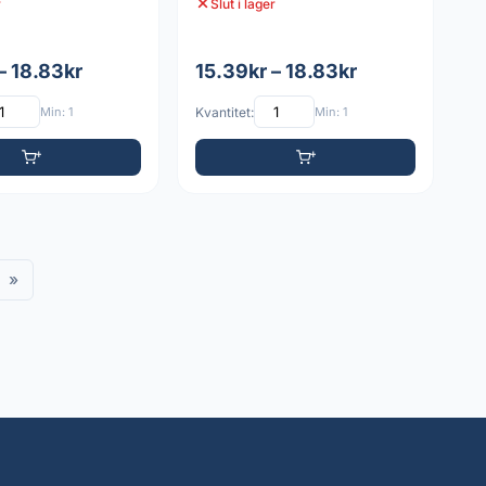
r
Slut i lager
– 18.83kr
15.39kr – 18.83kr
Min: 1
Kvantitet:
Min: 1
»