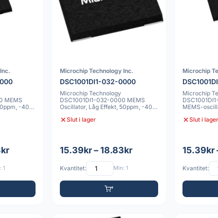
Inc.
Microchip Technology Inc.
Microchip Te
0000
DSC1001DI1-032-0000
DSC1001D
Microchip Technology
Microchip T
00 MEMS
DSC1001DI1-032-0000 MEMS
DSC1001DI1-
, 50ppm, -40C
Oscillator, Låg Effekt, 50ppm, -40C
MEMS-oscilla
till 85C, 4 VDFN 2
Frekvens Ti
Slut i lager
Slut i lage
3kr
15.39kr – 18.83kr
15.39kr 
 1
Kvantitet:
Min: 1
Kvantitet: