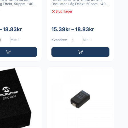
Låg Effekt, 50ppm, -40C
Oscillator, Låg Effekt, 50ppm, -40C
DFN 2
till 85C, 4 VDFN 2
r
Slut i lager
– 18.83kr
15.39kr – 18.83kr
Min: 1
Kvantitet:
Min: 1