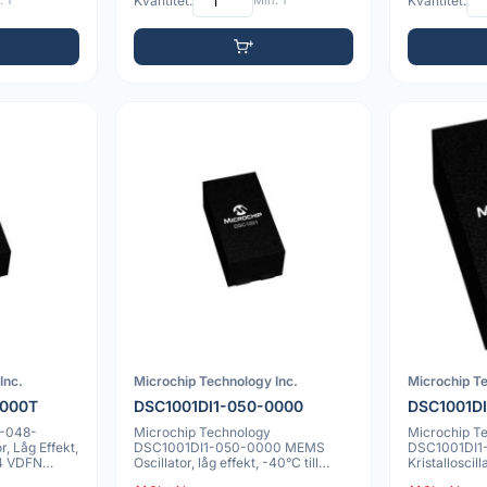
 1
Kvantitet:
Min: 1
Kvantitet:
Inc.
Microchip Technology Inc.
Microchip Te
0000T
DSC1001DI1-050-0000
DSC1001D
1-048-
Microchip Technology
Microchip Te
, Låg Effekt,
DSC1001DI1-050-0000 MEMS
DSC1001DI
 4 VDFN
Oscillator, låg effekt, -40°C till
Kristallosci
85°C, 50ppm, VDFN-k
kapsel