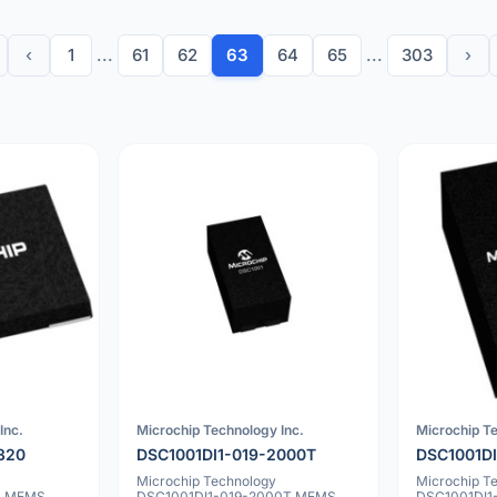
‹
1
...
61
62
63
64
65
...
303
›
Inc.
Microchip Technology Inc.
Microchip Te
320
DSC1001DI1-019-2000T
DSC1001D
Microchip Technology
Microchip T
0 MEMS
DSC1001DI1-019-2000T MEMS
DSC1001DI