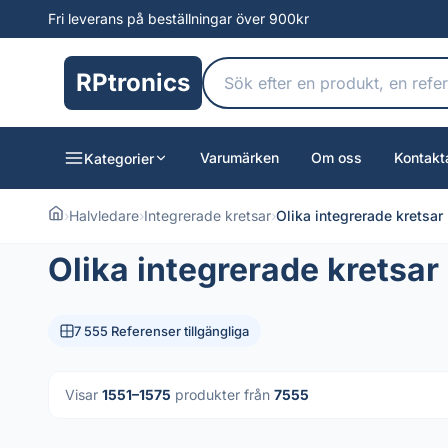
Fri leverans på beställningar över 900kr
RPtronics
Varumärken
Om oss
Kontakt
Kategorier
›
Halvledare
›
Integrerade kretsar
›
Olika integrerade kretsar
Olika integrerade kretsar
7 555 Referenser tillgängliga
Visar
1551–1575
produkter från
7555