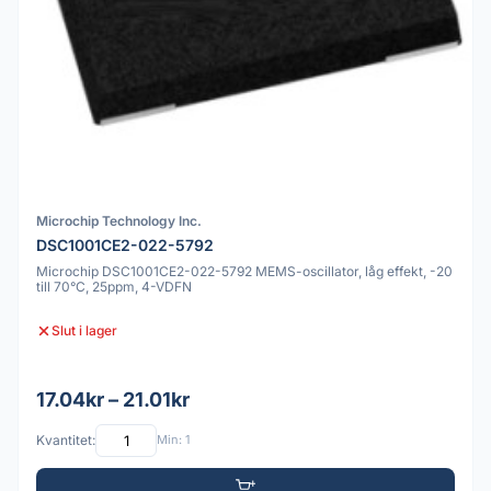
Microchip Technology Inc.
DSC1001CE2-022-5792
Microchip DSC1001CE2-022-5792 MEMS-oscillator, låg effekt, -20
till 70°C, 25ppm, 4-VDFN
Slut i lager
17.04kr – 21.01kr
Kvantitet:
Min: 1