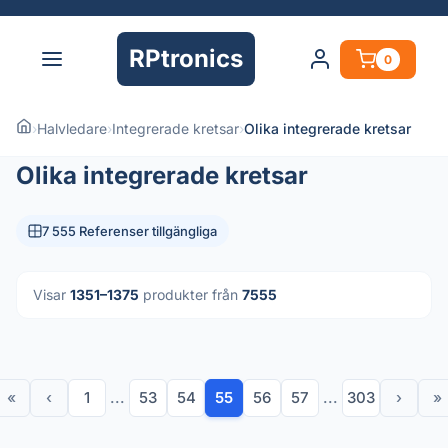
RPtronics
0
›
Halvledare
›
Integrerade kretsar
›
Olika integrerade kretsar
Olika integrerade kretsar
7 555 Referenser tillgängliga
Visar
1351–1375
produkter från
7555
«
‹
1
...
53
54
55
56
57
...
303
›
»