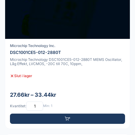
Microchip Technology Inc.
DSC1001CE5-012-2880T
Microchip Technology DSC1001CE5-012-2880T MEMS Oscillator,
Låg Effekt, LVCMOS, -20C till 70C, 10ppm,
Slut i lager
27.66kr – 33.44kr
Kvantitet:
Min: 1