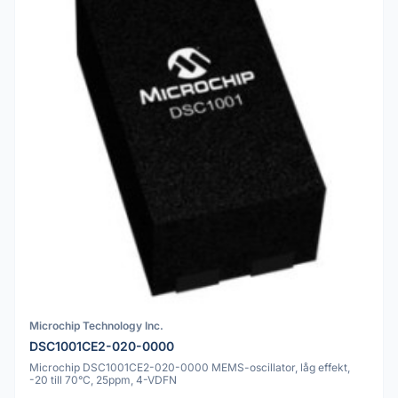
Microchip Technology Inc.
DSC1001CE2-020-0000
Microchip DSC1001CE2-020-0000 MEMS-oscillator, låg effekt,
-20 till 70°C, 25ppm, 4-VDFN