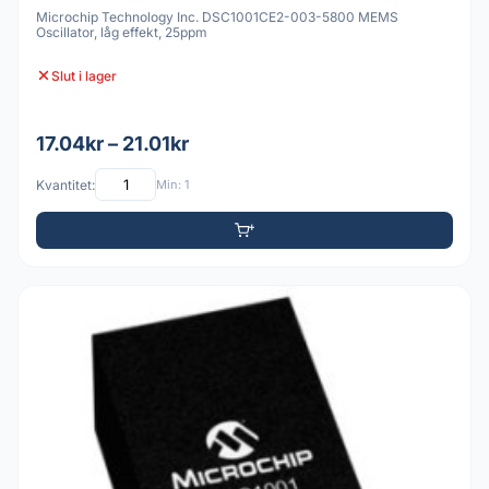
Microchip Technology Inc. DSC1001CE2-003-5800 MEMS
Oscillator, låg effekt, 25ppm
Slut i lager
17.04kr – 21.01kr
Kvantitet:
Min: 1