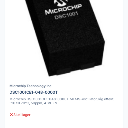
Microchip Technology Inc.
DSC1001CE1-048-0000T
Microchip DSC1001CE1-048-0000T MEMS-oscillator, låg effekt,
-20 till 70°C, 50ppm, 4-VDFN
Slut i lager