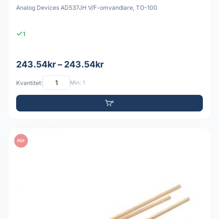
Analog Devices AD537JH V/F-omvandlare, TO-100
1
243.54kr – 243.54kr
Kvantitet:
Min: 1
PDF