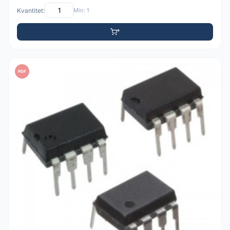
Kvantitet:
Min: 1
PDF