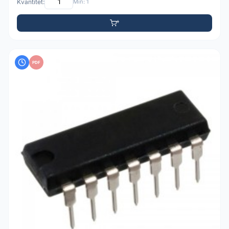
Kvantitet:
Min: 1
PDF