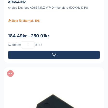
AD654JNZ
Analog Devices AD654JNZ V/F-Omvandlare 500KHz DIP8
Sista få bitarna!: 198
184.49kr – 250.91kr
Kvantitet:
Min: 1
PDF