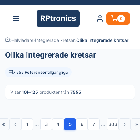
RPtronics
0
›
Halvledare
›
Integrerade kretsar
›
Olika integrerade kretsar
Olika integrerade kretsar
7 555 Referenser tillgängliga
Visar
101–125
produkter från
7555
«
‹
1
...
3
4
5
6
7
...
303
›
»