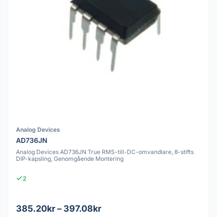
Analog Devices
AD736JN
Analog Devices AD736JN True RMS-till-DC-omvandlare, 8-stifts
DIP-kapsling, Genomgående Montering
2
385.20kr – 397.08kr