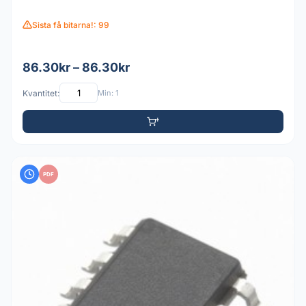
Sista få bitarna!: 99
86.30kr – 86.30kr
Kvantitet:
Min: 1
PDF