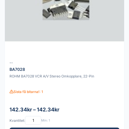
--
BA7028
ROHM BA7028 VCR A/V Stereo Omkopplare, 22-Pin
Sista få bitarna!: 1
142.34kr – 142.34kr
Kvantitet:
Min: 1