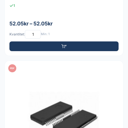
1
52.05kr – 52.05kr
Kvantitet:
Min: 1
PDF