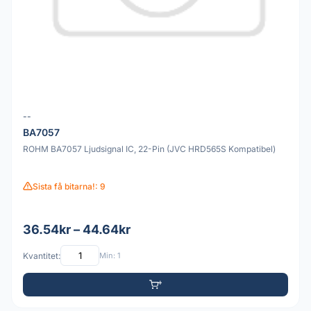
--
BA7057
ROHM BA7057 Ljudsignal IC, 22-Pin (JVC HRD565S Kompatibel)
Sista få bitarna!: 9
36.54kr – 44.64kr
Kvantitet:
Min: 1