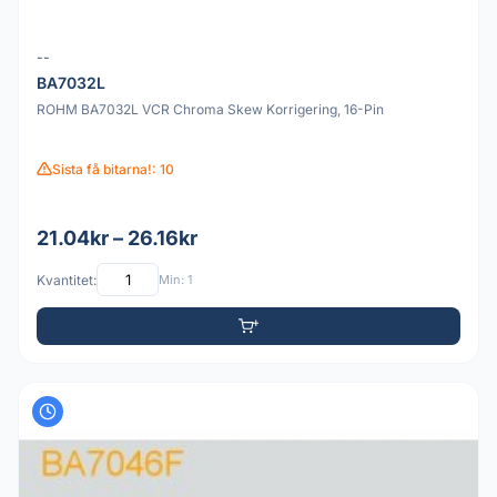
--
BA7032L
ROHM BA7032L VCR Chroma Skew Korrigering, 16-Pin
Sista få bitarna!: 10
21.04kr – 26.16kr
Kvantitet:
Min: 1