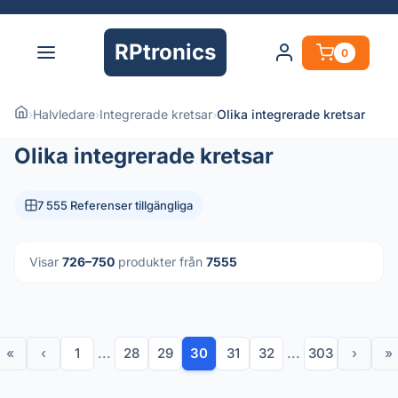
RPtronics
0
›
Halvledare
›
Integrerade kretsar
›
Olika integrerade kretsar
Olika integrerade kretsar
7 555 Referenser tillgängliga
Visar
726–750
produkter från
7555
«
‹
1
...
28
29
30
31
32
...
303
›
»