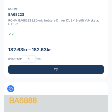
ROHM
BA6822S
ROHM BA6822S LED-nivåmätare Driver IC, 2x12-stift VU-skala,
DIP-22
2
182.63kr – 182.63kr
Kvantitet:
Min: 1