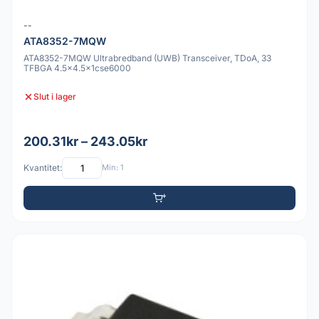
--
ATA8352-7MQW
ATA8352-7MQW Ultrabredband (UWB) Transceiver, TDoA, 33
TFBGA 4.5x4.5x1cse6000
Slut i lager
200.31kr – 243.05kr
Kvantitet:
Min: 1