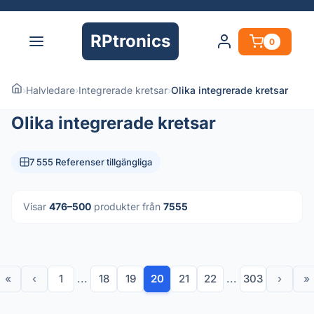
RPtronics
0
›
Halvledare
›
Integrerade kretsar
›
Olika integrerade kretsar
Olika integrerade kretsar
7 555 Referenser tillgängliga
Visar
476–500
produkter från
7555
«
‹
1
...
18
19
20
21
22
...
303
›
»