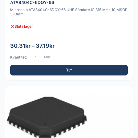
ATA8404C-6DQY-66
Microchip ATA8404C-6DQY-66 UHF Sändare IC 315 MHz 10 MSOP
3x3mm
Slut i lager
30.31kr – 37.19kr
Kvantitet:
Min: 1