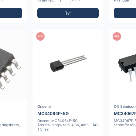
 1
Kvantitet:
Min: 1
Kvantitet:
PDF
PDF
Onsemi
ON Semicon
MC34064P-5G
MC34067
Onsemi MC34064P-5G
MC34067P S
ringskrets,
Återställningskrets, 4.6V, Aktiv LÅG,
Strömförsörj
TO-92