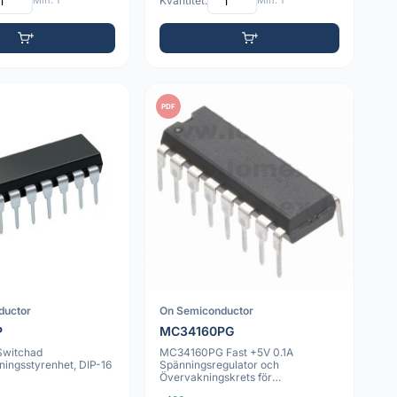
Min: 1
Kvantitet:
Min: 1
PDF
ductor
On Semiconductor
P
MC34160PG
witchad
MC34160PG Fast +5V 0.1A
ningsstyrenhet, DIP-16
Spänningsregulator och
Övervakningskrets för
Mikroprocessorer, DIP-16