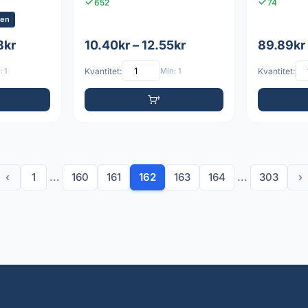
652
74
ken
8kr
10.40kr – 12.55kr
89.89kr
 1
Kvantitet:
Min: 1
Kvantitet:
‹
1
...
160
161
162
163
164
...
303
›