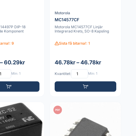
Motorola
P
MC14577CF
14497P DIP-18
Motorola MC14577CF Linjär
e Komponent
Integrerad Krets, SO-8 Kapsling
tarna!: 9
Sista få bitarna!: 1
 – 60.29kr
46.78kr – 46.78kr
Min: 1
Kvantitet:
Min: 1
PDF