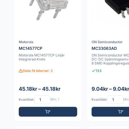
Motorola
ON Semiconductor
MC14577CP
MC33063AD
Motorola MC14577CP Linjär
ON Semiconductor M
Integrerad Krets
DC-DC Spänningsomva
8 SMD Kopplingsregula
Sista få bitarna!: 2
133
45.18kr – 45.18kr
9.04kr – 9.04k
Kvantitet:
Min: 1
Kvantitet:
Min: