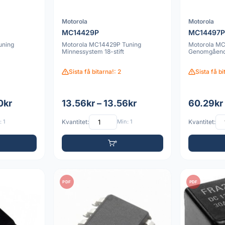
Motorola
Motorola
MC14429P
MC14497
uning
Motorola MC14429P Tuning
Motorola MC
Minnessystem 18-stift
Genomgåend
Sista få bitarna!: 2
Sista få bi
0kr
13.56kr – 13.56kr
60.29kr
 1
Kvantitet:
Min: 1
Kvantitet:
PDF
PDF