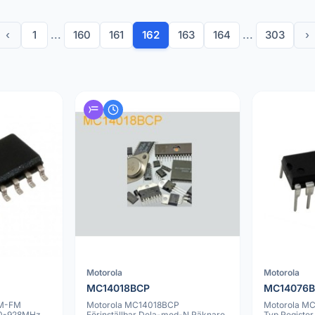
‹
1
...
160
161
162
163
164
...
303
›
Motorola
Motorola
MC14018BCP
MC14076
AM-FM
Motorola MC14018BCP
Motorola M
60-928MHz
Förinställbar Dela-med-N Räknare
Typ Register 