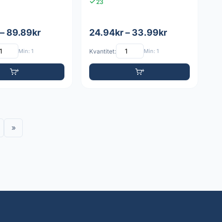
23
 – 89.89kr
24.94kr – 33.99kr
Min: 1
Kvantitet:
Min: 1
»