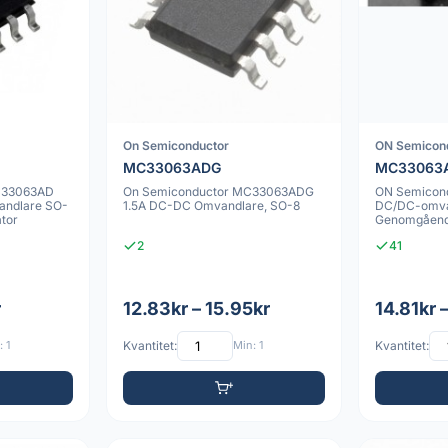
On Semiconductor
ON Semicon
MC33063ADG
MC33063
C33063AD
On Semiconductor MC33063ADG
ON Semicon
ndlare SO-
1.5A DC-DC Omvandlare, SO-8
DC/DC-omvan
tor
Genomgåend
2
41
r
12.83kr – 15.95kr
14.81kr 
 1
Kvantitet:
Min: 1
Kvantitet: