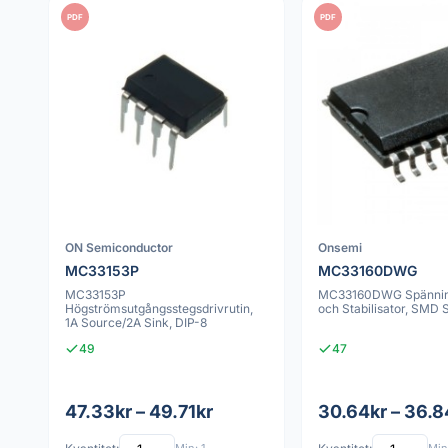
PDF
PDF
ON Semiconductor
Onsemi
MC33153P
MC33160DWG
MC33153P
MC33160DWG Spännin
Högströmsutgångsstegsdrivrutin,
och Stabilisator, SMD
1A Source/2A Sink, DIP-8
49
47
47.33kr – 49.71kr
30.64kr – 36.8