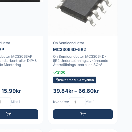
ductor
On Semiconductor
AP
MC33064D-5R2
ductor MC33063AP
On Semiconductor MC33064D-
dlarkontroller DIP-8
5R2 Underspänningsavkännande
e Montering
Återställningskontroller, SO-8
2100
Paket med 50 stycken
– 15.99kr
39.84kr – 66.60kr
Min: 1
Kvantitet:
Min: 1