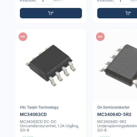
Kvantitet:
Min: 1
Kvantitet:
Min:
PDF
PDF
Htc Taejin Technology
On Semiconductor
MC34063CD
MC34064D-5R2
MC34063CD DC-DC
MC34064D-5R2
Omvandlarstyrenhet, 1.2A Utgång,
Underspänningsdetekte
SO-8
SO-8