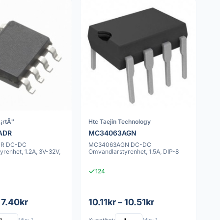
¡rtÃ³
Htc Taejin Technology
ADR
MC34063AGN
R DC-DC
MC34063AGN DC-DC
renhet, 1.2A, 3V-32V,
Omvandlarstyrenhet, 1.5A, DIP-8
124
 7.40kr
10.11kr – 10.51kr