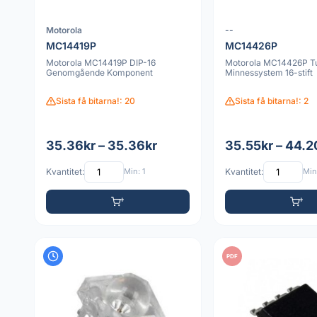
Motorola
--
MC14419P
MC14426P
Motorola MC14419P DIP-16
Motorola MC14426P T
Genomgående Komponent
Minnessystem 16-stift
Sista få bitarna!: 20
Sista få bitarna!: 2
35.36kr – 35.36kr
35.55kr – 44.2
Kvantitet:
Min: 1
Kvantitet:
Min:
PDF