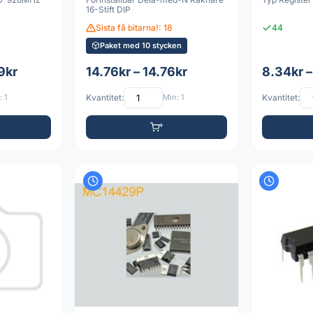
16-Stift DIP
Sista få bitarna!: 18
44
Paket med 10 stycken
9kr
14.76kr – 14.76kr
8.34kr –
 1
Kvantitet:
Min: 1
Kvantitet: