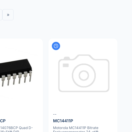
»
--
BCP
MC14411P
C14076BCP Quad D-
Motorola MC14411P Bitrate
16-Stift DIP
Frekvensgenerator 24-stift