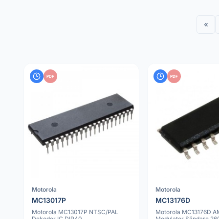
«
PDF
PDF
Motorola
Motorola
MC13017P
MC13176D
Motorola MC13017P NTSC/PAL
Motorola MC13176D 
Dekoder IC DIP40
Modulator Sändare 2