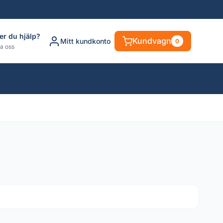
er du hjälp?
Kundvagn
Mitt kundkonto
0
a oss