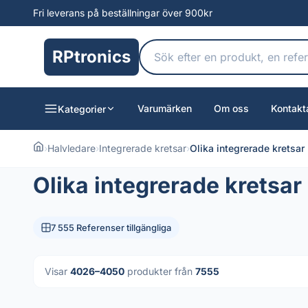
Fri leverans på beställningar över 900kr
RPtronics
Varumärken
Om oss
Kontakt
Kategorier
›
Halvledare
›
Integrerade kretsar
›
Olika integrerade kretsar
Olika integrerade kretsar
7 555 Referenser tillgängliga
Visar
4026–4050
produkter från
7555