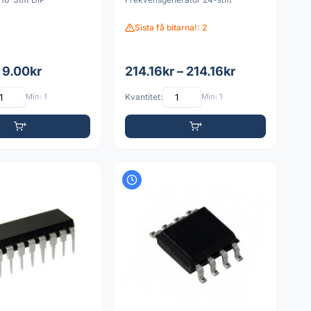
Sista få bitarna!: 2
 9.00kr
214.16kr – 214.16kr
Min: 1
Kvantitet:
Min: 1