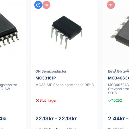
PDF
PDF
ON Semiconductor
EgyÃ©b gyÃ
MC33161P
MC34063
gsmonitor
MC33161P Spänningsmonitor, DIP-8
MC34063AD
 SO16W
Omvandlarsty
SO-8
Slut i lager
10252
4kr
22.13kr – 22.13kr
2.44kr –