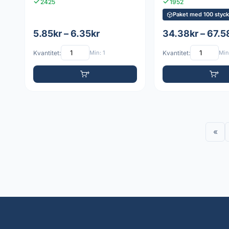
2425
1952
Paket med 100 styc
5.85kr – 6.35kr
34.38kr – 67.5
Kvantitet:
Min: 1
Kvantitet:
Min:
«