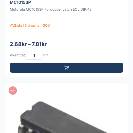
MC10153P
Motorola MC10153P Fyrdubbel Latch ECL DIP-16
Sista få bitarna!: 300
2.68kr – 7.81kr
Kvantitet:
Min: 1
PDF