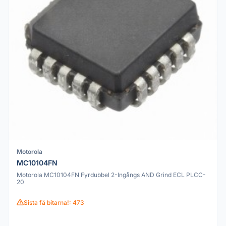
Motorola
MC10104FN
Motorola MC10104FN Fyrdubbel 2-Ingångs AND Grind ECL PLCC-
20
Sista få bitarna!: 473