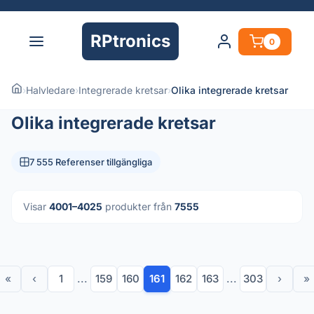
RPtronics
0
›
Halvledare
›
Integrerade kretsar
›
Olika integrerade kretsar
Olika integrerade kretsar
7 555 Referenser tillgängliga
Visar
4001–4025
produkter från
7555
«
‹
1
...
159
160
161
162
163
...
303
›
»