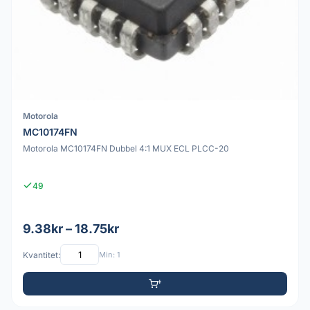
Motorola
MC10174FN
Motorola MC10174FN Dubbel 4:1 MUX ECL PLCC-20
49
9.38kr – 18.75kr
Kvantitet:
Min: 1