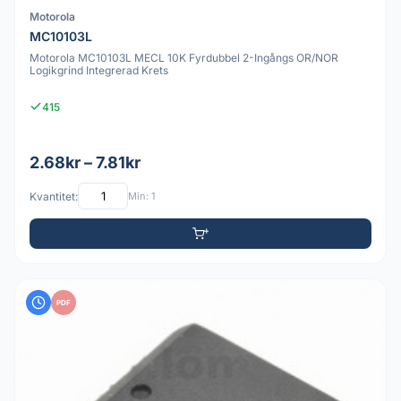
Motorola
MC10103L
Motorola MC10103L MECL 10K Fyrdubbel 2-Ingångs OR/NOR
Logikgrind Integrerad Krets
415
2.68kr – 7.81kr
Kvantitet:
Min: 1
PDF