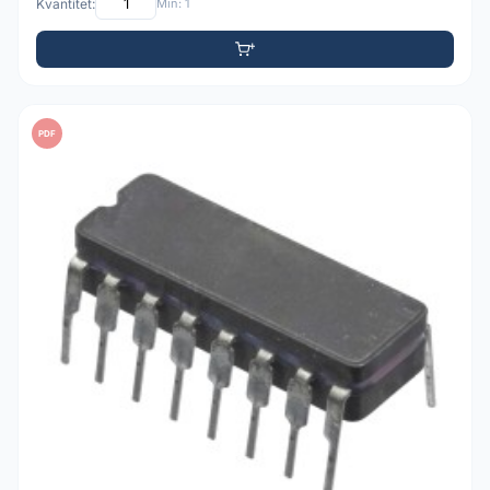
Kvantitet:
Min: 1
PDF