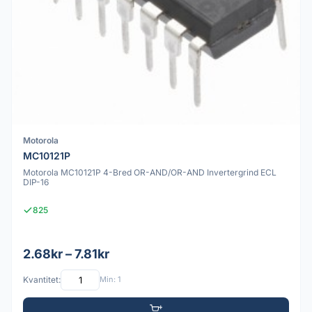
Motorola
MC10121P
Motorola MC10121P 4-Bred OR-AND/OR-AND Invertergrind ECL
DIP-16
825
2.68kr – 7.81kr
Kvantitet:
Min: 1