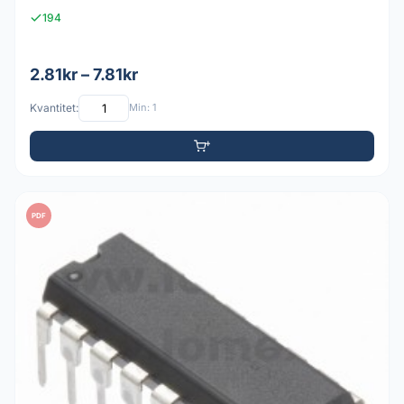
194
2.81kr – 7.81kr
Kvantitet:
Min: 1
PDF