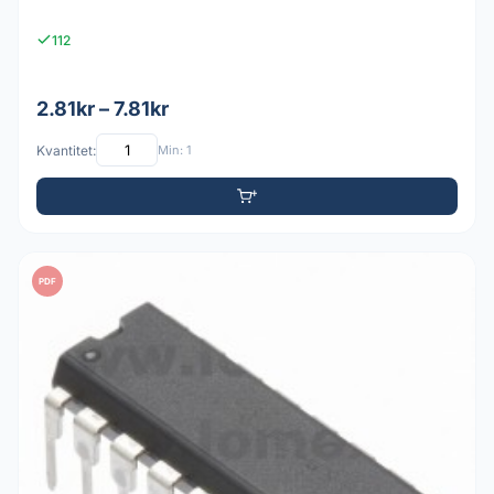
112
2.81kr – 7.81kr
Kvantitet:
Min: 1
PDF