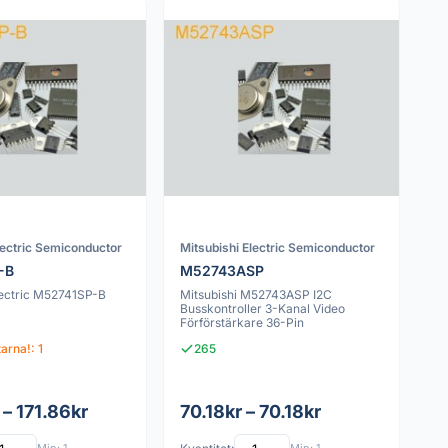
lectric Semiconductor
Mitsubishi Electric Semiconductor
-B
M52743ASP
lectric M52741SP-B
Mitsubishi M52743ASP I2C
Busskontroller 3-Kanal Video
Förförstärkare 36-Pin
tarna!: 1
265
 – 171.86kr
70.18kr – 70.18kr