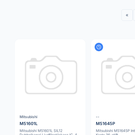
«
Mitsubishi
--
M51601L
M51645P
Mitsubishi M51601L SIL12
Mitsubishi M51645P In
Dubbelkanal Ljudförstärkare IC, 4
Krets 36-stift