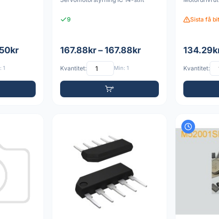
9
Sista få bi
.50kr
167.88kr – 167.88kr
134.29kr
 1
Kvantitet:
Min: 1
Kvantitet: