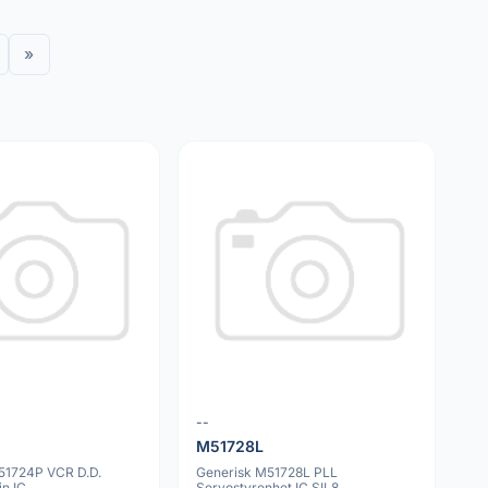
»
--
M51728L
M51724P VCR D.D.
Generisk M51728L PLL
in IC
Servostyrenhet IC SIL8