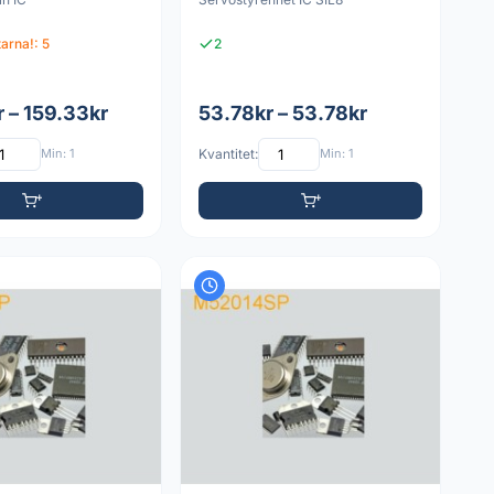
tarna!: 5
2
 – 159.33kr
53.78kr – 53.78kr
Min: 1
Kvantitet:
Min: 1