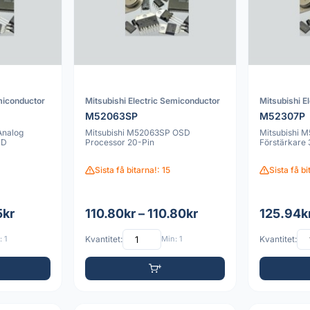
miconductor
Mitsubishi Electric Semiconductor
Mitsubishi E
M52063SP
M52307P
Analog
Mitsubishi M52063SP OSD
Mitsubishi 
MD
Processor 20-Pin
Förstärkare
Sista få bitarna!: 15
Sista få bi
5kr
110.80kr – 110.80kr
125.94kr
 1
Kvantitet:
Min: 1
Kvantitet: