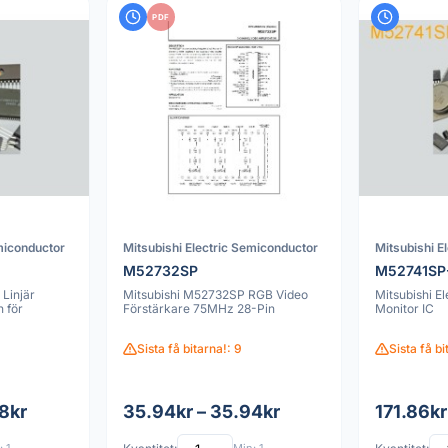
PDF
miconductor
Mitsubishi Electric Semiconductor
Mitsubishi E
M52732SP
M52741SP
Linjär
Mitsubishi M52732SP RGB Video
Mitsubishi E
n för
Förstärkare 75MHz 28-Pin
Monitor IC
Sista få bitarna!: 9
Sista få bi
8kr
35.94kr – 35.94kr
171.86kr