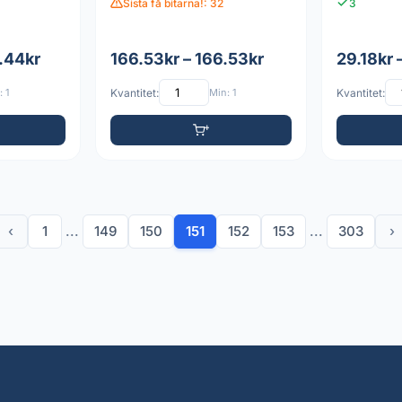
Sista få bitarna!: 32
3
.44kr
166.53kr – 166.53kr
29.18kr 
 1
Kvantitet:
Min: 1
Kvantitet:
‹
1
...
149
150
151
152
153
...
303
›