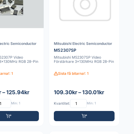
lectric Semiconductor
Mitsubishi Electric Semiconductor
M52307SP
M52307P Video
Mitsubishi M52307SP Video
 3x130MHz RGB 28-Pin
Förstärkare 3x130MHz RGB 28-Pin
tarna!: 1
Sista få bitarna!: 1
 – 125.94kr
109.30kr – 130.01kr
Min: 1
Kvantitet:
Min: 1