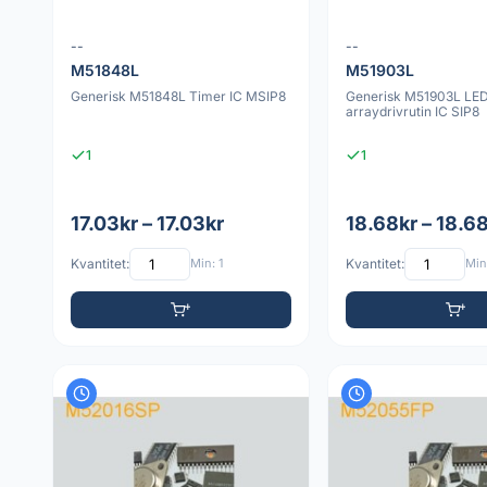
--
--
M51848L
M51903L
Generisk M51848L Timer IC MSIP8
Generisk M51903L LE
arraydrivrutin IC SIP8
1
1
17.03kr – 17.03kr
18.68kr – 18.6
Kvantitet:
Min: 1
Kvantitet:
Min: