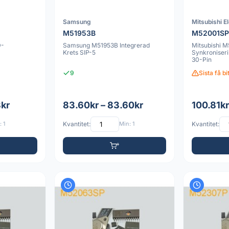
Samsung
Mitsubishi E
M51953B
M52001S
D-
Samsung M51953B Integrerad
Mitsubishi 
Krets SIP-5
Synkroniser
30-Pin
9
Sista få bi
8kr
83.60kr – 83.60kr
100.81kr
 1
Kvantitet:
Min: 1
Kvantitet: