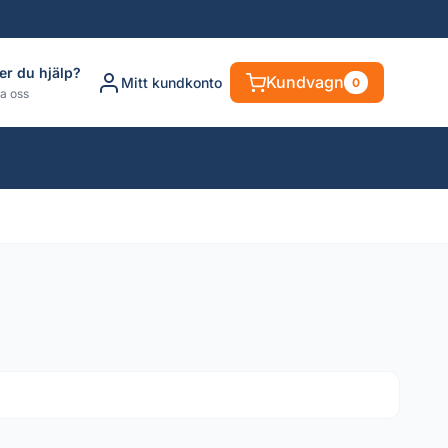
er du hjälp?
Kundvagn
Mitt kundkonto
0
a oss