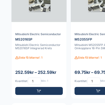
Mitsubishi Electric Semiconductor
Mitsubishi Electric Se
M52016SP
M52055FP
Mitsubishi Electric Semiconductor
Mitsubishi M52055FP 
M52016SP Integrerad Krets
Omkopplare 16-Pin S
Sista få bitarna!: 1
Sista få bitarna!: 1
252.59kr – 252.59kr
69.75kr – 69.7
Kvantitet:
Min: 1
Kvantitet:
Min: