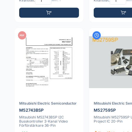
Kvantitet:
Min: 1
Kvantitet:
Min:
PDF
Mitsubishi Electric Semiconductor
Mitsubishi Electric Se
M52743BSP
M52759SP
Mitsubishi M52743BSP I2C
Mitsubishi M52759SP 
Busskontroller 3-Kanal Video
Project IC 20-Pin
Förförstärkare 36-Pin