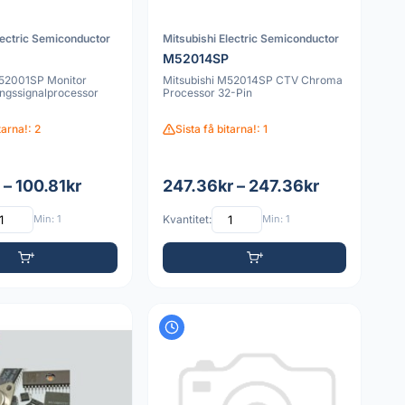
lectric Semiconductor
Mitsubishi Electric Semiconductor
P
M52014SP
M52001SP Monitor
Mitsubishi M52014SP CTV Chroma
ingssignalprocessor
Processor 32-Pin
tarna!: 2
Sista få bitarna!: 1
 – 100.81kr
247.36kr – 247.36kr
Min: 1
Kvantitet:
Min: 1