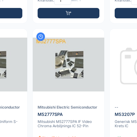
 1
Kvantitet:
Min: 1
Kvantitet:
miconductor
Mitsubishi Electric Semiconductor
--
M52777SPA
M53207P
Uniform S-
Mitsubishi M52777SPA IF Video
Generisk M5
Chroma Avböjnings IC 52-Pin
Krets IC