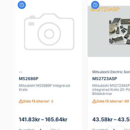
--
Mitsubishi Electric Se
M52686P
M52723ASP
Mitsubishi M52686P Integrerad
Mitsubishi M52723ASP 
Krets
Integrerad Krets 20-Pi
Bildskärmar
Sista få bitarna!: 2
Sista få bitarna!: 89
141.83kr – 165.64kr
43.58kr – 43.5