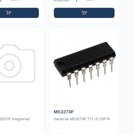
Min: 1
Kvantitet:
Min: 1
--
M53273P
3207P Integrerad
Generisk M53273P TTL-IC DIP14