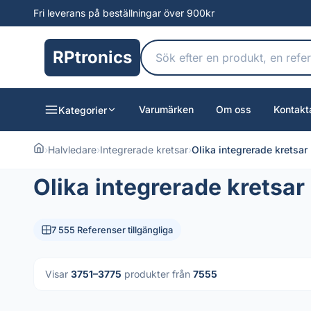
Fri leverans på beställningar över 900kr
RPtronics
Varumärken
Om oss
Kontakt
Kategorier
›
Halvledare
›
Integrerade kretsar
›
Olika integrerade kretsar
Olika integrerade kretsar
7 555 Referenser tillgängliga
Visar
3751–3775
produkter från
7555