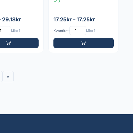
3
– 29.18kr
17.25kr – 17.25kr
Min: 1
Kvantitet:
Min: 1
»