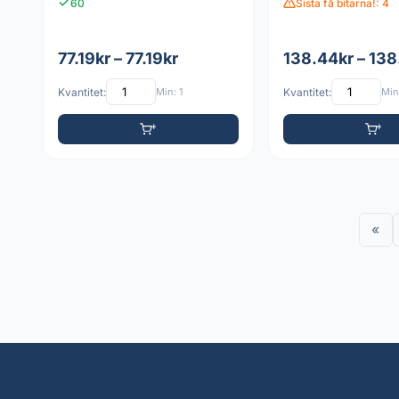
60
Sista få bitarna!: 4
77.19kr – 77.19kr
138.44kr – 138
Kvantitet:
Min: 1
Kvantitet:
Min:
«