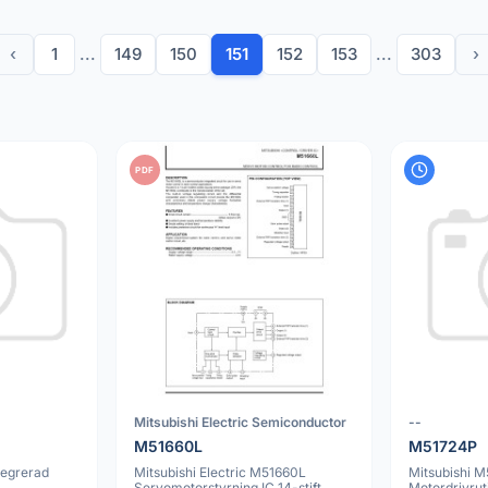
‹
1
...
149
150
151
152
153
...
303
›
PDF
Mitsubishi Electric Semiconductor
--
M51660L
M51724P
tegrerad
Mitsubishi Electric M51660L
Mitsubishi 
Servomotorstyrning IC 14-stift
Motordrivrut