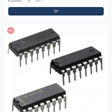
Kvantitet:
Min: 1
PDF