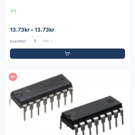
1
13.73kr – 13.73kr
Kvantitet:
Min: 1
PDF