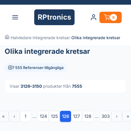
RPtronics
0
›
Halvledare
›
Integrerade kretsar
›
Olika integrerade kretsar
Olika integrerade kretsar
7 555 Referenser tillgängliga
Visar
3126–3150
produkter från
7555
«
‹
1
...
124
125
126
127
128
...
303
›
»