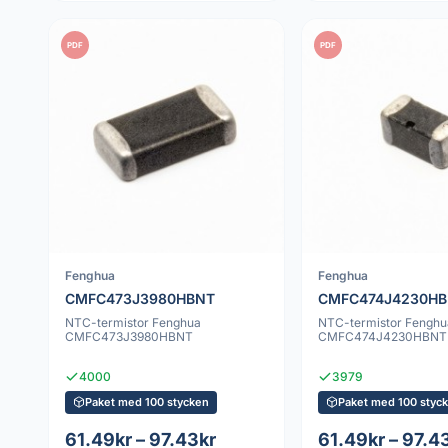
PDF
PDF
Fenghua
Fenghua
CMFC473J3980HBNT
CMFC474J4230H
NTC-termistor Fenghua
NTC-termistor Fenghu
CMFC473J3980HBNT
CMFC474J4230HBNT
4000
3979
Paket med 100 stycken
Paket med 100 styc
61.49kr – 97.43kr
61.49kr – 97.4