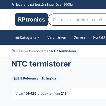
Fri leverans på beställningar över 900kr
RPtronics
Varumärken
Om oss
Kontakt
Kategorier
›
Passiva komponenter
›
NTC termistorer
NTC termistorer
219 Referenser tillgängliga
Visar
101–125
produkter från
219