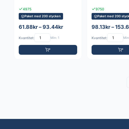
4975
9750
Paket med 200 stycken
Paket med 200 styc
61.88kr – 93.44kr
98.13kr – 153.
Kvantitet:
Min: 1
Kvantitet:
Min: