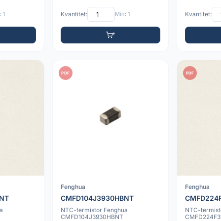
 1
Kvantitet:
Min: 1
Kvantitet:
PDF
PDF
Fenghua
Fenghua
NT
CMFD104J3930HBNT
CMFD224
a
NTC-termistor Fenghua
NTC-termist
CMFD104J3930HBNT
CMFD224F3