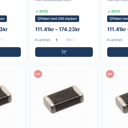
4000
4000
ken
Paket med 200 stycken
Paket me
23kr
111.41kr – 174.23kr
111.41kr
 1
Kvantitet:
Min: 1
Kvantitet:
PDF
PDF