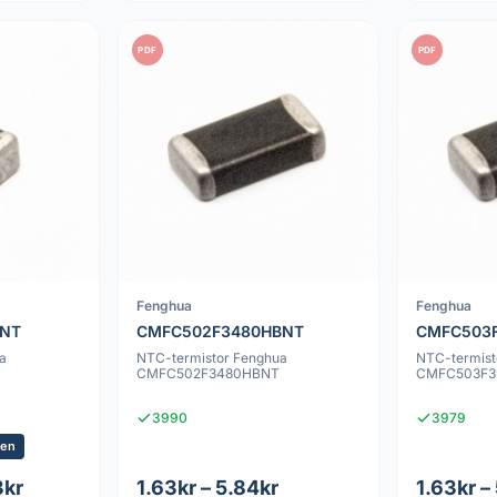
PDF
PDF
Fenghua
Fenghua
BNT
CMFC502F3480HBNT
CMFC503
a
NTC-termistor Fenghua
NTC-termist
CMFC502F3480HBNT
CMFC503F3
3990
3979
ken
3kr
1.63kr – 5.84kr
1.63kr –