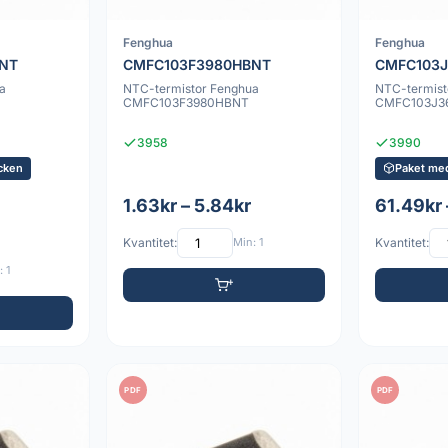
Fenghua
Fenghua
NT
CMFC103F3980HBNT
CMFC103
a
NTC-termistor Fenghua
NTC-termist
CMFC103F3980HBNT
CMFC103J3
3958
3990
cken
Paket me
1.63kr – 5.84kr
61.49kr 
Kvantitet:
Min: 1
Kvantitet:
 1
PDF
PDF