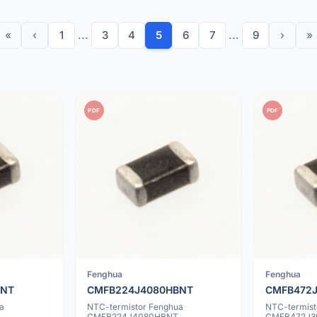
«
‹
1
...
3
4
5
6
7
...
9
›
»
PDF
PDF
Fenghua
Fenghua
BNT
CMFB224J4080HBNT
CMFB472
a
NTC-termistor Fenghua
NTC-termist
CMFB224J4080HBNT
CMFB472J3