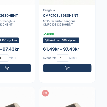
Fenghua
J3630HBNT
CMFC103J3980HBNT
or Fenghua
NTC-termistor Fenghua
630HBNT
CMFC103J3980HBNT
4000
d 100 stycken
Paket med 100 stycken
– 97.43kr
61.49kr – 97.43kr
Min: 1
Kvantitet:
Min: 1
PDF