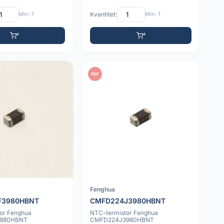
Min: 1
Kvantitet:
Min: 1
PDF
Fenghua
F3980HBNT
CMFD224J3980HBNT
or Fenghua
NTC-termistor Fenghua
980HBNT
CMFD224J3980HBNT