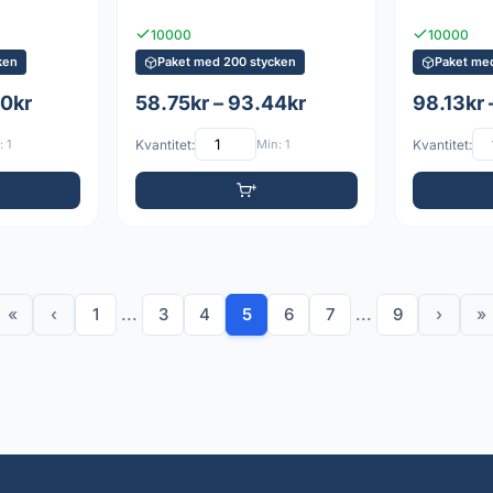
10000
10000
ken
Paket med 200 stycken
Paket me
60kr
58.75kr – 93.44kr
98.13kr 
 1
Kvantitet:
Min: 1
Kvantitet:
«
‹
1
...
3
4
5
6
7
...
9
›
»