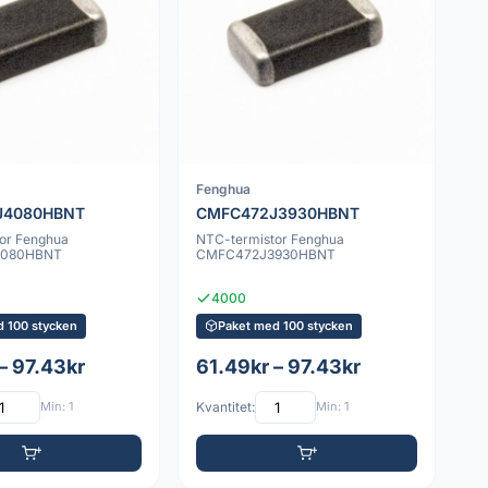
Fenghua
J4080HBNT
CMFC472J3930HBNT
or Fenghua
NTC-termistor Fenghua
4080HBNT
CMFC472J3930HBNT
4000
d 100 stycken
Paket med 100 stycken
– 97.43kr
61.49kr – 97.43kr
Min: 1
Kvantitet:
Min: 1