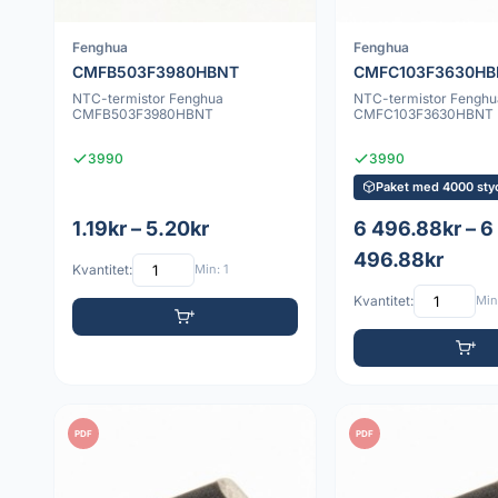
Fenghua
Fenghua
CMFB503F3980HBNT
CMFC103F3630HB
NTC-termistor Fenghua
NTC-termistor Fenghu
CMFB503F3980HBNT
CMFC103F3630HBNT
3990
3990
Paket med 4000 sty
1.19kr – 5.20kr
6 496.88kr – 6
496.88kr
Kvantitet:
Min: 1
Kvantitet:
Min:
PDF
PDF