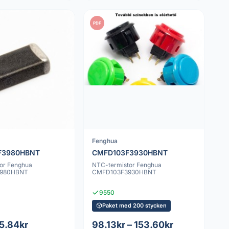
PDF
Fenghua
F3980HBNT
CMFD103F3930HBNT
or Fenghua
NTC-termistor Fenghua
980HBNT
CMFD103F3930HBNT
9550
Paket med 200 stycken
 5.84kr
98.13kr – 153.60kr