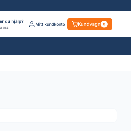
er du hjälp?
Kundvagn
Mitt kundkonto
0
a oss