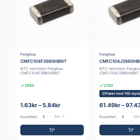
Fenghua
Fenghua
CMFC104F3980HBNT
CMFC104J3980HB
NTC-termistor Fenghua
NTC-termistor Fenghu
CMFC104F3980HBNT
CMFC104J3980HBNT
2885
2780
Paket med 100 styc
1.63kr – 5.84kr
61.49kr – 97.4
Kvantitet:
Min: 1
Kvantitet:
Min: