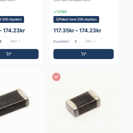
3790
d 200 stycken
Paket med 200 stycken
 – 174.23kr
117.35kr – 174.23kr
Min: 1
Kvantitet:
Min: 1
PDF