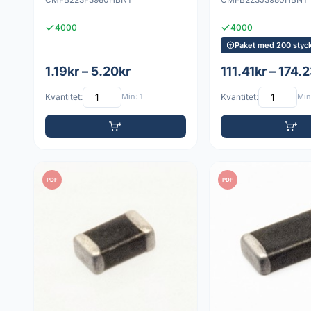
4000
4000
Paket med 200 styc
1.19kr – 5.20kr
111.41kr – 174.
Kvantitet:
Min: 1
Kvantitet:
Min:
PDF
PDF