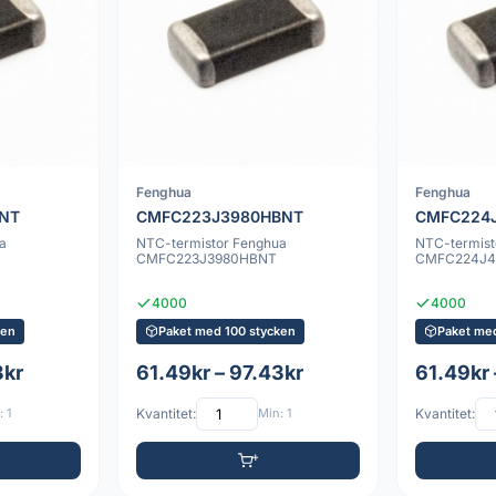
Fenghua
Fenghua
NT
CMFC223J3980HBNT
CMFC224
a
NTC-termistor Fenghua
NTC-termist
CMFC223J3980HBNT
CMFC224J
4000
4000
ken
Paket med 100 stycken
Paket me
3kr
61.49kr – 97.43kr
61.49kr 
 1
Kvantitet:
Min: 1
Kvantitet: