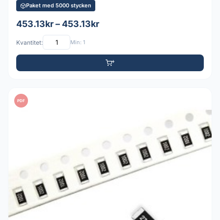
Paket med 5000 stycken
453.13kr – 453.13kr
Kvantitet:
Min: 1
PDF