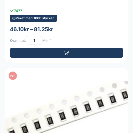
7477
Paket med 1000 stycken
46.10kr – 81.25kr
Kvantitet:
Min: 1
PDF