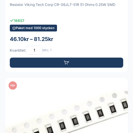
Resistor Viking Tech Corp CR-06JL7-51R 51 Ohms 0.25W SMD
16657
Paket med 1000 stycken
46.10kr – 81.25kr
Kvantitet:
Min: 1
PDF