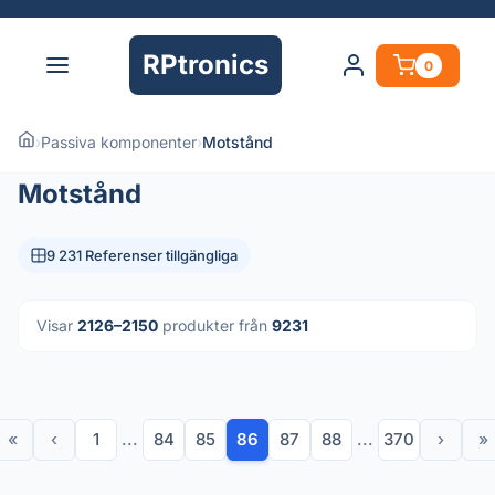
RPtronics
0
›
Passiva komponenter
›
Motstånd
Motstånd
9 231 Referenser tillgängliga
Visar
2126–2150
produkter från
9231
«
‹
1
...
84
85
86
87
88
...
370
›
»