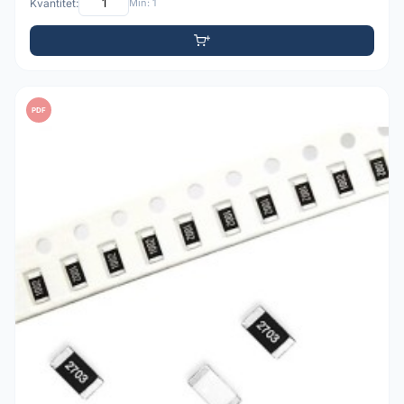
Kvantitet:
Min: 1
PDF