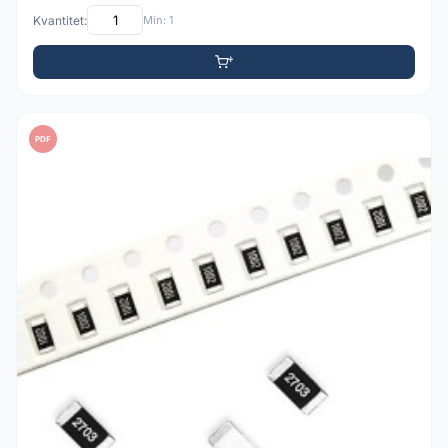
Kvantitet:
Min: 1
PDF