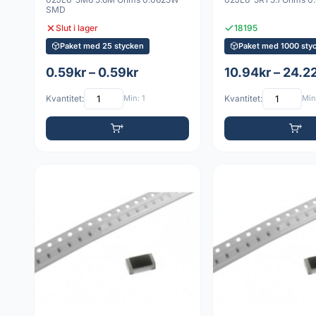
SMD
Slut i lager
18195
Paket med 25 stycken
Paket med 1000 sty
0.59kr – 0.59kr
10.94kr – 24.2
Kvantitet:
Min: 1
Kvantitet:
Min: