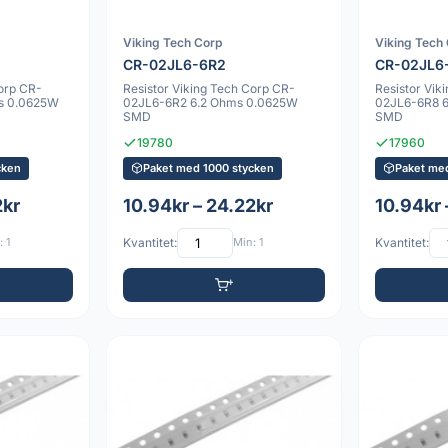
Viking Tech Corp
Viking Tech
CR-02JL6-6R2
CR-02JL6
Corp CR-
Resistor Viking Tech Corp CR-
Resistor Vik
s 0.0625W
02JL6-6R2 6.2 Ohms 0.0625W
02JL6-6R8 
SMD
SMD
19780
17960
cken
Paket med 1000 stycken
Paket me
2kr
10.94kr – 24.22kr
10.94kr 
 1
Kvantitet:
Min: 1
Kvantitet: