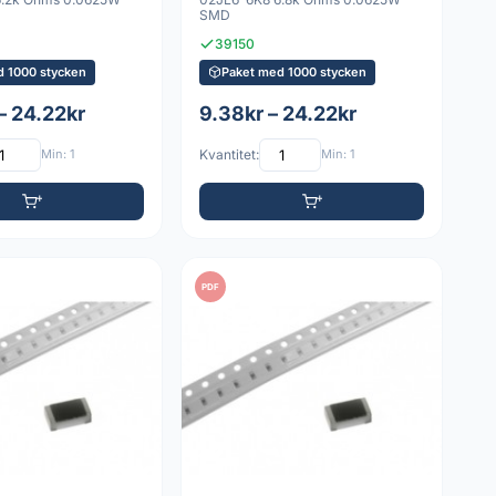
SMD
39150
d 1000 stycken
Paket med 1000 stycken
– 24.22kr
9.38kr – 24.22kr
Min: 1
Kvantitet:
Min: 1
PDF