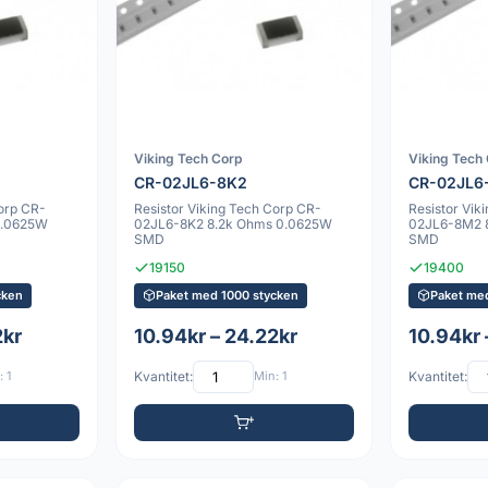
Viking Tech Corp
Viking Tech
CR-02JL6-8K2
CR-02JL6
Corp CR-
Resistor Viking Tech Corp CR-
Resistor Vik
0.0625W
02JL6-8K2 8.2k Ohms 0.0625W
02JL6-8M2 
SMD
SMD
19150
19400
cken
Paket med 1000 stycken
Paket me
2kr
10.94kr – 24.22kr
10.94kr 
 1
Kvantitet:
Min: 1
Kvantitet: