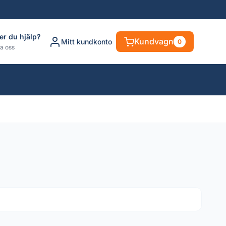
er du hjälp?
Kundvagn
Mitt kundkonto
0
a oss