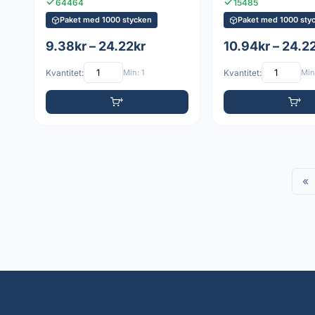
64464
15485
Paket med 1000 stycken
Paket med 1000 sty
9.38kr – 24.22kr
10.94kr – 24.2
Kvantitet:
Min: 1
Kvantitet:
Min:
«