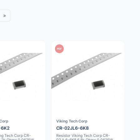
»
PDF
 Corp
Viking Tech Corp
-6K2
CR-02JL6-6K8
ing Tech Corp CR-
Resistor Viking Tech Corp CR-
6.2k Ohms 0.0625W
02JL6-6K8 6.8k Ohms 0.0625W