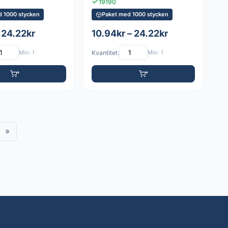
19190
d 1000 stycken
Paket med 1000 stycken
 24.22kr
10.94kr – 24.22kr
Min: 1
Kvantitet:
Min: 1
»