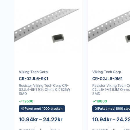
Viking Tech Corp
Viking Tech Corp
CR-02JL6-9K1
CR-02JL6-9M1
Resistor Viking Tech Corp CR-
Resistor Viking Tech 
02JL6-9K1 9.1k Ohms 0.0625W
02JL6-9M1 9.1M Ohms
SMD
SMD
19500
18800
Paket med 1000 stycken
Paket med 1000 sty
10.94kr – 24.22kr
10.94kr – 24.2