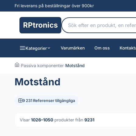
Fri leverans på beställningar över 900kr
RPtronics
Varumärken
Om oss
Kontakt
Kategorier
›
Passiva komponenter
›
Motstånd
Motstånd
9 231 Referenser tillgängliga
Visar
1026–1050
produkter från
9231