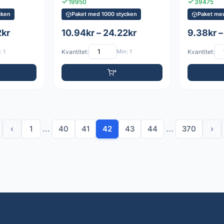
19950
39475
cken
Paket med 1000 stycken
Paket me
2kr
10.94kr – 24.22kr
9.38kr –
 1
Kvantitet:
Min: 1
Kvantitet:
‹
1
...
40
41
42
43
44
...
370
›