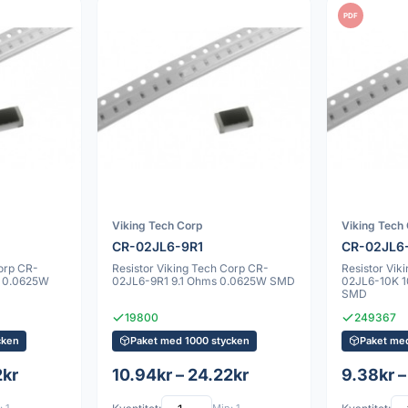
PDF
Viking Tech Corp
Viking Tech
CR-02JL6-9R1
CR-02JL6
Corp CR-
Resistor Viking Tech Corp CR-
Resistor Vik
 0.0625W
02JL6-9R1 9.1 Ohms 0.0625W SMD
02JL6-10K 
SMD
19800
249367
cken
Paket med 1000 stycken
Paket me
2kr
10.94kr – 24.22kr
9.38kr –