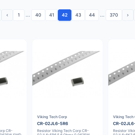
‹
1
...
40
41
42
43
44
...
370
›
Viking Tech Corp
Viking Tech
CR-02JL6-5R6
CR-02JL6
Corp CR-
Resistor Viking Tech Corp CR-
Resistor Vik
0.0625W SMD
02JL6-5R6 5.6 Ohms 0.0625W
02JL6-6K2 