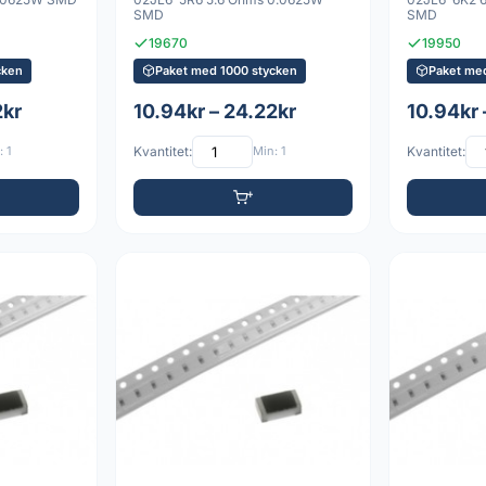
SMD
SMD
19670
19950
cken
Paket med 1000 stycken
Paket me
2kr
10.94kr – 24.22kr
10.94kr 
 1
Kvantitet:
Min: 1
Kvantitet: