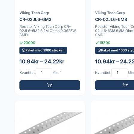
Viking Tech Corp
Viking Tech Corp
CR-02JL6-6M2
CR-02JL6-6M8
Resistor Viking Tech Corp CR-
Resistor Viking Tech 
02JL6-6M2 6.2M Ohms 0.0625W
02JL6-6M8 6.8M Ohm
SMD
SMD
20000
19300
Paket med 1000 stycken
Paket med 1000 sty
10.94kr – 24.22kr
10.94kr – 24.2
Kvantitet:
Min: 1
Kvantitet:
Min: