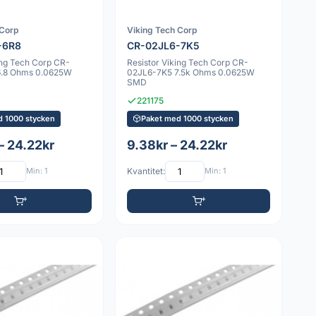
 Corp
Viking Tech Corp
-6R8
CR-02JL6-7K5
ing Tech Corp CR-
Resistor Viking Tech Corp CR-
6.8 Ohms 0.0625W
02JL6-7K5 7.5k Ohms 0.0625W
SMD
221175
d 1000 stycken
Paket med 1000 stycken
– 24.22kr
9.38kr – 24.22kr
Min: 1
Kvantitet:
Min: 1