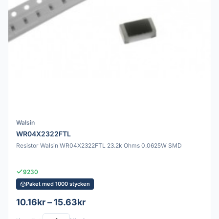
Walsin
WR04X2322FTL
Resistor Walsin WR04X2322FTL 23.2k Ohms 0.0625W SMD
9230
Paket med 1000 stycken
10.16kr – 15.63kr