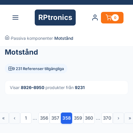
RPtronics
0
›
Passiva komponenter
›
Motstånd
Motstånd
9 231 Referenser tillgängliga
Visar
8926–8950
produkter från
9231
«
‹
1
...
356
357
358
359
360
...
370
›
»