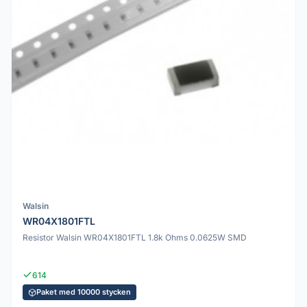
Walsin
WR04X1801FTL
Resistor Walsin WR04X1801FTL 1.8k Ohms 0.0625W SMD
614
Paket med 10000 stycken