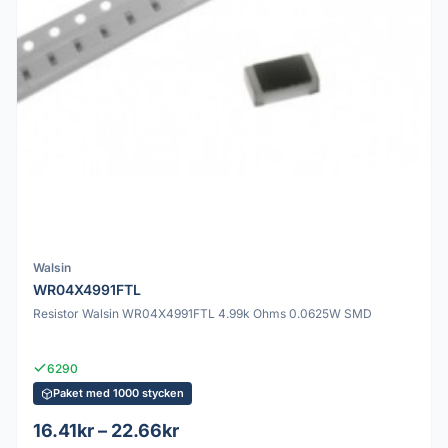
Walsin
WR04X4991FTL
Resistor Walsin WR04X4991FTL 4.99k Ohms 0.0625W SMD
6290
Paket med 1000 stycken
16.41kr – 22.66kr