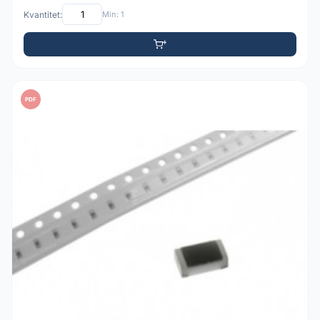
Kvantitet:
Min: 1
PDF