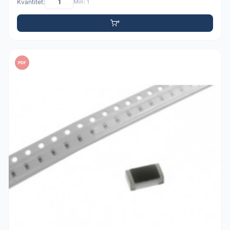
Kvantitet:
Min: 1
PDF