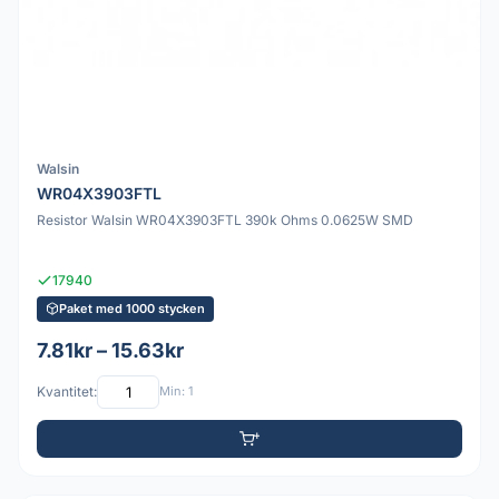
Walsin
WR04X3903FTL
Resistor Walsin WR04X3903FTL 390k Ohms 0.0625W SMD
17940
Paket med 1000 stycken
7.81kr – 15.63kr
Kvantitet:
Min: 1