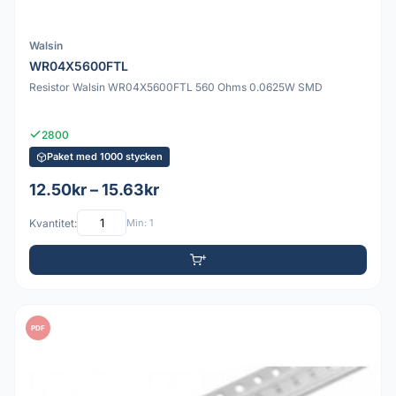
Walsin
WR04X5600FTL
Resistor Walsin WR04X5600FTL 560 Ohms 0.0625W SMD
2800
Paket med 1000 stycken
12.50kr – 15.63kr
Kvantitet:
Min: 1
PDF