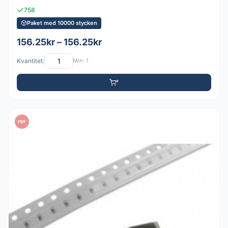
758
Paket med 10000 stycken
156.25kr – 156.25kr
Kvantitet:
Min: 1
PDF