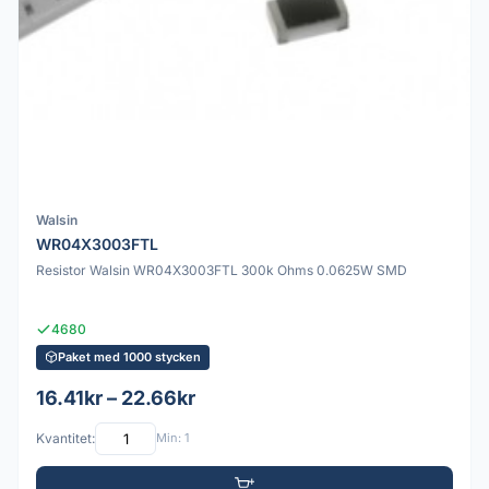
Walsin
WR04X3003FTL
Resistor Walsin WR04X3003FTL 300k Ohms 0.0625W SMD
4680
Paket med 1000 stycken
16.41kr – 22.66kr
Kvantitet:
Min: 1