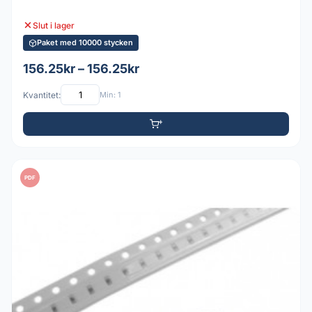
Slut i lager
Paket med 10000 stycken
156.25kr – 156.25kr
Kvantitet:
Min: 1
PDF