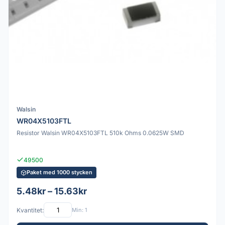
Walsin
WR04X5103FTL
Resistor Walsin WR04X5103FTL 510k Ohms 0.0625W SMD
49500
Paket med 1000 stycken
5.48kr – 15.63kr
Kvantitet:
Min: 1