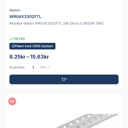
Walsin
WR04X3302FTL
Resistor Walsin WR04X3302FTL 33k Ohms 0.0625W SMD
116740
Paket med 2000 stycken
6.25kr – 15.63kr
Kvantitet:
Min: 1
PDF