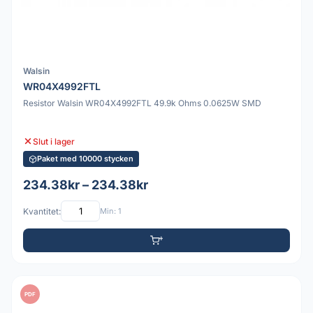
Walsin
WR04X4992FTL
Resistor Walsin WR04X4992FTL 49.9k Ohms 0.0625W SMD
Slut i lager
Paket med 10000 stycken
234.38kr – 234.38kr
Kvantitet:
Min: 1
PDF