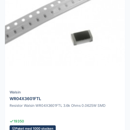
Walsin
WR04X3601FTL
Resistor Walsin WR04X3601FTL 3.6k Ohms 0.0625W SMD
19350
Paket med 1000 stycken