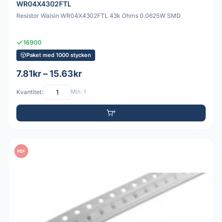
WR04X4302FTL
Resistor Walsin WR04X4302FTL 43k Ohms 0.0625W SMD
16900
Paket med 1000 stycken
7.81kr – 15.63kr
Kvantitet:
Min: 1
PDF