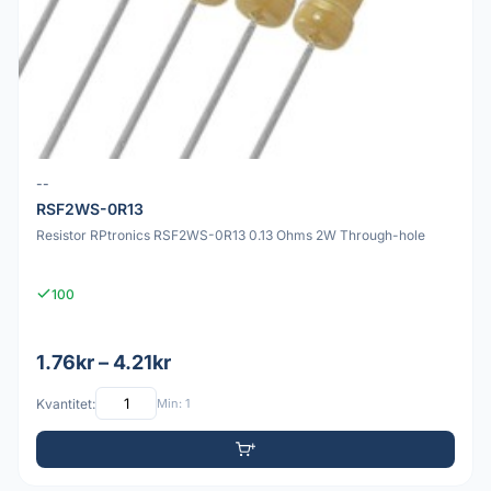
--
RSF2WS-0R13
Resistor RPtronics RSF2WS-0R13 0.13 Ohms 2W Through-hole
100
1.76kr – 4.21kr
Kvantitet:
Min: 1