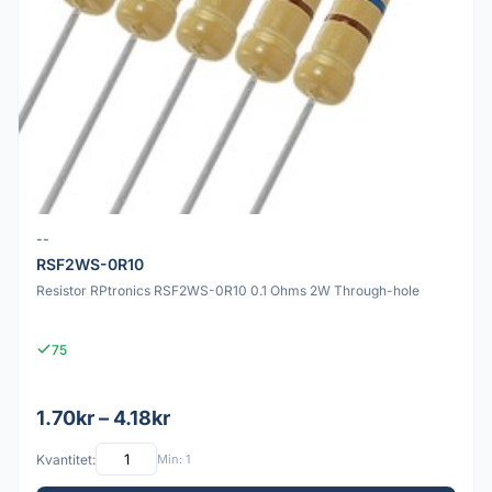
--
RSF2WS-0R10
Resistor RPtronics RSF2WS-0R10 0.1 Ohms 2W Through-hole
75
1.70kr – 4.18kr
Kvantitet:
Min: 1