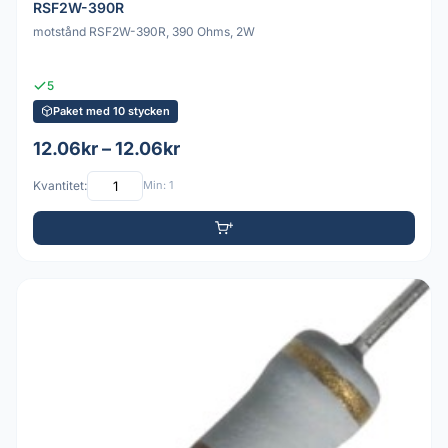
RSF2W-390R
motstånd RSF2W-390R, 390 Ohms, 2W
5
Paket med 10 stycken
12.06kr – 12.06kr
Kvantitet:
Min: 1