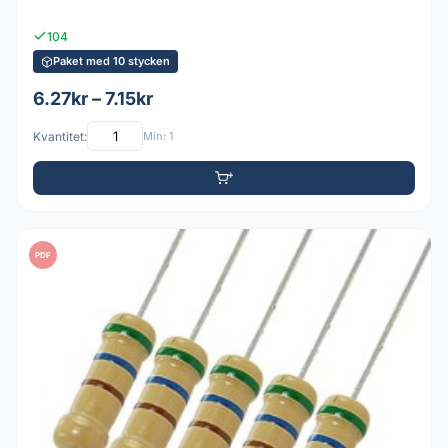
104
Paket med 10 stycken
6.27kr – 7.15kr
Kvantitet:
Min: 1
PDF