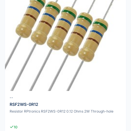
--
RSF2WS-0R12
Resistor RPtronics RSF2WS-0R12 0.12 Ohms 2W Through-hole
10