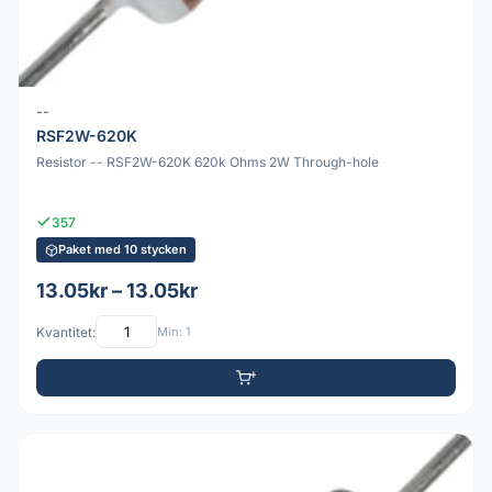
--
RSF2W-620K
Resistor -- RSF2W-620K 620k Ohms 2W Through-hole
357
Paket med 10 stycken
13.05kr – 13.05kr
Kvantitet:
Min: 1