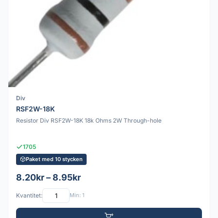
Div
RSF2W-18K
Resistor Div RSF2W-18K 18k Ohms 2W Through-hole
1705
Paket med 10 stycken
8.20kr – 8.95kr
Kvantitet:
Min: 1