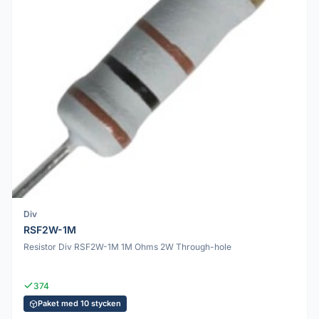
Div
RSF2W-1M
Resistor Div RSF2W-1M 1M Ohms 2W Through-hole
374
Paket med 10 stycken