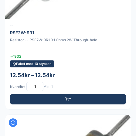
--
RSF2W-9R1
Resistor -- RSF2W-9R1 9.1 Ohms 2W Through-hole
932
Paket med 10 stycken
12.54kr – 12.54kr
Kvantitet:
Min: 1