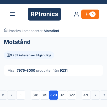
RPtronics
0
›
Passiva komponenter
›
Motstånd
Motstånd
9 231 Referenser tillgängliga
Visar
7976–8000
produkter från
9231
«
‹
1
...
318
319
320
321
322
...
370
›
»