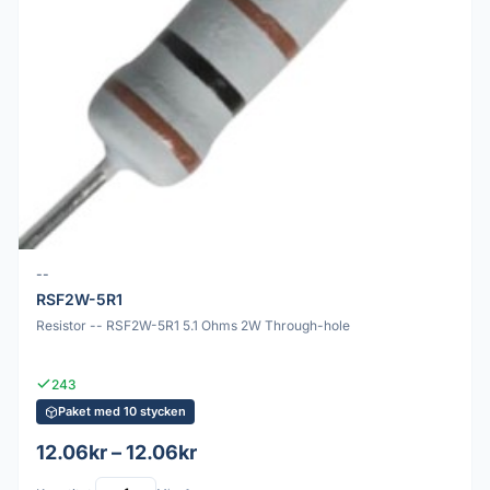
--
RSF2W-5R1
Resistor -- RSF2W-5R1 5.1 Ohms 2W Through-hole
243
Paket med 10 stycken
12.06kr – 12.06kr