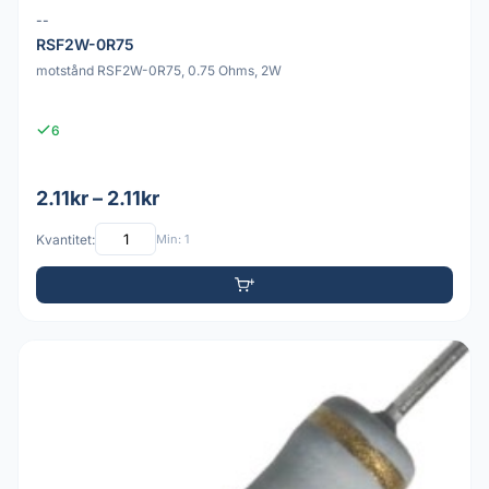
--
RSF2W-0R75
motstånd RSF2W-0R75, 0.75 Ohms, 2W
6
2.11kr – 2.11kr
Kvantitet:
Min: 1