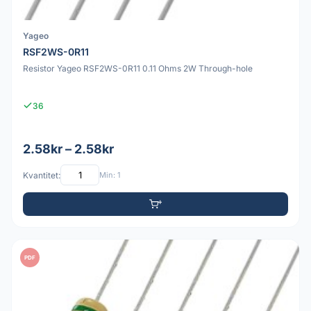
Yageo
RSF2WS-0R11
Resistor Yageo RSF2WS-0R11 0.11 Ohms 2W Through-hole
36
2.58kr – 2.58kr
Kvantitet:
Min: 1
PDF