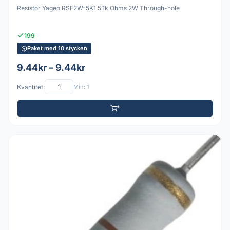
Resistor Yageo RSF2W-5K1 5.1k Ohms 2W Through-hole
199
Paket med 10 stycken
9.44kr – 9.44kr
Kvantitet:
Min: 1