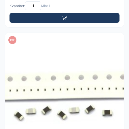
Kvantitet:
Min: 1
PDF