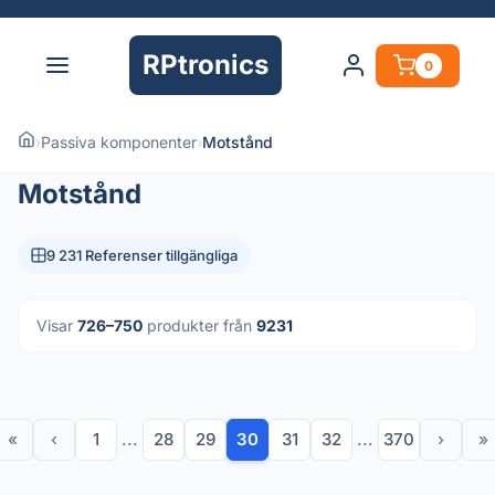
RPtronics
0
›
Passiva komponenter
›
Motstånd
Motstånd
9 231 Referenser tillgängliga
Visar
726–750
produkter från
9231
«
‹
1
...
28
29
30
31
32
...
370
›
»