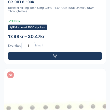
CR-01FL6-100K
Resistor Viking Tech Corp CR-01FL6-100K 100k Ohms 0.05W
Through-hole
19682
Paket med 1000 stycken
17.98kr – 30.47kr
Kvantitet:
Min: 1
PDF