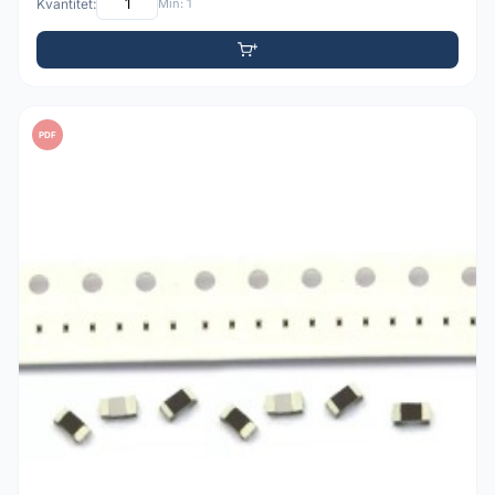
Kvantitet:
Min: 1
PDF