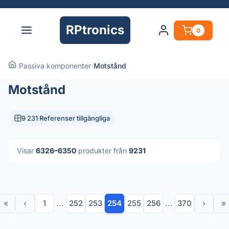
RPtronics
0
›
Passiva komponenter
›
Motstånd
Motstånd
9 231 Referenser tillgängliga
Visar
6326–6350
produkter från
9231
«
‹
1
...
252
253
254
255
256
...
370
›
»