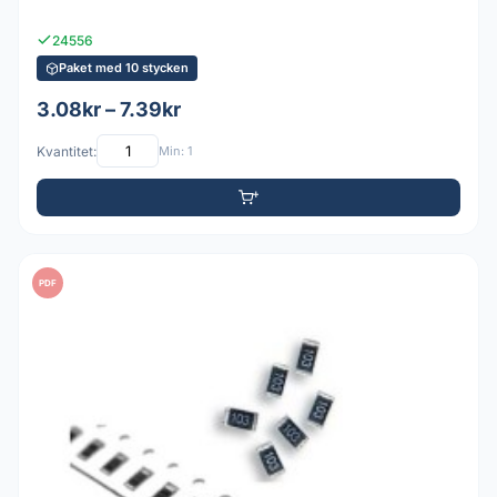
24556
Paket med 10 stycken
3.08kr – 7.39kr
Kvantitet:
Min: 1
PDF