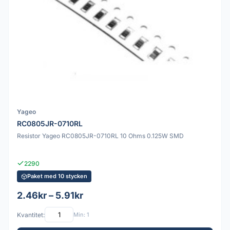
Yageo
RC0805JR-0710RL
Resistor Yageo RC0805JR-0710RL 10 Ohms 0.125W SMD
2290
Paket med 10 stycken
2.46kr – 5.91kr
Kvantitet:
Min: 1