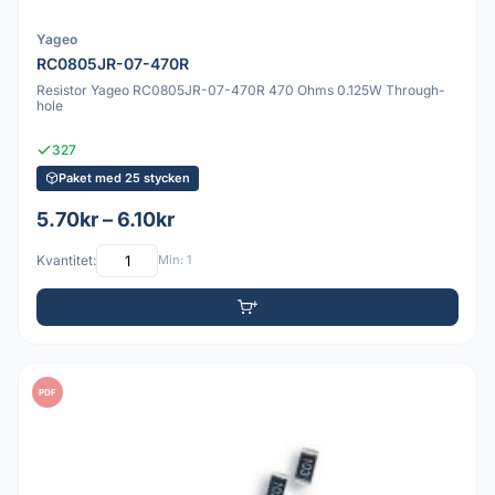
Yageo
RC0805JR-07-470R
Resistor Yageo RC0805JR-07-470R 470 Ohms 0.125W Through-
hole
327
Paket med 25 stycken
5.70kr – 6.10kr
Kvantitet:
Min: 1
PDF