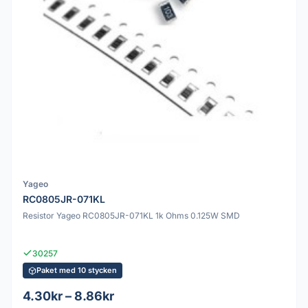
Yageo
RC0805JR-071KL
Resistor Yageo RC0805JR-071KL 1k Ohms 0.125W SMD
30257
Paket med 10 stycken
4.30kr – 8.86kr