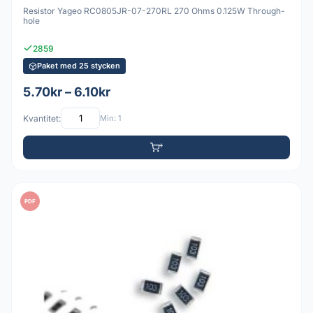
Resistor Yageo RC0805JR-07-270RL 270 Ohms 0.125W Through-
hole
2859
Paket med 25 stycken
5.70kr – 6.10kr
Kvantitet:
Min: 1
PDF