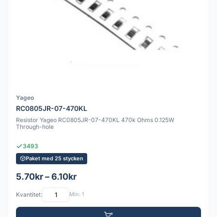
Yageo
RC0805JR-07-470KL
Resistor Yageo RC0805JR-07-470KL 470k Ohms 0.125W
Through-hole
3493
Paket med 25 stycken
5.70kr – 6.10kr
Kvantitet:
Min: 1