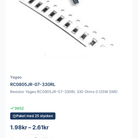
Yageo
RC0805JR-07-330RL
Resistor Yageo RC0805JR-07-330RL 330 Ohms 0.125W SMD
3652
Paket med 25 stycken
1.98kr – 2.61kr