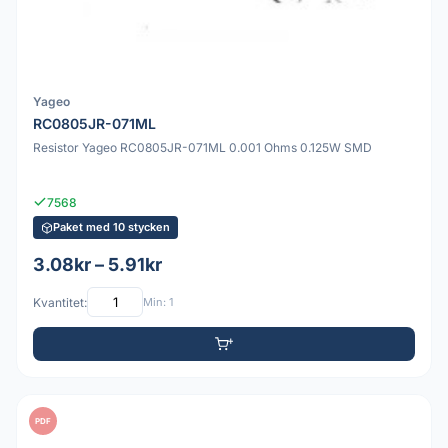
Yageo
RC0805JR-071ML
Resistor Yageo RC0805JR-071ML 0.001 Ohms 0.125W SMD
7568
Paket med 10 stycken
3.08kr – 5.91kr
Kvantitet:
Min: 1
PDF