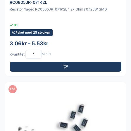
RC0805JR-071K2L
Resistor Yageo RC0805JR-071K2L 1.2k Ohms 0.125W SMD
81
Paket med 25 stycken
3.06kr – 5.53kr
Kvantitet:
Min: 1
PDF