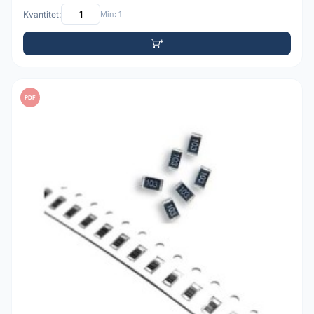
Kvantitet:
Min: 1
PDF