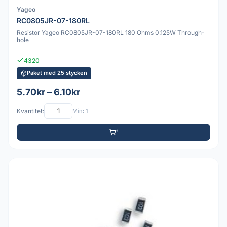
Yageo
RC0805JR-07-180RL
Resistor Yageo RC0805JR-07-180RL 180 Ohms 0.125W Through-
hole
4320
Paket med 25 stycken
5.70kr – 6.10kr
Kvantitet:
Min: 1