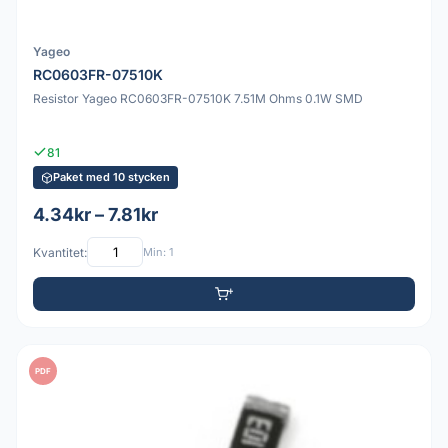
Yageo
RC0603FR-07510K
Resistor Yageo RC0603FR-07510K 7.51M Ohms 0.1W SMD
81
Paket med 10 stycken
4.34kr – 7.81kr
Kvantitet:
Min: 1
PDF