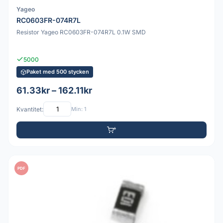
Yageo
RC0603FR-074R7L
Resistor Yageo RC0603FR-074R7L 0.1W SMD
5000
Paket med 500 stycken
61.33kr – 162.11kr
Kvantitet:
Min: 1
PDF