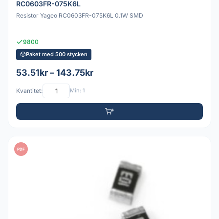
RC0603FR-075K6L
Resistor Yageo RC0603FR-075K6L 0.1W SMD
9800
Paket med 500 stycken
53.51kr – 143.75kr
Kvantitet:
Min: 1
PDF