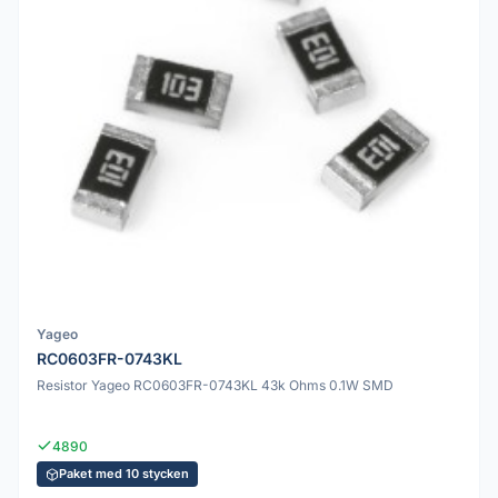
Yageo
RC0603FR-0743KL
Resistor Yageo RC0603FR-0743KL 43k Ohms 0.1W SMD
4890
Paket med 10 stycken