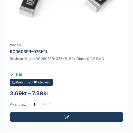
Yageo
RC0603FR-075K1L
Resistor Yageo RC0603FR-075K1L 5.1k Ohms 0.1W SMD
11116
Paket med 10 stycken
3.69kr – 7.39kr
Kvantitet:
Min: 1