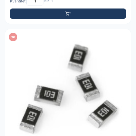
Kvantitet:
Min: 1
PDF