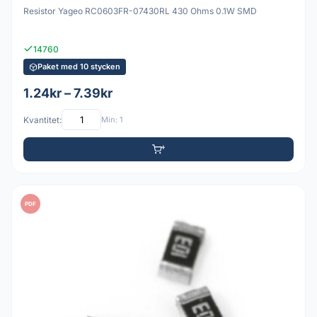
Resistor Yageo RC0603FR-07430RL 430 Ohms 0.1W SMD
14760
Paket med 10 stycken
1.24kr – 7.39kr
Kvantitet:
Min: 1
PDF