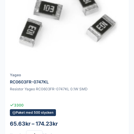
Yageo
RC0603FR-0747KL
Resistor Yageo RC0603FR-0747KL 0.1W SMD
3300
Paket med 500 stycken
65.63kr – 174.23kr