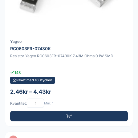
Yageo
RC0603FR-07430K
Resistor Yageo RC0603FR-07430K 7.43M Ohms 0.1W SMD
148
Paket med 10 stycken
2.46kr – 4.43kr
Kvantitet:
Min: 1