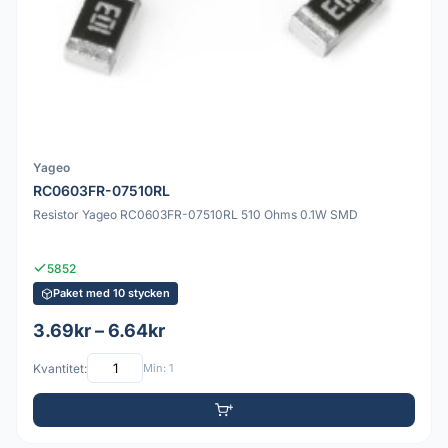
Yageo
RC0603FR-07510RL
Resistor Yageo RC0603FR-07510RL 510 Ohms 0.1W SMD
5852
Paket med 10 stycken
3.69kr – 6.64kr
Kvantitet:
Min: 1