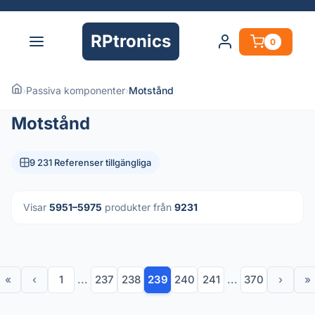
RPtronics
0
›
Passiva komponenter
›
Motstånd
Motstånd
9 231 Referenser tillgängliga
Visar
5951–5975
produkter från
9231
«
‹
1
...
237
238
239
240
241
...
370
›
»