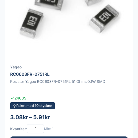
Yageo
RC0603FR-0751RL
Resistor Yageo RC0603FR-0751RL 51 Ohms 0.1W SMD
24035
Paket med 10 stycken
3.08kr – 5.91kr
Kvantitet:
Min: 1