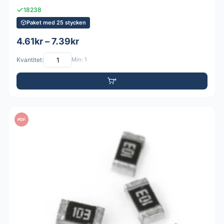
18238
Paket med 25 stycken
4.61kr – 7.39kr
Kvantitet:
Min: 1
PDF