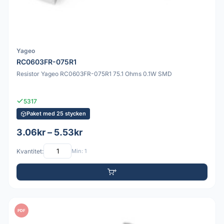
Yageo
RC0603FR-075R1
Resistor Yageo RC0603FR-075R1 75.1 Ohms 0.1W SMD
5317
Paket med 25 stycken
3.06kr – 5.53kr
Kvantitet:
Min: 1
PDF