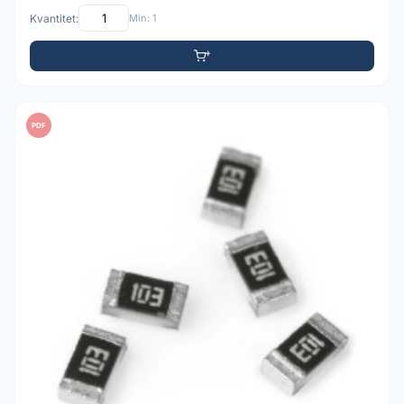
Kvantitet:
Min: 1
PDF