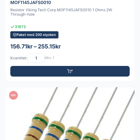
MOF1145JAFS0010
Resistor Viking Tech Corp MOF1145JAFS0010 1 Ohms 2W
Through-hole
31973
Paket med 200 stycken
156.71kr – 255.15kr
Kvantitet:
Min: 1
PDF