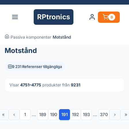
RPtronics
0
›
Passiva komponenter
›
Motstånd
Motstånd
9 231 Referenser tillgängliga
Visar
4751–4775
produkter från
9231
«
‹
1
...
189
190
191
192
193
...
370
›
»