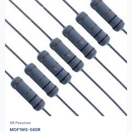
SR Passives
MOF1WS-560R