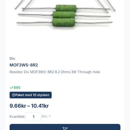
Div
MOF3WS-8R2
Resistor Div MOF3WS-8R2 8.2 Ohms 3W Through-hole
895
Paket med 10 stycken
9.66kr – 10.41kr
Kvantitet:
Min: 1