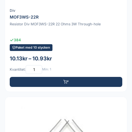
Div
MOF3WS-22R
Resistor Div MOF3WS-22R 22 Ohms 3W Through-hole
384
Paket med 10 stycken
10.13kr – 10.93kr
Kvantitet:
Min: 1