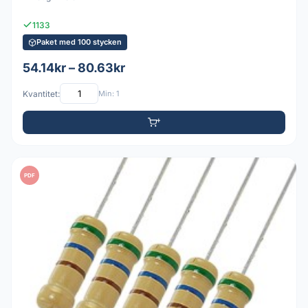
1133
Paket med 100 stycken
54.14kr – 80.63kr
Kvantitet:
Min: 1
PDF