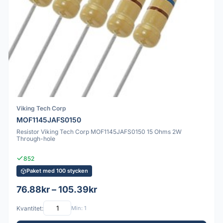
Viking Tech Corp
MOF1145JAFS0150
Resistor Viking Tech Corp MOF1145JAFS0150 15 Ohms 2W
Through-hole
852
Paket med 100 stycken
76.88kr – 105.39kr
Kvantitet:
Min: 1