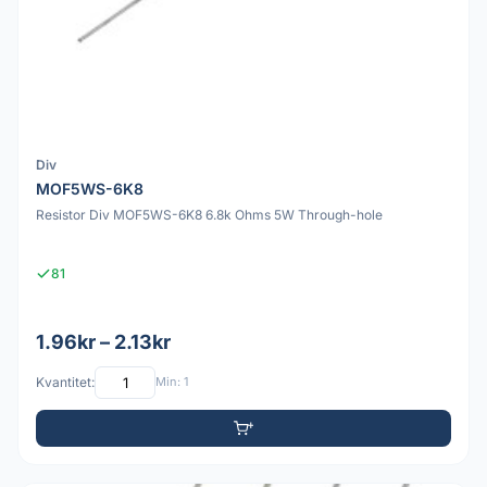
Div
MOF5WS-6K8
Resistor Div MOF5WS-6K8 6.8k Ohms 5W Through-hole
81
1.96kr – 2.13kr
Kvantitet:
Min: 1