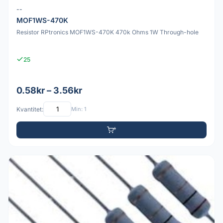
--
MOF1WS-470K
Resistor RPtronics MOF1WS-470K 470k Ohms 1W Through-hole
25
0.58kr – 3.56kr
Kvantitet:
Min: 1