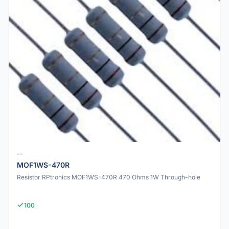
--
MOF1WS-470R
Resistor RPtronics MOF1WS-470R 470 Ohms 1W Through-hole
100