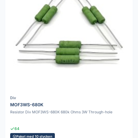
Div
MOF3WS-680K
Resistor Div MOF3WS-680K 680k Ohms 3W Through-hole
64
Paket med 10 stycken