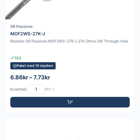
SR Passives
MOF2WS-27K-J
Resistor SR Passives MOF2WS-27K-J 27k Ohms 2W Through-hole
133
Paket med 10 stycken
6.86kr – 7.73kr
Kvantitet:
Min: 1