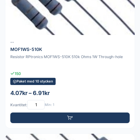
--
MOF1WS-510K
Resistor RPtronics MOF1WS-510K 510k Ohms 1W Through-hole
150
Paket med 10 stycken
4.07kr – 6.91kr
Kvantitet:
Min: 1