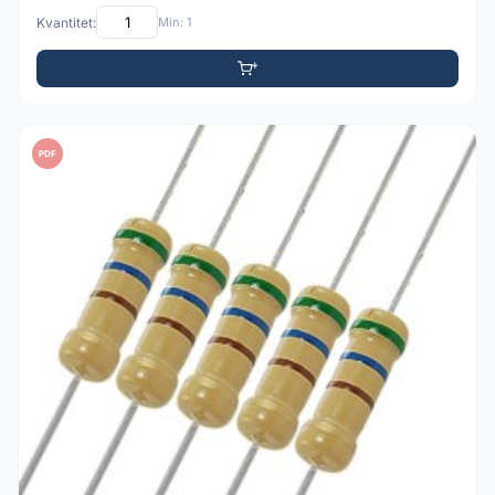
Kvantitet:
Min: 1
PDF