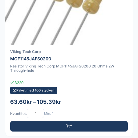
Viking Tech Corp
MOF1145JAFS0200
Resistor Viking Tech Corp MOF1145JAFS0200 20 Ohms 2W
Through-hole
3229
Paket med 100 stycken
63.60kr – 105.39kr
Kvantitet:
Min: 1