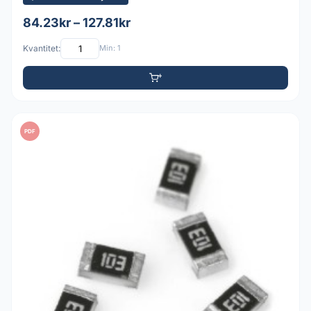
84.23kr – 127.81kr
Kvantitet:
Min: 1
PDF