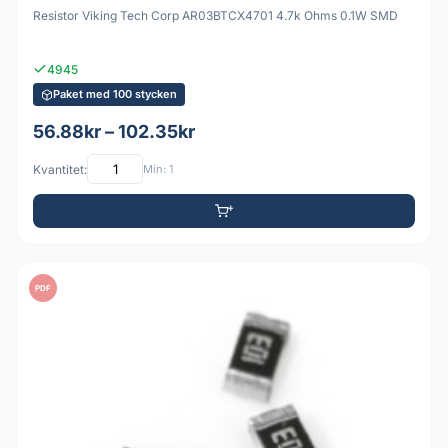
Resistor Viking Tech Corp AR03BTCX4701 4.7k Ohms 0.1W SMD
4945
Paket med 100 stycken
56.88kr – 102.35kr
Kvantitet:
Min: 1
PDF