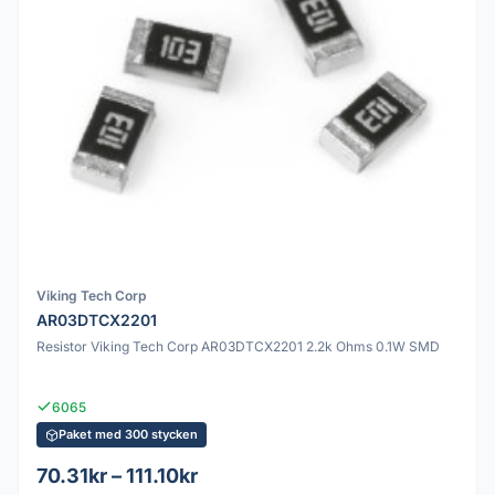
Viking Tech Corp
AR03DTCX2201
Resistor Viking Tech Corp AR03DTCX2201 2.2k Ohms 0.1W SMD
6065
Paket med 300 stycken
70.31kr – 111.10kr