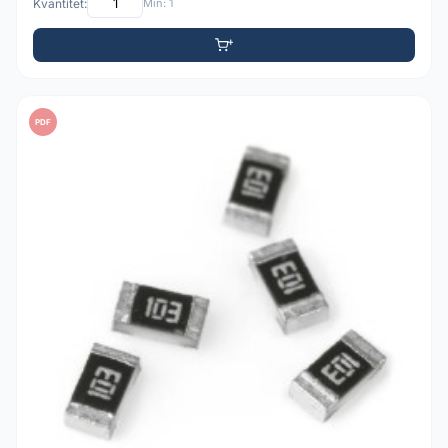
Kvantitet:
Min: 1
PDF