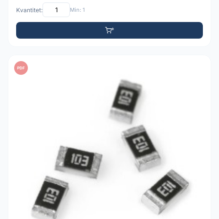
Kvantitet:
Min: 1
PDF