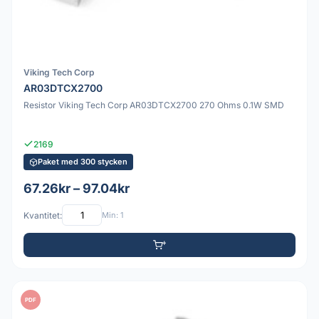
Viking Tech Corp
AR03DTCX2700
Resistor Viking Tech Corp AR03DTCX2700 270 Ohms 0.1W SMD
2169
Paket med 300 stycken
67.26kr – 97.04kr
Kvantitet:
Min: 1
PDF