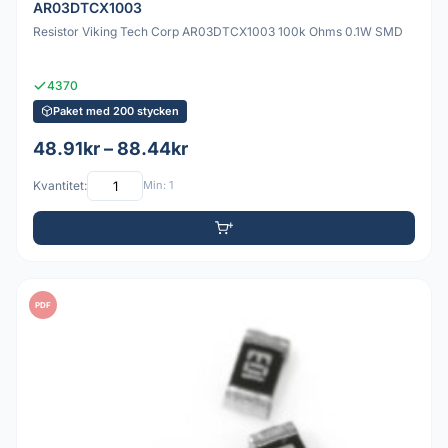
AR03DTCX1003
Resistor Viking Tech Corp AR03DTCX1003 100k Ohms 0.1W SMD
4370
Paket med 200 stycken
48.91kr – 88.44kr
Kvantitet:
Min: 1
PDF