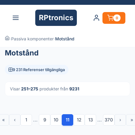
RPtronics
0
›
Passiva komponenter
›
Motstånd
Motstånd
9 231 Referenser tillgängliga
Visar
251–275
produkter från
9231
«
‹
1
...
9
10
11
12
13
...
370
›
»