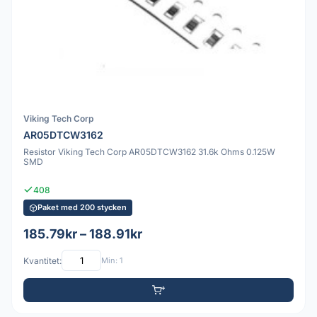
Viking Tech Corp
AR05DTCW3162
Resistor Viking Tech Corp AR05DTCW3162 31.6k Ohms 0.125W
SMD
408
Paket med 200 stycken
185.79kr – 188.91kr
Kvantitet:
Min: 1