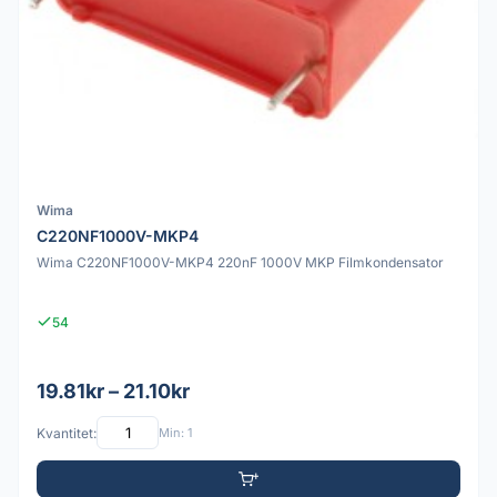
Wima
C220NF1000V-MKP4
Wima C220NF1000V-MKP4 220nF 1000V MKP Filmkondensator
54
19.81kr – 21.10kr
Kvantitet:
Min: 1