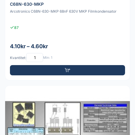
C68N-630-MKP
Arcotronics C68N-630-MKP 68nF 630V MKP Filmkondensator
87
4.10kr – 4.60kr
Kvantitet:
Min: 1