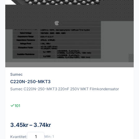
Sumec
C220N-250-MKT3
Sumec C220N-250-MKT3 220nF 250V MKT Filmkondensator
101
3.45kr – 3.74kr
Kvantitet:
Min: 1