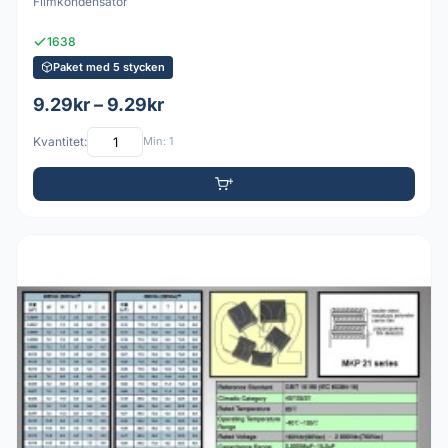
Filmkondensator
1638
Paket med 5 stycken
9.29kr – 9.29kr
Kvantitet:
Min: 1