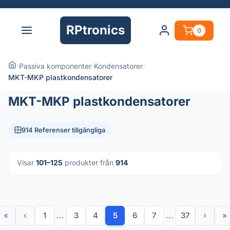
RPtronics
0
›
Passiva komponenter
›
Kondensatorer
›
MKT-MKP plastkondensatorer
MKT-MKP plastkondensatorer
914 Referenser tillgängliga
Visar
101–125
produkter från
914
«
‹
1
...
3
4
5
6
7
...
37
›
»