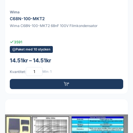
Wima
C68N-100-MKT2
Wima C68N-100-MKT2 68nF 100V Filmkondensator
3591
Paket med 10 stycken
14.51kr – 14.51kr
Kvantitet:
Min: 1