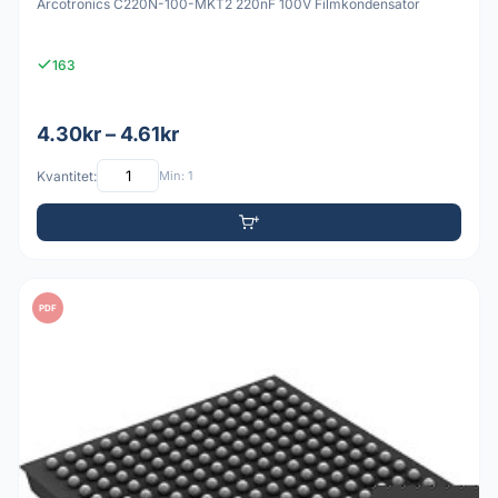
Arcotronics C220N-100-MKT2 220nF 100V Filmkondensator
163
4.30kr – 4.61kr
Kvantitet:
Min: 1
PDF