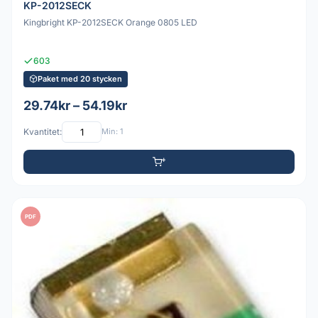
KP-2012SECK
Kingbright KP-2012SECK Orange 0805 LED
603
Paket med 20 stycken
29.74kr – 54.19kr
Kvantitet:
Min: 1
PDF