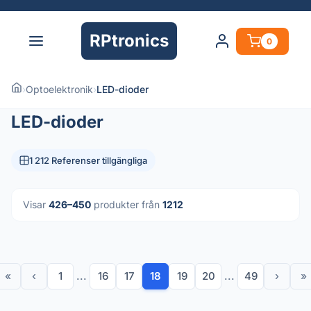
RPtronics
0
›
Optoelektronik
›
LED-dioder
LED-dioder
1 212 Referenser tillgängliga
Visar
426–450
produkter från
1212
«
‹
1
...
16
17
18
19
20
...
49
›
»