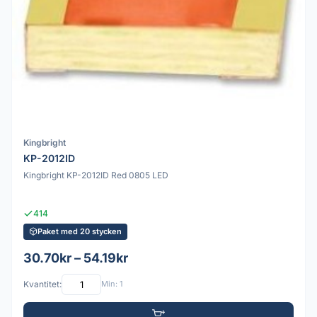
Kingbright
KP-2012ID
Kingbright KP-2012ID Red 0805 LED
414
Paket med 20 stycken
30.70kr – 54.19kr
Kvantitet:
Min: 1