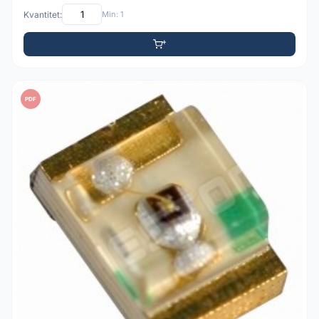
Kvantitet:
Min: 1
PDF