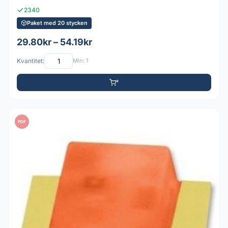
2340
Paket med 20 stycken
29.80kr – 54.19kr
Kvantitet:
Min: 1
PDF