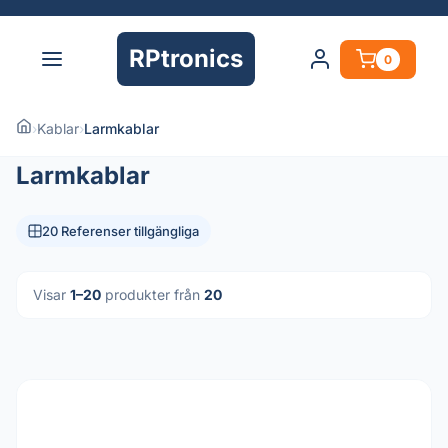
RPtronics
0
›
Kablar
›
Larmkablar
Larmkablar
20 Referenser tillgängliga
Visar
1–20
produkter från
20