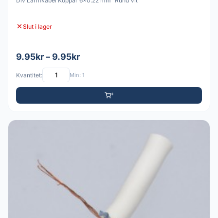
Div Larmkabel Koppar 6x0.22 mm² Rund Vit
Slut i lager
9.95kr – 9.95kr
Kvantitet:
Min: 1