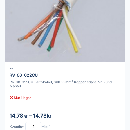
--
RV-08-022CU
RV-08-022CU Larmkabel, 8x0.22mm² Kopparledare, Vit Rund
Mantel
Slut i lager
14.78kr – 14.78kr
Kvantitet:
Min: 1