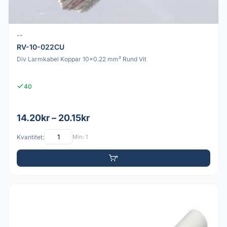
--
RV-10-022CU
Div Larmkabel Koppar 10x0.22 mm² Rund Vit
40
14.20kr – 20.15kr
Kvantitet:
Min: 1