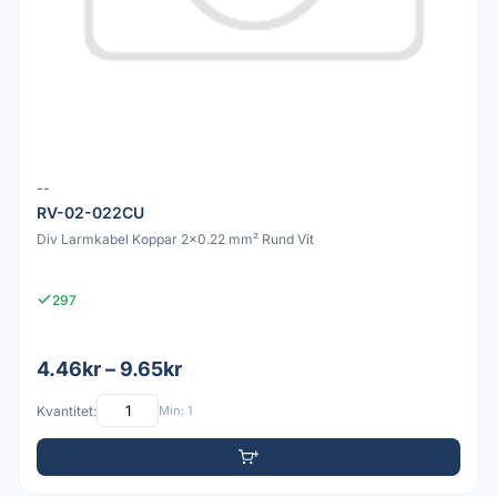
--
RV-02-022CU
Div Larmkabel Koppar 2x0.22 mm² Rund Vit
297
4.46kr – 9.65kr
Kvantitet:
Min: 1