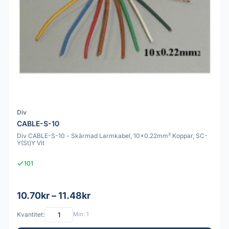
Div
CABLE-S-10
Div CABLE-S-10 - Skärmad Larmkabel, 10x0.22mm² Koppar, SC-
Y(St)Y Vit
101
10.70kr – 11.48kr
Kvantitet:
Min: 1