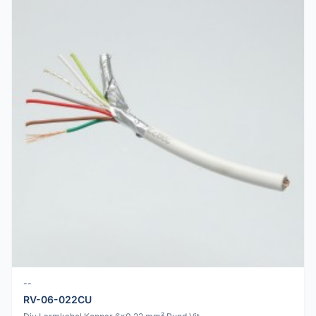
--
RV-06-022CU