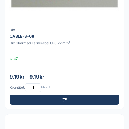
Div
CABLE-S-08
Div Skärmad Larmkabel 8x0.22 mm²
47
9.19kr – 9.19kr
Kvantitet:
Min: 1