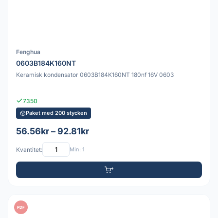
Fenghua
0603B184K160NT
Keramisk kondensator 0603B184K160NT 180nf 16V 0603
7350
Paket med 200 stycken
56.56kr – 92.81kr
Kvantitet:
Min: 1
PDF