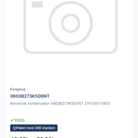
Fenghua
0603B273K500NT
Keramisk kondensator 0603B273K500NT 27nf 50V 0603
11530
Paket med 300 stycken