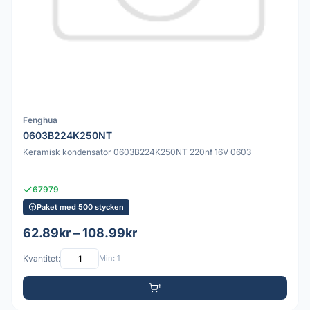
Fenghua
0603B224K250NT
Keramisk kondensator 0603B224K250NT 220nf 16V 0603
67979
Paket med 500 stycken
62.89kr – 108.99kr
Kvantitet:
Min: 1