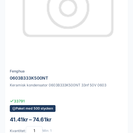
Fenghua
0603B333K500NT
Keramisk kondensator 0603B333K500NT 33nf 50V 0603
33791
Paket med 500 stycken
41.41kr – 74.61kr
Kvantitet:
Min: 1