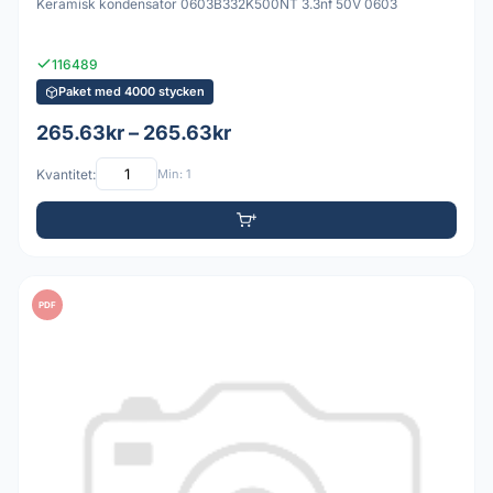
Keramisk kondensator 0603B332K500NT 3.3nf 50V 0603
116489
Paket med 4000 stycken
265.63kr – 265.63kr
Kvantitet:
Min: 1
PDF