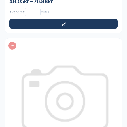
48.05kr – 76.88kr
Kvantitet:
Min: 1
PDF