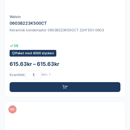
Walsin
0603B223K500CT
Keramisk kondensator 0603B223K500CT 22nf 50V 0603
39
Paket med 4000 stycken
615.63kr – 615.63kr
Kvantitet:
Min: 1
PDF