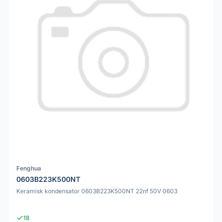
Fenghua
0603B223K500NT
Keramisk kondensator 0603B223K500NT 22nf 50V 0603
18