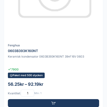
Fenghua
0603B393K160NT
Keramisk kondensator 0603B393K160NT 39nf 16V 0603
7900
Paket med 500 stycken
56.25kr – 92.19kr
Kvantitet:
Min: 1