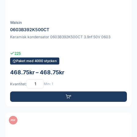
Walsin
0603B392K500CT
Keramisk kondensator 0603B392K500CT 3.9nf 50V 0603
225
Paket med 4000 stycken
468.75kr – 468.75kr
Kvantitet:
Min: 1
PDF