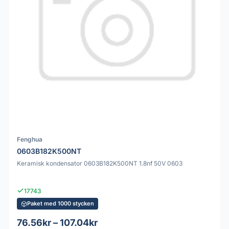
Fenghua
0603B182K500NT
Keramisk kondensator 0603B182K500NT 1.8nf 50V 0603
17743
Paket med 1000 stycken
76.56kr – 107.04kr