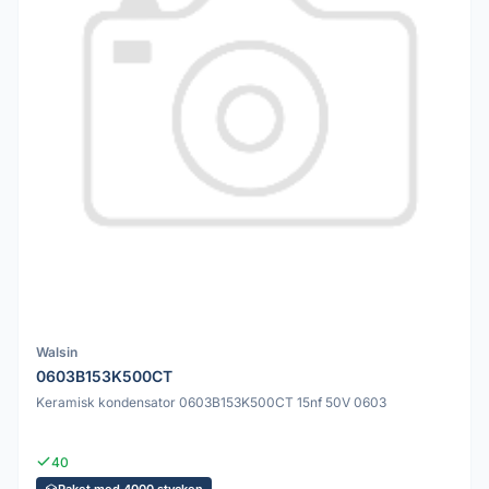
Walsin
0603B153K500CT
Keramisk kondensator 0603B153K500CT 15nf 50V 0603
40