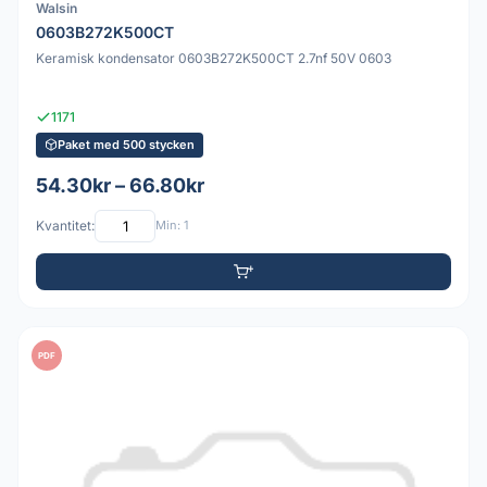
Walsin
0603B272K500CT
Keramisk kondensator 0603B272K500CT 2.7nf 50V 0603
1171
Paket med 500 stycken
54.30kr – 66.80kr
Kvantitet:
Min: 1
PDF