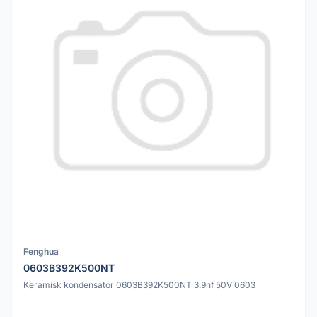
Fenghua
0603B392K500NT
Keramisk kondensator 0603B392K500NT 3.9nf 50V 0603