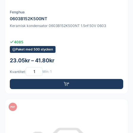
Fenghua
0603B152K500NT
Keramisk kondensator 0603B152K500NT 1.5nf 50V 0603
4085
Paket med 500 stycken
23.05kr – 41.80kr
Kvantitet:
Min: 1
PDF