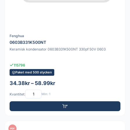
Fenghua
0603B331K500NT
Keramisk kondensator 0603B331K500NT 330pf 50V 0603
115796
Paket med 500 stycken
34.38kr – 58.99kr
Kvantitet:
Min: 1
PDF