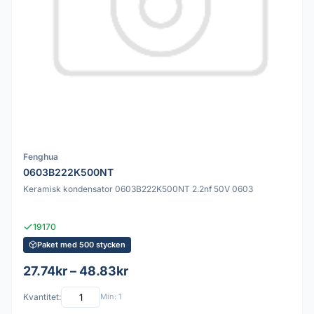
Fenghua
0603B222K500NT
Keramisk kondensator 0603B222K500NT 2.2nf 50V 0603
19170
Paket med 500 stycken
27.74kr – 48.83kr
Kvantitet:
Min: 1