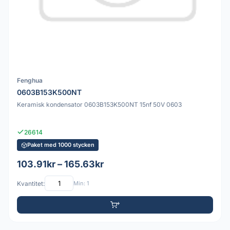
Fenghua
0603B153K500NT
Keramisk kondensator 0603B153K500NT 15nf 50V 0603
26614
Paket med 1000 stycken
103.91kr – 165.63kr
Kvantitet:
Min: 1