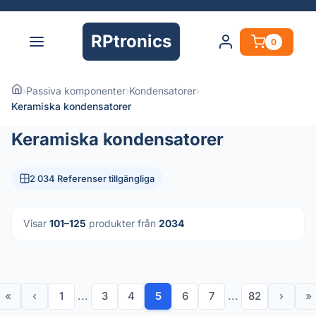
RPtronics
0
›
Passiva komponenter
›
Kondensatorer
›
Keramiska kondensatorer
Keramiska kondensatorer
2 034 Referenser tillgängliga
Visar
101–125
produkter från
2034
«
‹
1
...
3
4
5
6
7
...
82
›
»