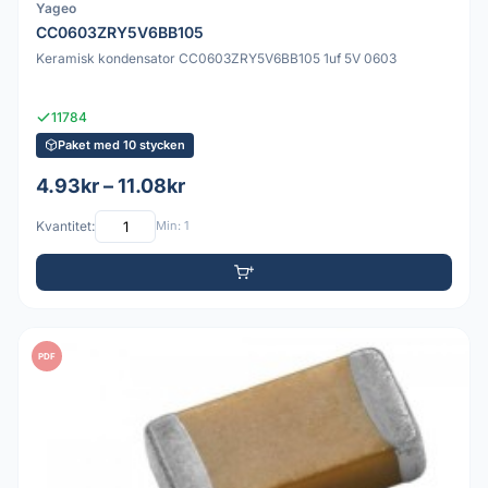
Yageo
CC0603ZRY5V6BB105
Keramisk kondensator CC0603ZRY5V6BB105 1uf 5V 0603
11784
Paket med 10 stycken
4.93kr – 11.08kr
Kvantitet:
Min: 1
PDF