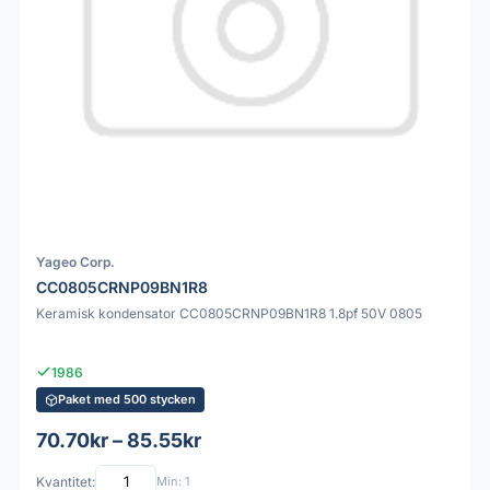
Yageo Corp.
CC0805CRNP09BN1R8
Keramisk kondensator CC0805CRNP09BN1R8 1.8pf 50V 0805
1986
Paket med 500 stycken
70.70kr – 85.55kr
Kvantitet:
Min: 1