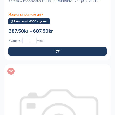
Keramisk kondensator CC0805CRNP09BN1R2 1.2pf 50V 0805
Sista få bitarna!: 437
Paket med 4000 stycken
687.50kr – 687.50kr
Kvantitet:
Min: 1
PDF