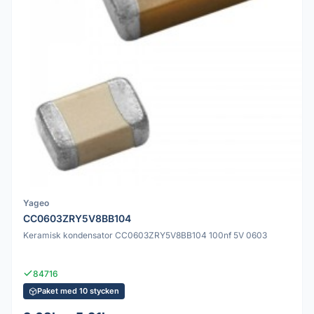
Yageo
CC0603ZRY5V8BB104
Keramisk kondensator CC0603ZRY5V8BB104 100nf 5V 0603
84716
Paket med 10 stycken