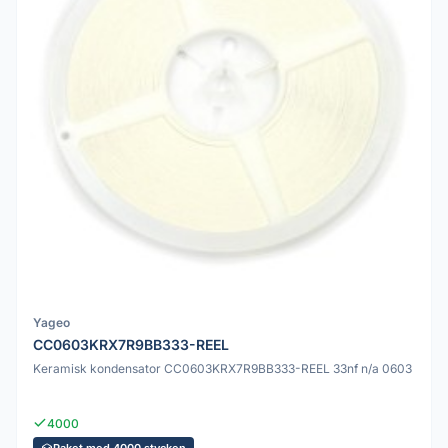
Yageo
CC0603KRX7R9BB333-REEL
Keramisk kondensator CC0603KRX7R9BB333-REEL 33nf n/a 0603
4000