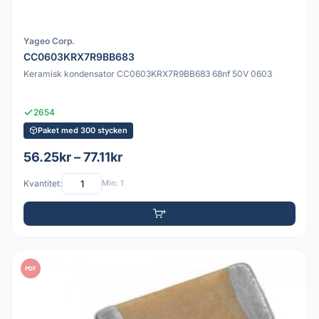
Yageo Corp.
CC0603KRX7R9BB683
Keramisk kondensator CC0603KRX7R9BB683 68nf 50V 0603
2654
Paket med 300 stycken
56.25kr – 77.11kr
Kvantitet:
Min: 1
PDF