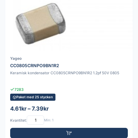
Yageo
CC0805CRNPO9BN1R2
Keramisk kondensator CC0805CRNPO9BN1R2 1.2pf 50V 0805
7283
Paket med 25 stycken
4.61kr – 7.39kr
Kvantitet:
Min: 1