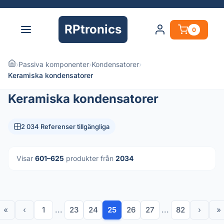
RPtronics
0
›
Passiva komponenter
›
Kondensatorer
›
Keramiska kondensatorer
Keramiska kondensatorer
2 034 Referenser tillgängliga
Visar
601–625
produkter från
2034
«
‹
1
...
23
24
25
26
27
...
82
›
»