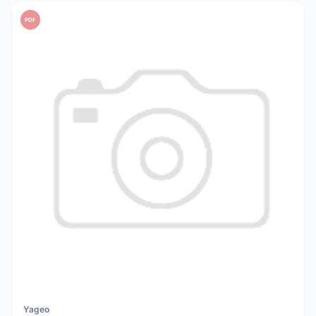
PDF
Yageo