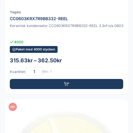
Yageo
CC0603KRX7R9BB332-REEL
Keramisk kondensator CC0603KRX7R9BB332-REEL 3.3nf n/a 0603
4000
Paket med 4000 stycken
315.63kr – 362.50kr
Kvantitet:
Min: 1
PDF