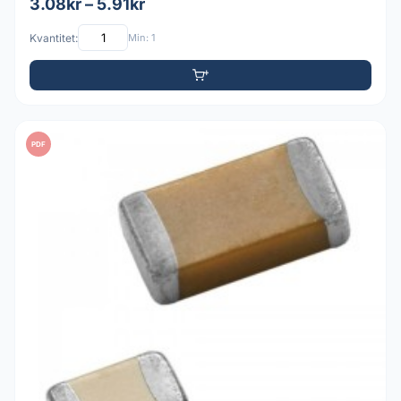
3.08kr – 5.91kr
Kvantitet:
Min: 1
PDF