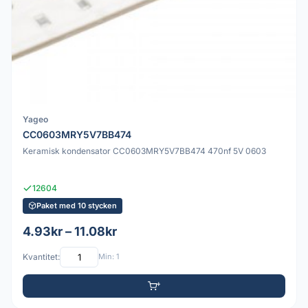
Yageo
CC0603MRY5V7BB474
Keramisk kondensator CC0603MRY5V7BB474 470nf 5V 0603
12604
Paket med 10 stycken
4.93kr – 11.08kr
Kvantitet:
Min: 1