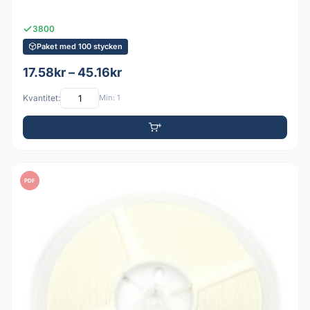
3800
Paket med 100 stycken
17.58kr – 45.16kr
Kvantitet:
Min: 1
PDF