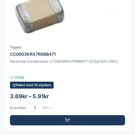
Yageo
CC0603KRX7R9BB471
Keramisk kondensator CC0603KRX7R9BB471 470pf 50V 0603
11700
Paket med 10 stycken
3.69kr – 5.91kr
Kvantitet:
Min: 1