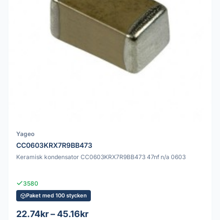
Yageo
CC0603KRX7R9BB473
Keramisk kondensator CC0603KRX7R9BB473 47nf n/a 0603
3580
Paket med 100 stycken
22.74kr – 45.16kr