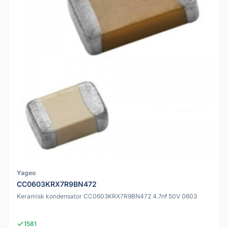
Yageo
CC0603KRX7R9BN472
Keramisk kondensator CC0603KRX7R9BN472 4.7nf 50V 0603
1581