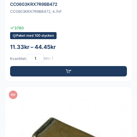
CC0603KRX7R9BB472
CC0603KRX7R9BB472, 4.7nF
3780
Paket med 100 stycken
11.33kr – 44.45kr
Kvantitet:
Min: 1
PDF