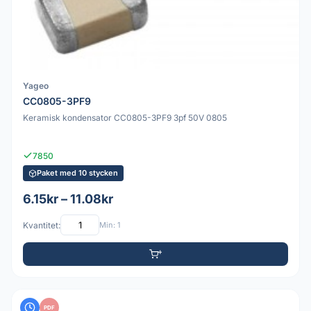
Yageo
CC0805-3PF9
Keramisk kondensator CC0805-3PF9 3pf 50V 0805
7850
Paket med 10 stycken
6.15kr – 11.08kr
Kvantitet:
Min: 1
PDF