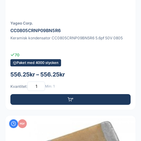
Yageo Corp.
CC0805CRNP09BN5R6
Keramisk kondensator CC0805CRNP09BN5R6 5.6pf 50V 0805
70
Paket med 4000 stycken
556.25kr – 556.25kr
Kvantitet:
Min: 1
PDF