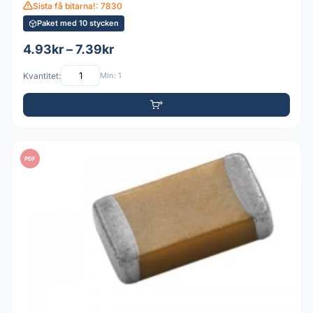
Sista få bitarna!: 7830
Paket med 10 stycken
4.93kr – 7.39kr
Kvantitet:
Min: 1
PDF