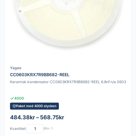
Yageo
CC0603KRX7R9BB682-REEL
Keramisk kondensator CC0603KRX7R9BB682-REEL 6.8nf n/a 0603
4000
Paket med 4000 stycken
484.38kr – 568.75kr
Kvantitet:
Min: 1