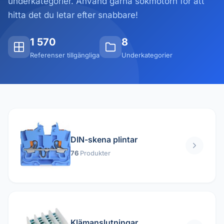
underkategorier. Använd gärna sökmotorn för att
hitta det du letar efter snabbare!
1 570
8
Referenser tillgängliga
Underkategorier
DIN-skena plintar
76
Produkter
Klämanslutningar