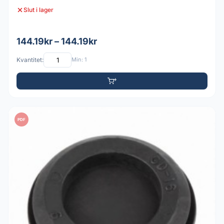
Slut i lager
144.19kr – 144.19kr
Kvantitet:
Min: 1
PDF