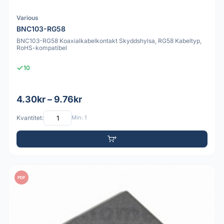
Various
BNC103-RG58
BNC103-RG58 Koaxialkabelkontakt Skyddshylsa, RG58 Kabeltyp,
RoHS-kompatibel
10
4.30kr – 9.76kr
Kvantitet:
Min: 1
PDF