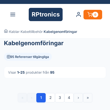
RPtronics
0
›
Kablar
›
Kabeltillbehör
›
Kabelgenomföringar
Kabelgenomföringar
95 Referenser tillgängliga
Visar
1–25
produkter från
95
«
‹
1
2
3
4
›
»