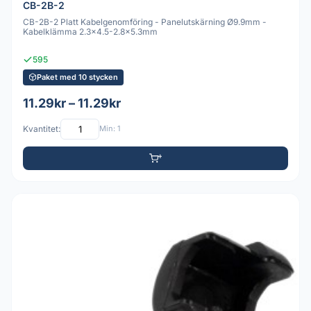
CB-2B-2
CB-2B-2 Platt Kabelgenomföring - Panelutskärning Ø9.9mm -
Kabelklämma 2.3x4.5-2.8x5.3mm
595
Paket med 10 stycken
11.29kr – 11.29kr
Kvantitet:
Min: 1