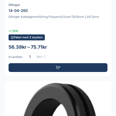
Ettinger
14-04-260
Ettinger Kabelgenomföring Polyamid Svart D6.6mm L44.5mm
209
Paket med 3 stycken
56.39kr – 75.71kr
Kvantitet:
Min: 1