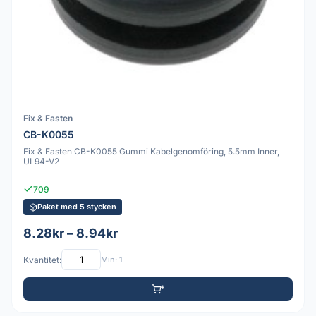
Fix & Fasten
CB-K0055
Fix & Fasten CB-K0055 Gummi Kabelgenomföring, 5.5mm Inner,
UL94-V2
709
Paket med 5 stycken
8.28kr – 8.94kr
Kvantitet:
Min: 1