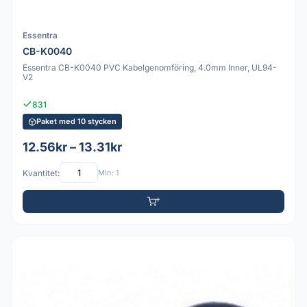
Essentra
CB-K0040
Essentra CB-K0040 PVC Kabelgenomföring, 4.0mm Inner, UL94-
V2
831
Paket med 10 stycken
12.56kr – 13.31kr
Kvantitet:
Min: 1