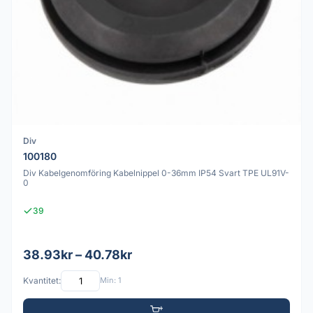
Div
100180
Div Kabelgenomföring Kabelnippel 0-36mm IP54 Svart TPE UL91V-
0
39
38.93kr – 40.78kr
Kvantitet:
Min: 1