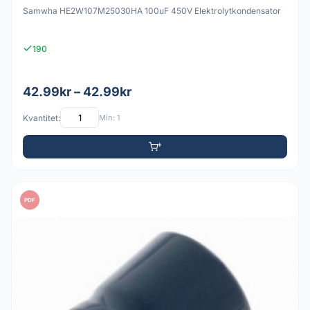
Samwha HE2W107M25030HA 100uF 450V Elektrolytkondensator
190
42.99kr – 42.99kr
Kvantitet:
Min: 1
PDF