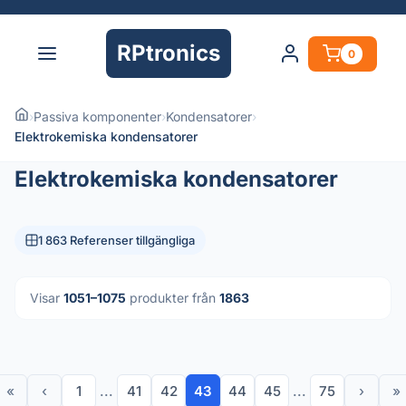
RPtronics
0
›
Passiva komponenter
›
Kondensatorer
›
Elektrokemiska kondensatorer
Elektrokemiska kondensatorer
1 863 Referenser tillgängliga
Visar
1051–1075
produkter från
1863
«
‹
1
...
41
42
43
44
45
...
75
›
»