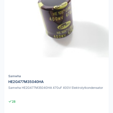
Samwha
HE2G477M35040HA
Samwha HE2G477M35040HA 470uF 400V Elektrolytkondensator
28