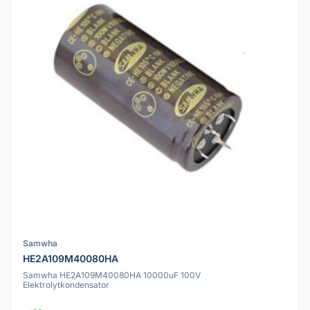
Samwha
HE2A109M40080HA
Samwha HE2A109M40080HA 10000uF 100V
Elektrolytkondensator