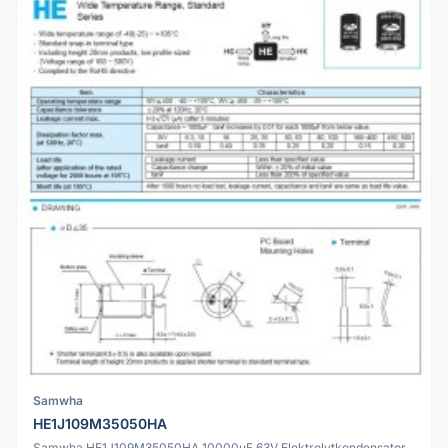
Samwha
HE1J109M35050HA
Samwha HE1J109M35050HA 10000uF 63V Elektrolytkondensator