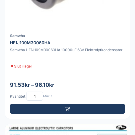
Samwha
HE1J109M30060HA
Samwha HE1J109M30060HA 10000uF 63V Elektrolytkondensator
Slut i lager
91.53kr – 96.10kr
Kvantitet:
Min: 1