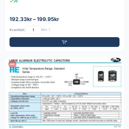
26
192.33kr – 199.95kr
Kvantitet:
Min: 1
PDF