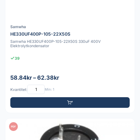
Samwha
HE330UF400P-105-22X50S
Samwha HE330UF400P-105-22X50S 330uF 400V
Elektrolytkondensator
39
58.84kr – 62.38kr
Kvantitet:
Min: 1
PDF