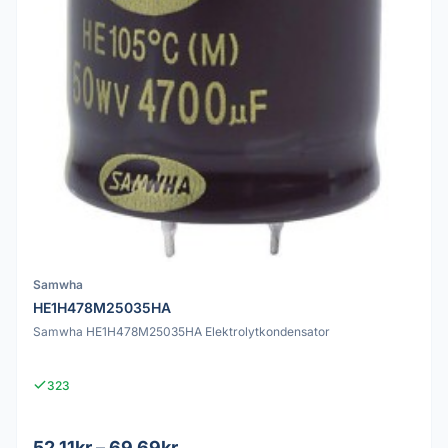
Samwha
HE1H478M25035HA
Samwha HE1H478M25035HA Elektrolytkondensator
323
52.11kr – 69.69kr