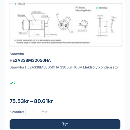
Samwha
HE2A338M30050HA
Samwha HE2A338M30050HA 3300uF 100V Elektrolytkondensator
7
75.53kr – 80.61kr
Kvantitet:
Min: 1