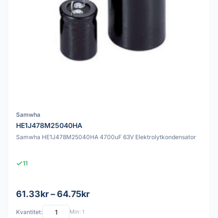
Samwha
HE1J478M25040HA
Samwha HE1J478M25040HA 4700uF 63V Elektrolytkondensator
11
61.33kr – 64.75kr
Kvantitet:
Min: 1