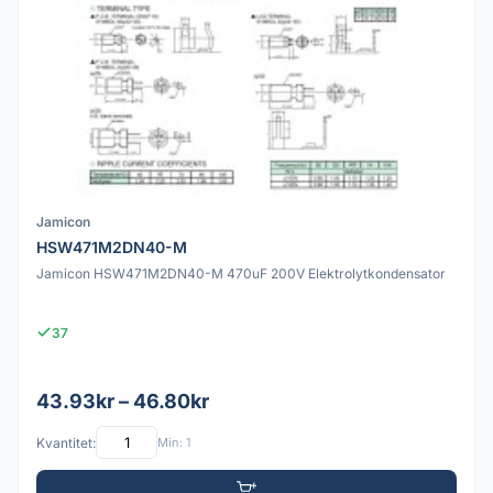
Jamicon
HSW471M2DN40-M
Jamicon HSW471M2DN40-M 470uF 200V Elektrolytkondensator
37
43.93kr – 46.80kr
Kvantitet:
Min: 1