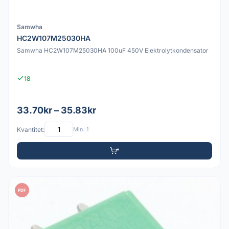
Samwha
HC2W107M25030HA
Samwha HC2W107M25030HA 100uF 450V Elektrolytkondensator
18
33.70kr – 35.83kr
Kvantitet:
Min: 1
PDF