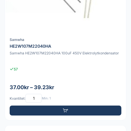
Samwha
HE2W107M22040HA
Samwha HE2W107M22040HA 100uF 450V Elektrolytkondensator
57
37.00kr – 39.23kr
Kvantitet:
Min: 1