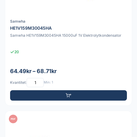
Samwha
HE1V159M30045HA
Samwha HE1V159M30045HA 15000uF 1V Elektrolytkondensator
20
64.49kr – 68.71kr
Kvantitet:
Min: 1
PDF