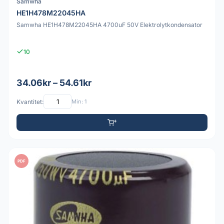
Samwha
HE1H478M22045HA
Samwha HE1H478M22045HA 4700uF 50V Elektrolytkondensator
10
34.06kr – 54.61kr
Kvantitet:
Min: 1
PDF