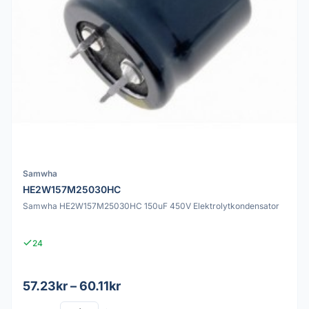
Samwha
HE2W157M25030HC
Samwha HE2W157M25030HC 150uF 450V Elektrolytkondensator
24
57.23kr – 60.11kr