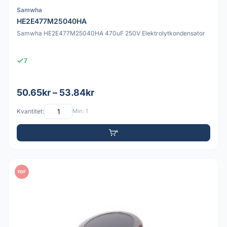
Samwha
HE2E477M25040HA
Samwha HE2E477M25040HA 470uF 250V Elektrolytkondensator
7
50.65kr – 53.84kr
Kvantitet:
Min: 1
PDF