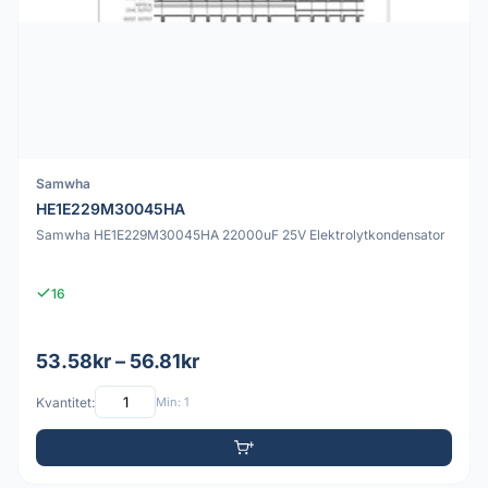
Samwha
HE1E229M30045HA
Samwha HE1E229M30045HA 22000uF 25V Elektrolytkondensator
16
53.58kr – 56.81kr
Kvantitet:
Min: 1