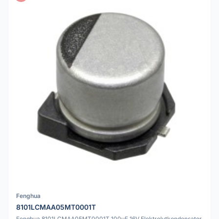
Fenghua
8101LCMAA05MT0001T
Fenghua 8101LCMAA05MT0001T 100uF 16V Elektrolytkondensator