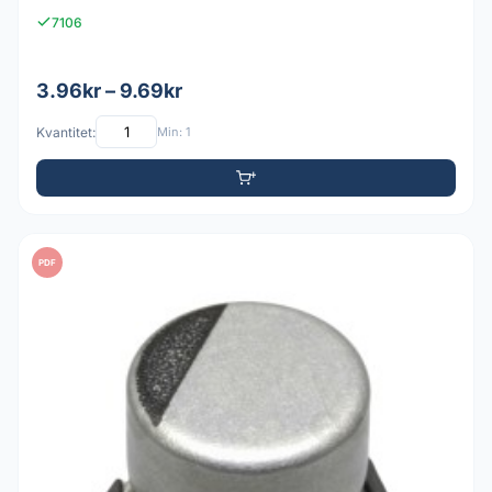
7106
3.96kr – 9.69kr
Kvantitet:
Min: 1
PDF