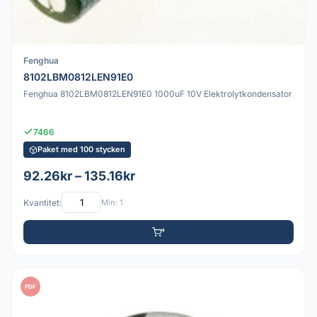
Fenghua
8102LBM0812LEN91E0
Fenghua 8102LBM0812LEN91E0 1000uF 10V Elektrolytkondensator
7466
Paket med 100 stycken
92.26kr – 135.16kr
Kvantitet:
Min: 1
PDF