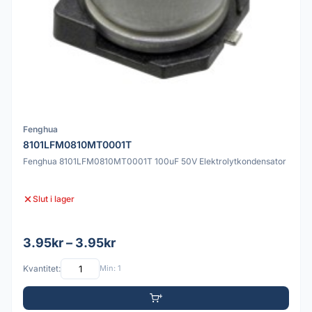
Fenghua
8101LFM0810MT0001T
Fenghua 8101LFM0810MT0001T 100uF 50V Elektrolytkondensator
Slut i lager
3.95kr – 3.95kr
Kvantitet:
Min: 1