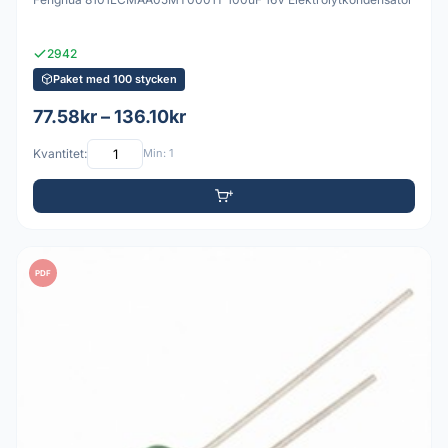
2942
Paket med 100 stycken
77.58kr – 136.10kr
Kvantitet:
Min: 1
PDF