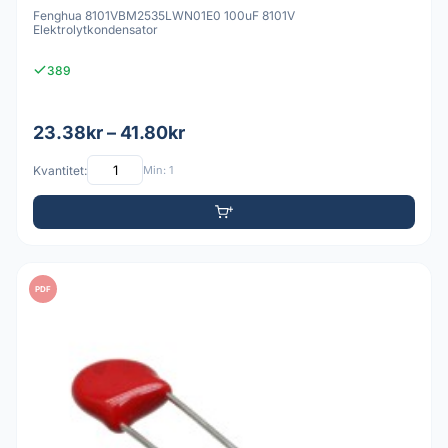
Fenghua 8101VBM2535LWN01E0 100uF 8101V
Elektrolytkondensator
389
23.38kr – 41.80kr
Kvantitet:
Min: 1
PDF