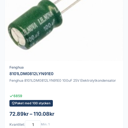
Fenghua
8101LDM0812LYN91E0
Fenghua 8101LDM0812LYN91E0 100uF 25V Elektrolytkondensator
6859
Paket med 100 stycken
72.89kr – 110.08kr
Kvantitet:
Min: 1