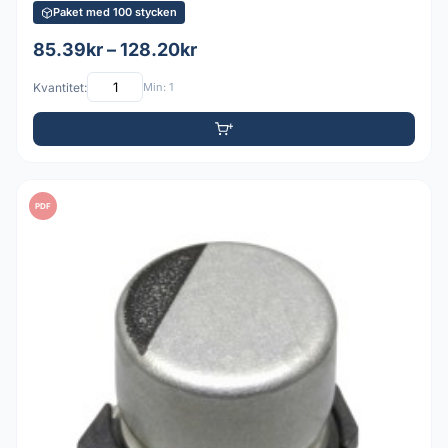
Paket med 100 stycken
85.39kr – 128.20kr
Kvantitet:
Min: 1
PDF