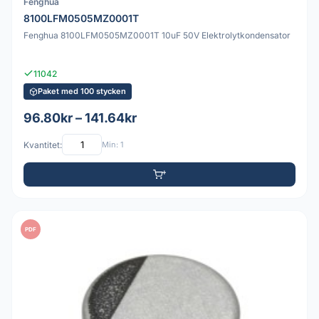
Fenghua
8100LFM0505MZ0001T
Fenghua 8100LFM0505MZ0001T 10uF 50V Elektrolytkondensator
11042
Paket med 100 stycken
96.80kr – 141.64kr
Kvantitet:
Min: 1
PDF