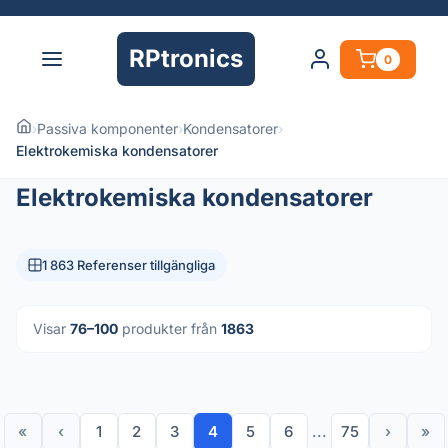
RPtronics
0
›
Passiva komponenter
›
Kondensatorer
›
Elektrokemiska kondensatorer
Elektrokemiska kondensatorer
1 863 Referenser tillgängliga
Visar
76–100
produkter från
1863
«
‹
1
2
3
4
5
6
...
75
›
»