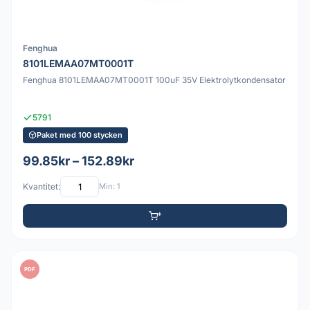
Fenghua
8101LEMAA07MT0001T
Fenghua 8101LEMAA07MT0001T 100uF 35V Elektrolytkondensator
5791
Paket med 100 stycken
99.85kr – 152.89kr
Kvantitet:
Min: 1
PDF