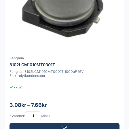
Fenghua
8102LCM1010MT0001T
Fenghua 8102LCM1010MT0001T 1000uF 16V
Elektrolytkondensator
7752
3.08kr – 7.66kr
Kvantitet:
Min: 1