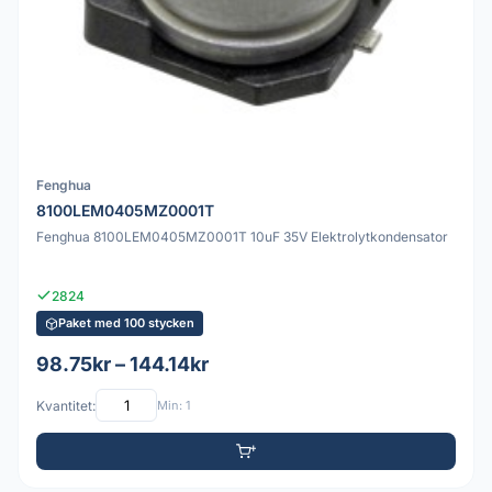
Fenghua
8100LEM0405MZ0001T
Fenghua 8100LEM0405MZ0001T 10uF 35V Elektrolytkondensator
2824
Paket med 100 stycken
98.75kr – 144.14kr
Kvantitet:
Min: 1