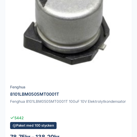
Fenghua
8101LBM0505MT0001T
Fenghua 8101LBM0505MT0001T 100uF 10V Elektrolytkondensator
5442
Paket med 100 stycken
78.75kr – 138.20kr