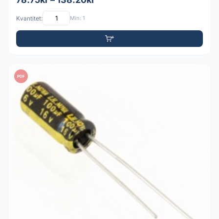
Kvantitet:
Min: 1
PDF