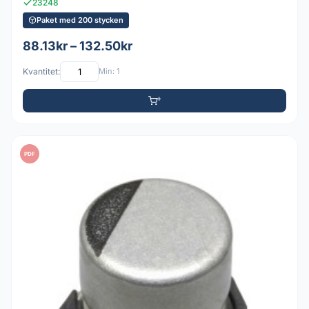
23248
Paket med 200 stycken
88.13kr – 132.50kr
Kvantitet:
Min: 1
PDF