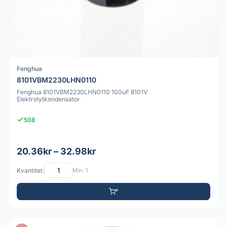
Fenghua
8101VBM2230LHN0110
Fenghua 8101VBM2230LHN0110 100uF 8101V
Elektrolytkondensator
508
20.36kr – 32.98kr
Kvantitet:
Min: 1