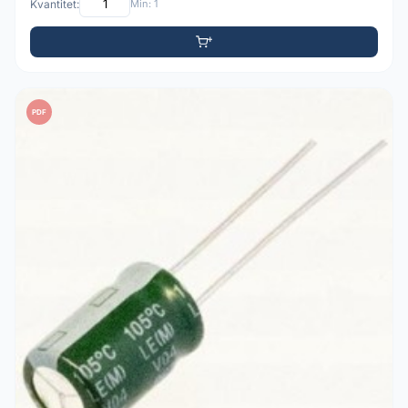
Kvantitet:
Min: 1
PDF