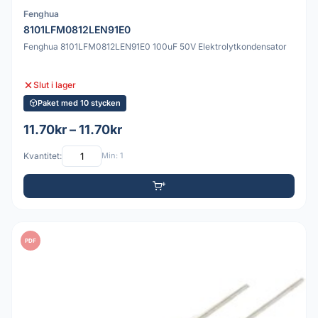
Fenghua
8101LFM0812LEN91E0
Fenghua 8101LFM0812LEN91E0 100uF 50V Elektrolytkondensator
Slut i lager
Paket med 10 stycken
11.70kr – 11.70kr
Kvantitet:
Min: 1
PDF