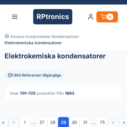
RPtronics
0
›
Passiva komponenter
›
Kondensatorer
›
Elektrokemiska kondensatorer
Elektrokemiska kondensatorer
1 863 Referenser tillgängliga
Visar
701–725
produkter från
1863
«
‹
1
...
27
28
29
30
31
...
75
›
»