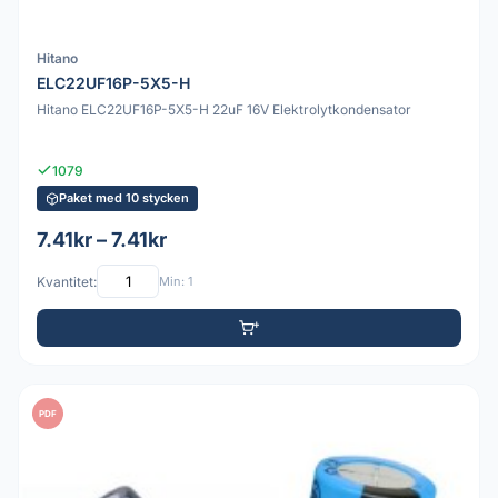
Hitano
ELC22UF16P-5X5-H
Hitano ELC22UF16P-5X5-H 22uF 16V Elektrolytkondensator
1079
Paket med 10 stycken
7.41kr – 7.41kr
Kvantitet:
Min: 1
PDF