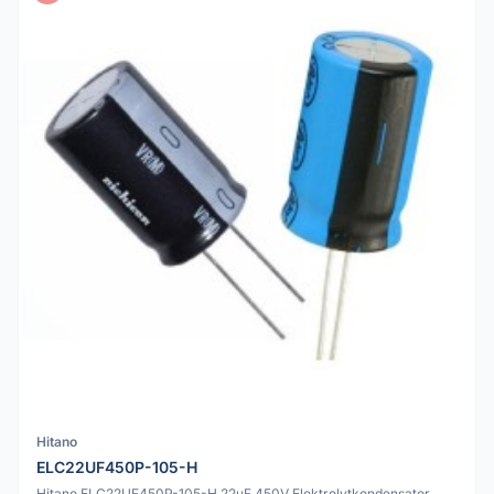
Hitano
ELC22UF450P-105-H
Hitano ELC22UF450P-105-H 22uF 450V Elektrolytkondensator