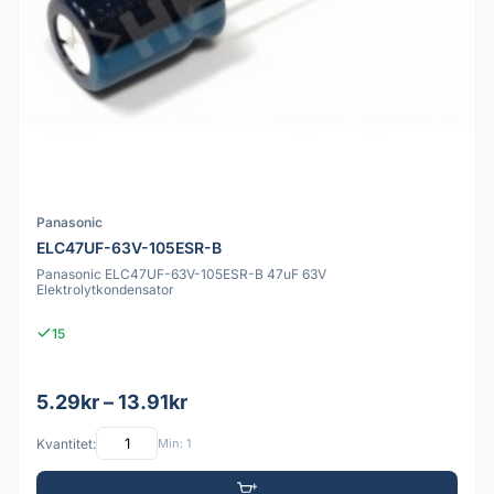
Panasonic
ELC47UF-63V-105ESR-B
Panasonic ELC47UF-63V-105ESR-B 47uF 63V
Elektrolytkondensator
15
5.29kr – 13.91kr
Kvantitet:
Min: 1