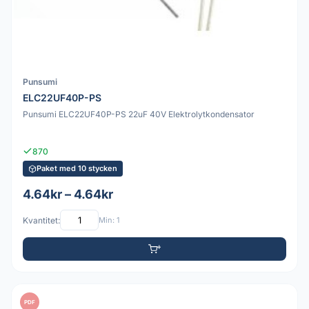
Punsumi
ELC22UF40P-PS
Punsumi ELC22UF40P-PS 22uF 40V Elektrolytkondensator
870
Paket med 10 stycken
4.64kr – 4.64kr
Kvantitet:
Min: 1
PDF