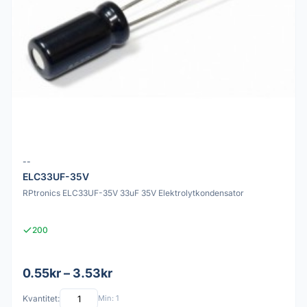
--
ELC33UF-35V
RPtronics ELC33UF-35V 33uF 35V Elektrolytkondensator
200
0.55kr – 3.53kr
Kvantitet:
Min: 1