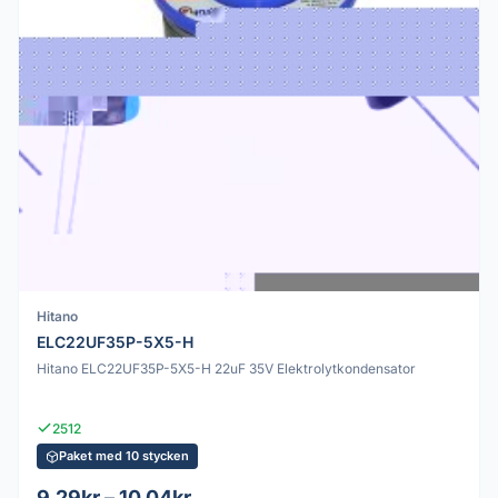
Hitano
ELC22UF35P-5X5-H
Hitano ELC22UF35P-5X5-H 22uF 35V Elektrolytkondensator
2512
Paket med 10 stycken
9.29kr – 10.04kr