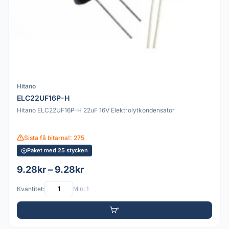
Hitano
ELC22UF16P-H
Hitano ELC22UF16P-H 22uF 16V Elektrolytkondensator
Sista få bitarna!: 275
Paket med 25 stycken
9.28kr – 9.28kr
Kvantitet:
Min: 1