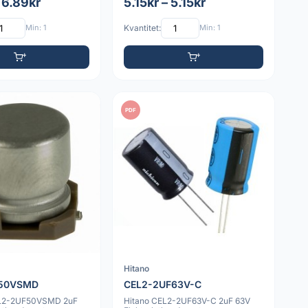
 6.89kr
5.15kr – 5.15kr
Min: 1
Kvantitet:
Min: 1
PDF
Hitano
F50VSMD
CEL2-2UF63V-C
L2-2UF50VSMD 2uF
Hitano CEL2-2UF63V-C 2uF 63V