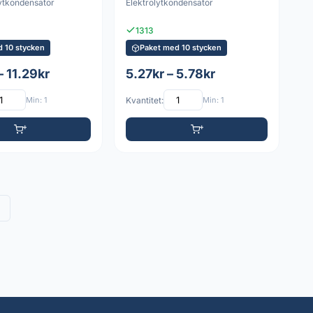
ytkondensator
Elektrolytkondensator
1313
d 10 stycken
Paket med 10 stycken
– 11.29kr
5.27kr – 5.78kr
Min: 1
Kvantitet:
Min: 1