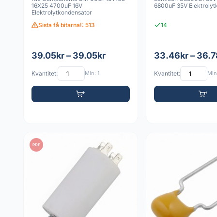
16X25 4700uF 16V
6800uF 35V Elektrolyt
Elektrolytkondensator
Sista få bitarna!: 513
14
39.05kr – 39.05kr
33.46kr – 36.7
Kvantitet:
Min: 1
Kvantitet:
Min:
PDF