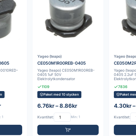
Yageo (teapo)
Yageo (teap
0605
CE050M1R00REB-0405
CE050M2R
M0010RED-
Yageo (teapo) CE050M1R00REB-
Yageo (tea
0405 1uF 50V
0405 2.2uF 
Elektrolytkondensator
Elektrolytko
1109
7836
en
Paket med 10 stycken
Paket me
r
6.76kr – 8.86kr
4.30kr –
 1
Kvantitet:
Min: 1
Kvantitet: