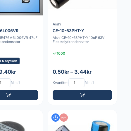
Aishi
6L006VR
CE-10-63PHT-Y
1E476M6L006VR 47uF
Aishi CE-10-63PHT-Y 10uF 63V
tkondensator
Elektrolytkondensator
1000
d 5 stycken
 9.40kr
0.50kr – 3.44kr
Min: 1
Kvantitet:
Min: 1
PDF