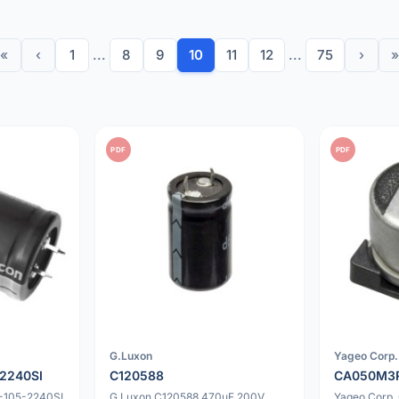
«
‹
1
...
8
9
10
11
12
...
75
›
»
PDF
PDF
G.Luxon
Yageo Corp.
2240SI
C120588
CA050M3
-105-2240SI
G.Luxon C120588 470uF 200V
Yageo Corp