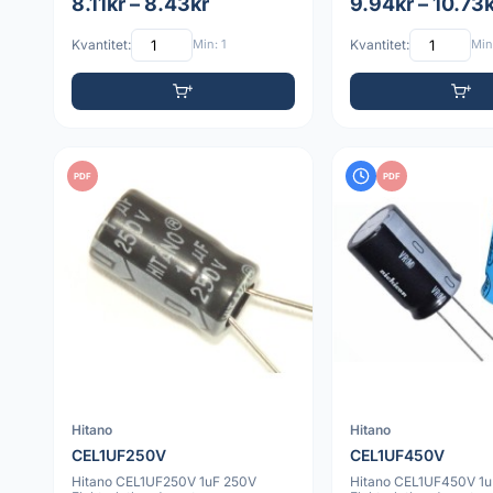
8.11kr – 8.43kr
9.94kr – 10.73
Kvantitet:
Min: 1
Kvantitet:
Min:
PDF
PDF
Hitano
Hitano
CEL1UF250V
CEL1UF450V
Hitano CEL1UF250V 1uF 250V
Hitano CEL1UF450V 1