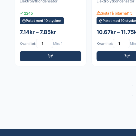
Elektrolytkondensator
Elektrolytkondensator
2245
Sista få bitarna!: 5
Paket med 10 stycken
Paket med 10 styck
7.14kr – 7.85kr
10.67kr – 11.75
Kvantitet:
Min: 1
Kvantitet:
Min: