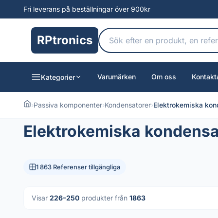
Fri leverans på beställningar över 900kr
RPtronics
Varumärken
Om oss
Kontakt
Kategorier
›
Passiva komponenter
›
Kondensatorer
›
Elektrokemiska kon
Elektrokemiska kondensa
1 863 Referenser tillgängliga
Visar
226–250
produkter från
1863