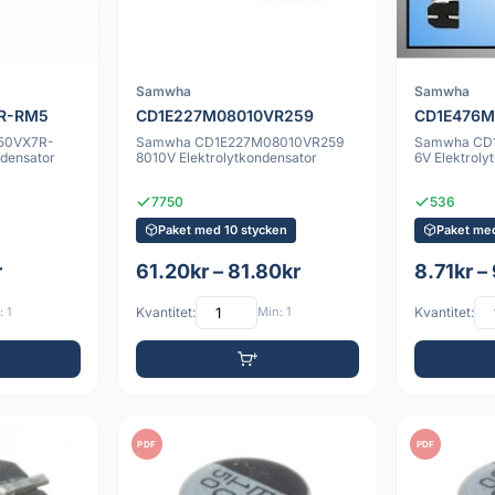
Samwha
Samwha
R-RM5
CD1E227M08010VR259
CD1E476M
F50VX7R-
Samwha CD1E227M08010VR259
Samwha CD
ondensator
8010V Elektrolytkondensator
6V Elektroly
7750
536
Paket med 10 stycken
Paket me
r
61.20kr – 81.80kr
8.71kr –
 1
Kvantitet:
Min: 1
Kvantitet:
PDF
PDF