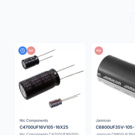
PDF
PDF
Nic Components
Jamicon
C4700UF16V105-16X25
C6800UF35V-105-
Nic Components C4700UF16V105-
Jamicon C6800UF35V