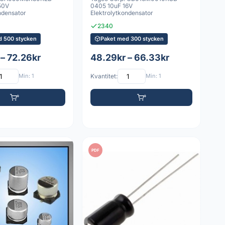
50V
0405 10uF 16V
ndensator
Elektrolytkondensator
2340
d 500 stycken
Paket med 300 stycken
– 72.26kr
48.29kr – 66.33kr
Min: 1
Kvantitet:
Min: 1
PDF