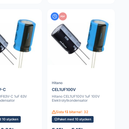
PDF
Hitano
V-C
CEL1UF100V
UF63V-C 1uF 63V
Hitano CEL1UF100V 1uF 100V
ndensator
Elektrolytkondensator
Sista få bitarna!: 32
d 10 stycken
Paket med 10 stycken