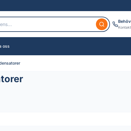
Behöv
Kontakt
a oss
densatorer
torer