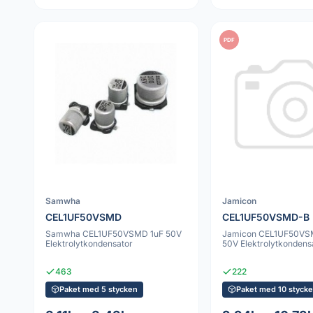
PDF
Samwha
Jamicon
CEL1UF50VSMD
CEL1UF50VSMD-B
Samwha CEL1UF50VSMD 1uF 50V
Jamicon CEL1UF50VS
Elektrolytkondensator
50V Elektrolytkondens
463
222
Paket med 5 stycken
Paket med 10 styck