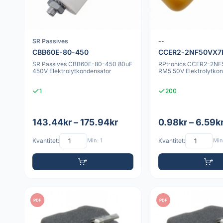
SR Passives
--
CBB60E-80-450
CCER2-2NF50VX7
SR Passives CBB60E-80-450 80uF
RPtronics CCER2-2N
450V Elektrolytkondensator
RM5 50V Elektrolytk
1
200
143.44kr – 175.94kr
0.98kr – 6.59k
Kvantitet:
Min: 1
Kvantitet:
Min:
PDF
PDF