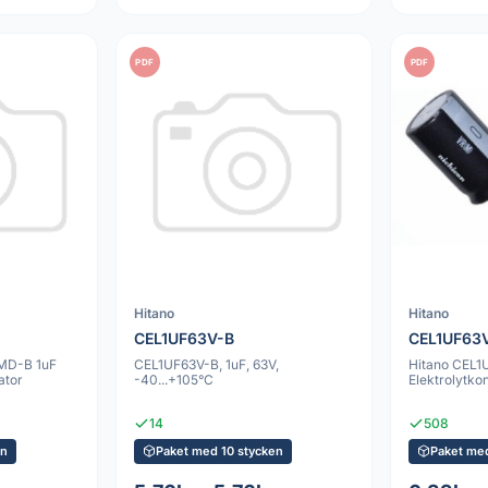
PDF
PDF
Hitano
Hitano
CEL1UF63V-B
CEL1UF63
MD-B 1uF
CEL1UF63V-B, 1uF, 63V,
Hitano CEL1
ator
-40...+105°C
Elektrolytko
14
508
en
Paket med 10 stycken
Paket me