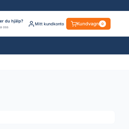
er du hjälp?
Kundvagn
Mitt kundkonto
0
a oss