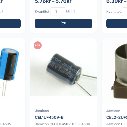
kr
5.76kr – 5.76kr
6.39kr –
 1
Kvantitet:
Min: 1
Kvantitet:
PDF
Jamicon
Jamicon
CEL1UF450V-B
CEL2-2U
uF 450V
Jamicon CEL1UF450V-B 1uF 450V
Jamicon CE