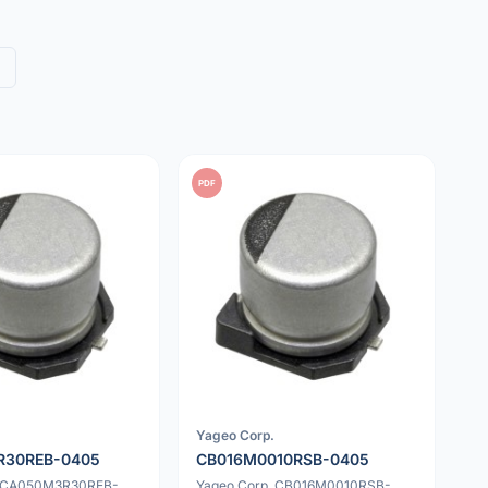
PDF
Yageo Corp.
R30REB-0405
CB016M0010RSB-0405
. CA050M3R30REB-
Yageo Corp. CB016M0010RSB-