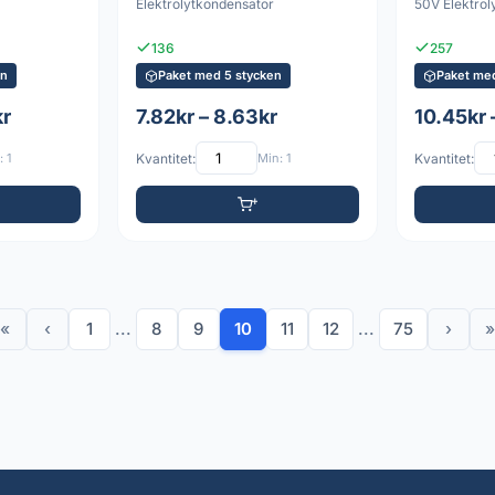
Elektrolytkondensator
50V Elektrol
136
257
en
Paket med 5 stycken
Paket me
kr
7.82kr – 8.63kr
10.45kr 
 1
Kvantitet:
Min: 1
Kvantitet:
«
‹
1
...
8
9
10
11
12
...
75
›
»