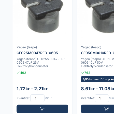
Yageo (teapo)
Yageo (teapo)
CE025M0047RED-0605
CE050M0010RED-
Yageo (teapo) CE025M0047RED-
Yageo (teapo) CE050
0605 47uF 25V
0605 10uF 50V
Elektrolytkondensator
Elektrolytkondensator
492
762
Paket med 10 styck
1.72kr – 2.21kr
8.61kr – 11.08k
Kvantitet:
Min: 1
Kvantitet:
Min: