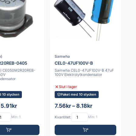
o)
Samwha
20REB-0405
CEL0-47UF100V-B
po) CE050M2R20REB-
Samwha CEL0-47UF100V-B 47uF
50V
100V Elektrolytkondensator
ndensator
Slut i lager
d 10 stycken
Paket med 10 stycken
 5.91kr
7.56kr – 8.18kr
Min: 1
Kvantitet:
Min: 1