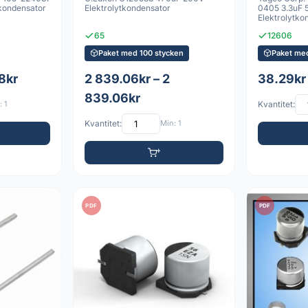
kondensator
Elektrolytkondensator
0405 3.3uF 
Elektrolytko
65
12606
Paket med 100 stycken
Paket me
8kr
2 839.06kr – 2
38.29kr 
839.06kr
 1
Kvantitet:
Kvantitet:
Min: 1
PDF
PDF