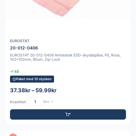
EUROSTAT
20-012-0406
EUROSTAT 20-012-0406 Antistatisk ESD-skyddspåse, PE, Rosa,
102x152mm, 90um, Zip-Lock
48
Paket med 10 stycken
37.38kr – 59.99kr
Kvantitet:
Min: 1