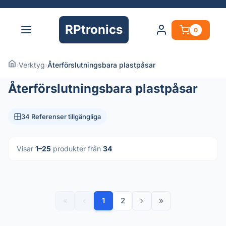
RPtronics
0
›
Verktyg
›
Återförslutningsbara plastpåsar
Återförslutningsbara plastpåsar
34 Referenser tillgängliga
Visar
1–25
produkter från
34
«
‹
1
2
›
»