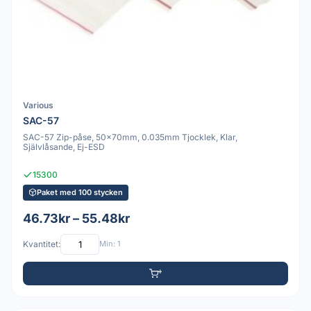
Various
SAC-57
SAC-57 Zip-påse, 50x70mm, 0.035mm Tjocklek, Klar,
Självlåsande, Ej-ESD
15300
Paket med 100 stycken
46.73kr – 55.48kr
Kvantitet:
Min: 1