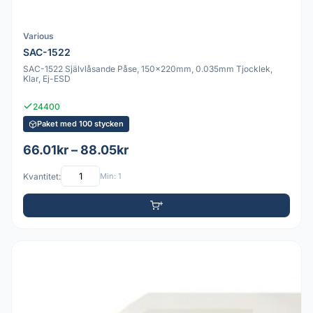
Various
SAC-1522
SAC-1522 Självlåsande Påse, 150x220mm, 0.035mm Tjocklek,
Klar, Ej-ESD
24400
Paket med 100 stycken
66.01kr – 88.05kr
Kvantitet:
Min: 1