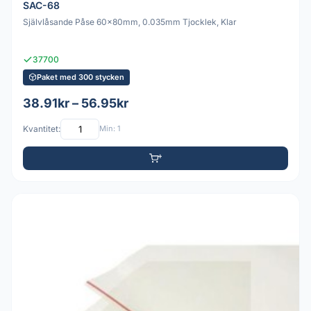
SAC-68
Självlåsande Påse 60x80mm, 0.035mm Tjocklek, Klar
37700
Paket med 300 stycken
38.91kr – 56.95kr
Kvantitet:
Min: 1