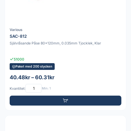
Various
SAC-812
Självlåsande Påse 80x120mm, 0.035mm Tjocklek, Klar
51000
Paket med 200 stycken
40.48kr – 60.31kr
Kvantitet:
Min: 1