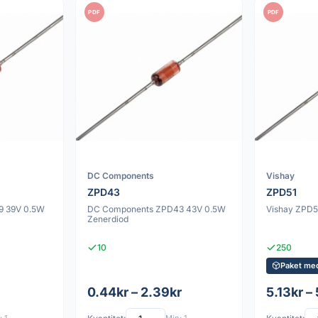
PDF
PDF
DC Components
Vishay
ZPD43
ZPD51
9 39V 0.5W
DC Components ZPD43 43V 0.5W
Vishay ZPD5
Zenerdiod
10
250
Paket me
0.44kr – 2.39kr
5.13kr –