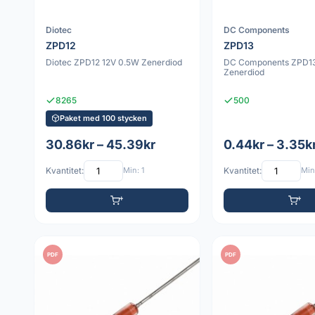
Diotec
DC Components
ZPD12
ZPD13
Diotec ZPD12 12V 0.5W Zenerdiod
DC Components ZPD13
Zenerdiod
8265
500
Paket med 100 stycken
30.86kr – 45.39kr
0.44kr – 3.35k
Kvantitet:
Min: 1
Kvantitet:
Min:
PDF
PDF