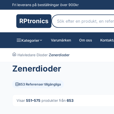
Fri leverans på beställningar över 900kr
RPtronics
Varumärken
Om oss
Kontakt
Kategorier
›
Halvledare
›
Dioder
›
Zenerdioder
Zenerdioder
653 Referenser tillgängliga
Visar
551–575
produkter från
653