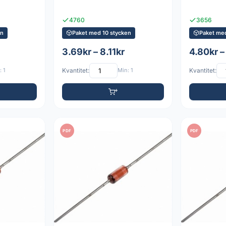
4760
3656
en
Paket med 10 stycken
Paket me
3.69kr – 8.11kr
4.80kr –
 1
Kvantitet:
Min: 1
Kvantitet:
PDF
PDF