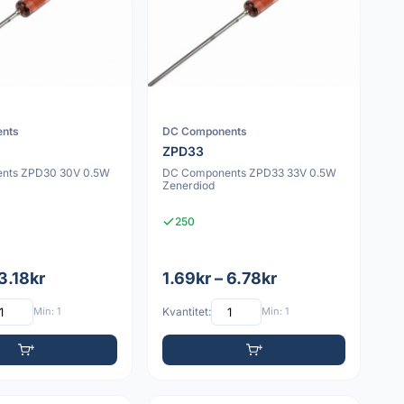
nts
DC Components
ZPD33
nts ZPD30 30V 0.5W
DC Components ZPD33 33V 0.5W
Zenerdiod
250
 3.18kr
1.69kr – 6.78kr
Min: 1
Kvantitet:
Min: 1