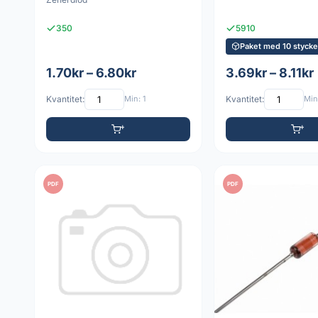
350
5910
Paket med 10 styck
1.70kr – 6.80kr
3.69kr – 8.11kr
Kvantitet:
Min: 1
Kvantitet:
Min:
PDF
PDF