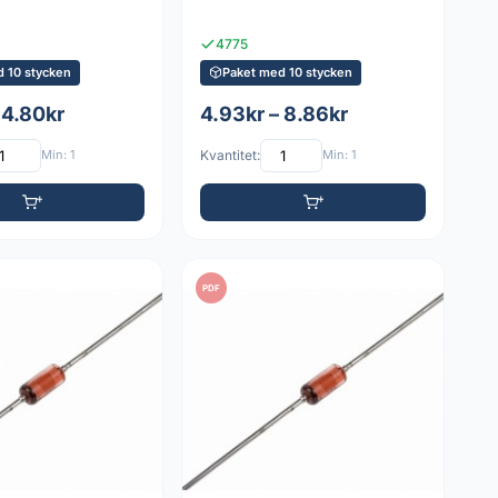
4775
d 10 stycken
Paket med 10 stycken
 4.80kr
4.93kr – 8.86kr
Min: 1
Kvantitet:
Min: 1
PDF