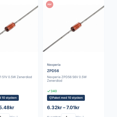
PDF
Nexperia
ZPD56
1 51V 0.5W Zenerdiod
Nexperia ZPD56 56V 0.5W
Zenerdiod
340
d 10 stycken
Paket med 10 stycken
 5.48kr
6.32kr – 7.01kr