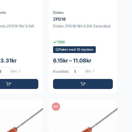
nts
Diotec
ZPD18
nts ZPD16 16V 0.5W
Diotec ZPD18 18V 0.5W Zenerdiod
1189
Paket med 10 stycken
 3.31kr
6.15kr – 11.08kr
Min: 1
Kvantitet:
Min: 1
PDF