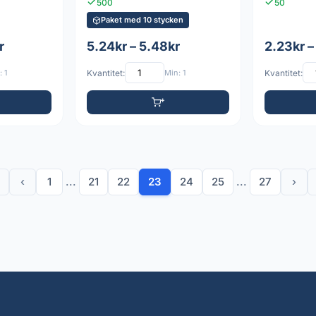
500
50
Paket med 10 stycken
r
5.24kr – 5.48kr
2.23kr –
 1
Kvantitet:
Min: 1
Kvantitet:
‹
1
...
21
22
23
24
25
...
27
›