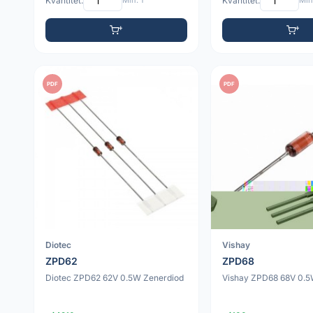
Kvantitet:
Min: 1
Kvantitet:
Min:
PDF
PDF
Diotec
Vishay
ZPD62
ZPD68
Diotec ZPD62 62V 0.5W Zenerdiod
Vishay ZPD68 68V 0.5