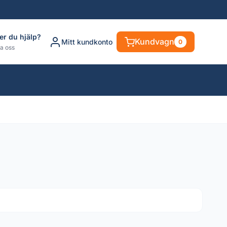
er du hjälp?
Kundvagn
Mitt kundkonto
0
a oss