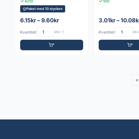
4210
100
Paket med 10 stycken
6.15kr – 9.60kr
3.01kr – 10.08k
Kvantitet:
Min: 1
Kvantitet:
Min:
«