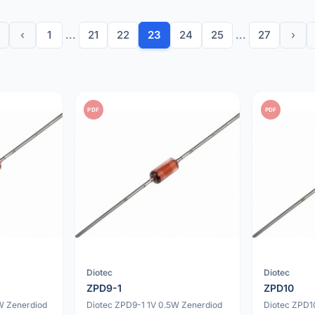
‹
1
...
21
22
23
24
25
...
27
›
PDF
PDF
Diotec
Diotec
ZPD9-1
ZPD10
W Zenerdiod
Diotec ZPD9-1 1V 0.5W Zenerdiod
Diotec ZPD1