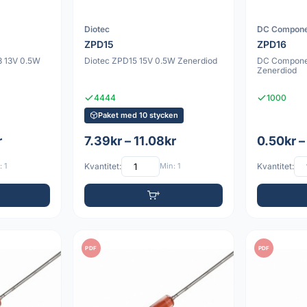
Diotec
DC Compone
ZPD15
ZPD16
 13V 0.5W
Diotec ZPD15 15V 0.5W Zenerdiod
DC Compone
Zenerdiod
4444
1000
Paket med 10 stycken
r
7.39kr – 11.08kr
0.50kr –
 1
Kvantitet:
Min: 1
Kvantitet:
PDF
PDF