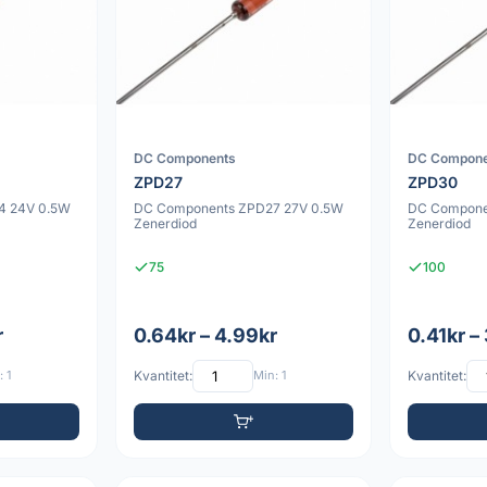
DC Components
DC Compone
ZPD27
ZPD30
4 24V 0.5W
DC Components ZPD27 27V 0.5W
DC Compone
Zenerdiod
Zenerdiod
75
100
r
0.64kr – 4.99kr
0.41kr –
 1
Kvantitet:
Min: 1
Kvantitet: