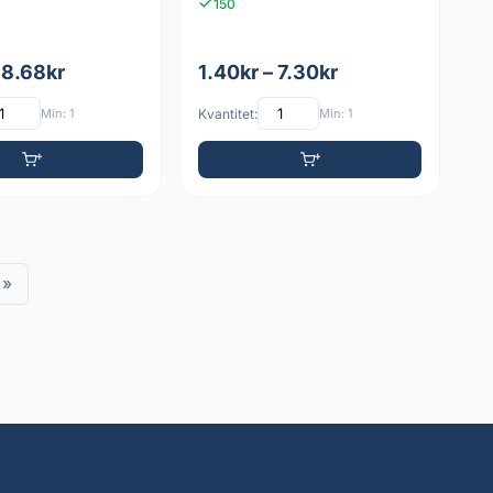
150
 8.68kr
1.40kr – 7.30kr
Min: 1
Kvantitet:
Min: 1
»