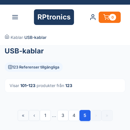
RPtronics
0
›
Kablar
›
USB-kablar
USB-kablar
123 Referenser tillgängliga
Visar
101–123
produkter från
123
«
‹
1
...
3
4
5
›
»