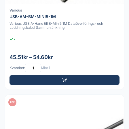
Various
USB-AM-BM-MINI5-1M
Various USB A-Hane till B-Mini5 1M Dataöverförings- och
Laddningskabel Sammanlänkning
7
45.51kr – 54.60kr
Kvantitet:
Min: 1
PDF