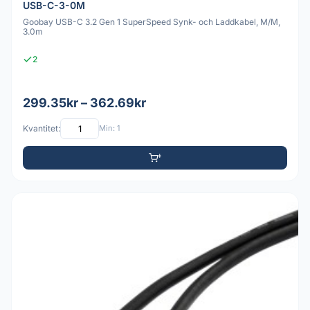
USB-C-3-0M
Goobay USB-C 3.2 Gen 1 SuperSpeed Synk- och Laddkabel, M/M,
3.0m
2
299.35kr – 362.69kr
Kvantitet:
Min: 1