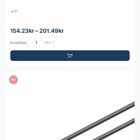
7
154.23kr – 201.49kr
Kvantitet:
Min: 1
PDF