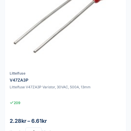
Littelfuse
V47ZA3P
Littelfuse V47ZA3P Varistor, 30VAC, 500A, 13mm
209
2.28kr – 6.61kr