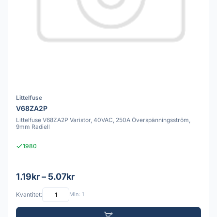
Littelfuse
V68ZA2P
Littelfuse V68ZA2P Varistor, 40VAC, 250A Överspänningsström,
9mm Radiell
1980
1.19kr – 5.07kr
Kvantitet:
Min: 1