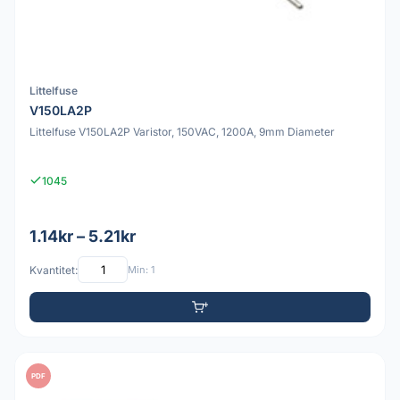
Littelfuse
V150LA2P
Littelfuse V150LA2P Varistor, 150VAC, 1200A, 9mm Diameter
1045
1.14kr – 5.21kr
Kvantitet:
Min: 1
PDF