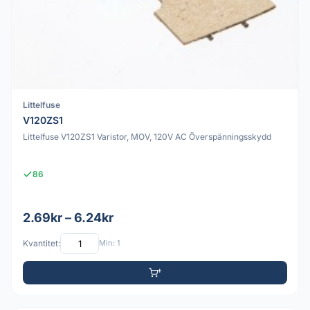
Littelfuse
V120ZS1
Littelfuse V120ZS1 Varistor, MOV, 120V AC Överspänningsskydd
86
2.69kr – 6.24kr
Kvantitet:
Min: 1