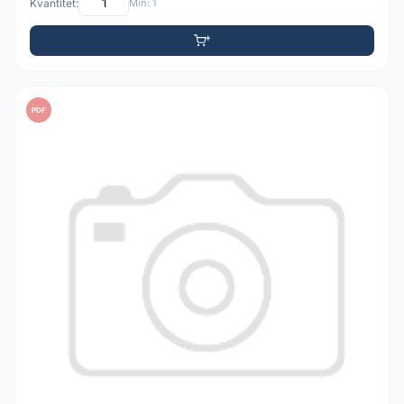
Kvantitet:
Min: 1
PDF