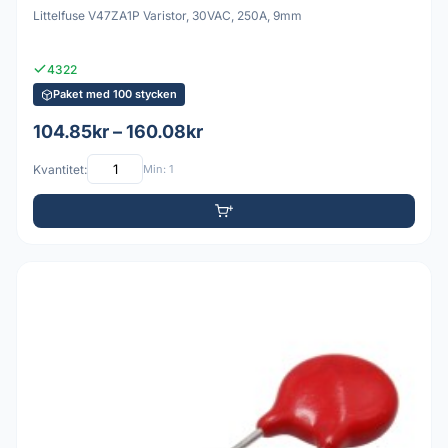
Littelfuse V47ZA1P Varistor, 30VAC, 250A, 9mm
4322
Paket med 100 stycken
104.85kr – 160.08kr
Kvantitet:
Min: 1