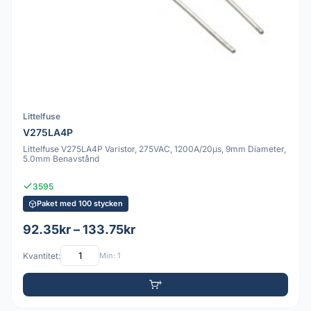
Littelfuse
V275LA4P
Littelfuse V275LA4P Varistor, 275VAC, 1200A/20µs, 9mm Diameter,
5.0mm Benavstånd
3595
Paket med 100 stycken
92.35kr – 133.75kr
Kvantitet:
Min: 1