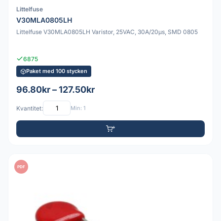
Littelfuse
V30MLA0805LH
Littelfuse V30MLA0805LH Varistor, 25VAC, 30A/20µs, SMD 0805
6875
Paket med 100 stycken
96.80kr – 127.50kr
Kvantitet:
Min: 1
PDF