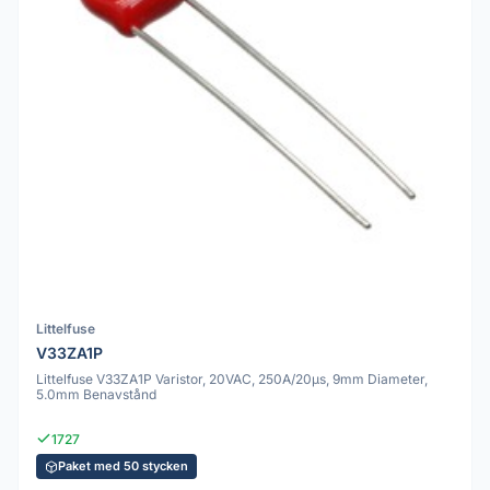
Littelfuse
V33ZA1P
Littelfuse V33ZA1P Varistor, 20VAC, 250A/20µs, 9mm Diameter,
5.0mm Benavstånd
1727
Paket med 50 stycken