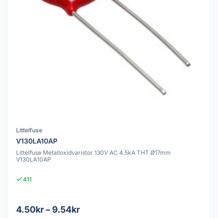
Littelfuse
V130LA10AP
Littelfuse Metalloxidvaristor 130V AC 4.5kA THT Ø17mm
V130LA10AP
411
4.50kr – 9.54kr