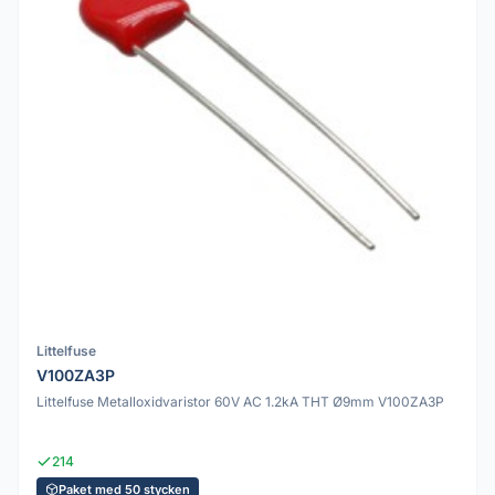
Littelfuse
V100ZA3P
Littelfuse Metalloxidvaristor 60V AC 1.2kA THT Ø9mm V100ZA3P
214
Paket med 50 stycken