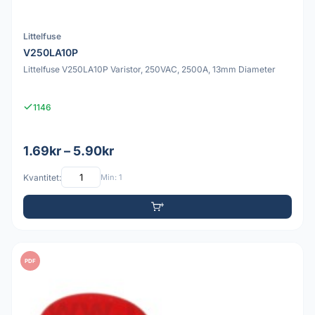
Littelfuse
V250LA10P
Littelfuse V250LA10P Varistor, 250VAC, 2500A, 13mm Diameter
1146
1.69kr – 5.90kr
Kvantitet:
Min: 1
PDF