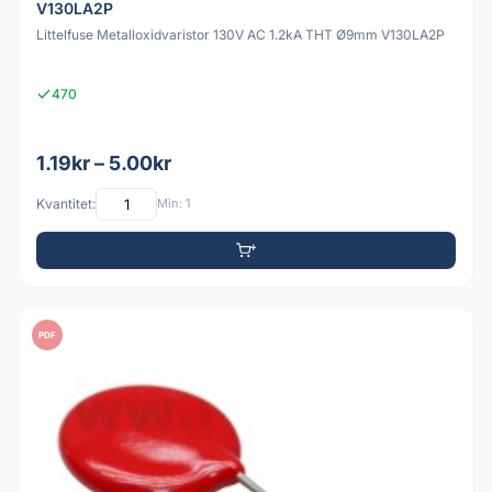
V130LA2P
Littelfuse Metalloxidvaristor 130V AC 1.2kA THT Ø9mm V130LA2P
470
1.19kr – 5.00kr
Kvantitet:
Min: 1
PDF