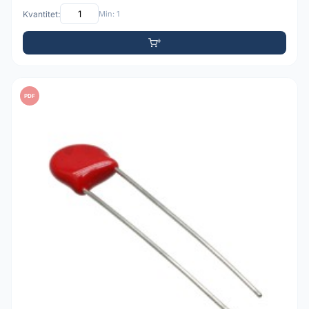
Kvantitet:
Min: 1
PDF