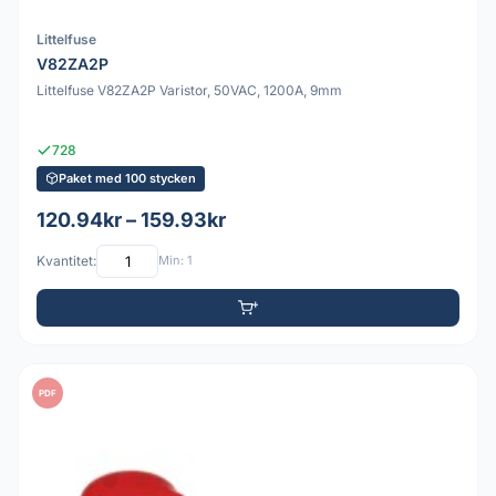
Littelfuse
V82ZA2P
Littelfuse V82ZA2P Varistor, 50VAC, 1200A, 9mm
728
Paket med 100 stycken
120.94kr – 159.93kr
Kvantitet:
Min: 1
PDF