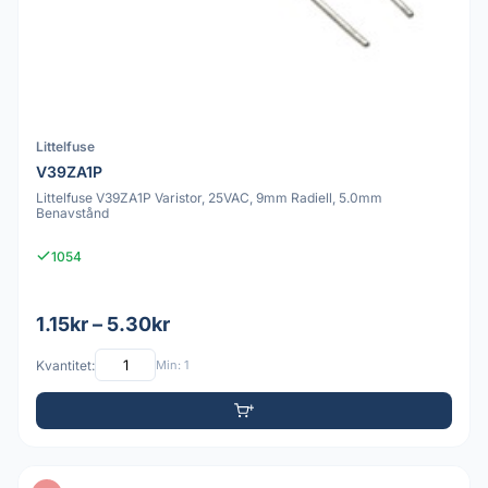
Littelfuse
V39ZA1P
Littelfuse V39ZA1P Varistor, 25VAC, 9mm Radiell, 5.0mm
Benavstånd
1054
1.15kr – 5.30kr
Kvantitet:
Min: 1