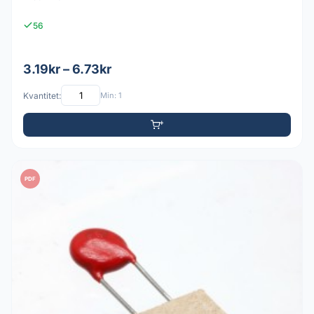
56
3.19kr – 6.73kr
Kvantitet:
Min: 1
PDF