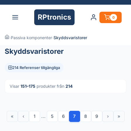
RPtronics
0
›
Passiva komponenter
›
Skyddsvaristorer
Skyddsvaristorer
214 Referenser tillgängliga
Visar
151–175
produkter från
214
«
‹
1
...
5
6
7
8
9
›
»